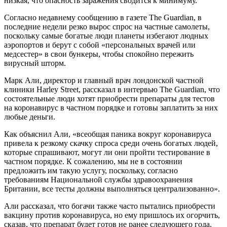
низкая, что опасность заражения сводится к минимуму.
Согласно недавнему сообщению в газете The Guardian, в
последние недели резко вырос спрос на частные самолеты,
поскольку самые богатые люди планеты избегают людных
аэропортов и берут с собой «персональных врачей или
медсестер» в свои бункеры, чтобы спокойно пережить
вирусный шторм.
Марк Али, директор и главный врач лондонской частной
клиники Harley Street, рассказал в интервью The Guardian, что
состоятельные люди хотят приобрести препараты для тестов
на коронавирус в частном порядке и готовы заплатить за них
любые деньги.
Как объяснил Али, «всеобщая паника вокруг коронавируса
привела к резкому скачку спроса среди очень богатых людей,
которые спрашивают, могут ли они пройти тестирование в
частном порядке. К сожалению, мы не в состоянии
предложить им такую услугу, поскольку, согласно
требованиям Национальной службы здравоохранения
Британии, все тесты должны выполняться централизованно».
Али рассказал, что богачи также часто пытались приобрести
вакцину против коронавируса, но ему пришлось их огорчить,
сказав, что препарат будет готов не ранее следующего года.