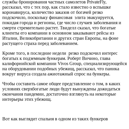
службы бронирования частных самолетов PrivateFly,
рассказал, что с тех пор, как стало известно о вспышке
коронавируса, количество заказов от богачей резко
подскочило, поскольку финансовая элита эвакуируется,
покидая города и регионы, где число случаев заболевания и
смерти стремительно растет. Твиделл сказал, что богатые
клиенты его компании в основном заказывают рейсы из
Италии, Великобритании и других стран Европы, на фоне
растущего страха перед заболеванием.
Кроме того, в последние недели резко подскочил интерес
богатых к подземным бункерам. Роберт Вичино, глава
калифорнийской компании Vivos Group, специализирующейся
на оборудовании подобных убежищ, рассказал, что паника
вокруг вируса создала ажиотажный спрос на бункеры.
Чтобы составить самое общее представление о том, в каких
условиях сверхбогатые люди будут вынуждены дожидаться
окончания пандемии, достаточно взглянуть на некоторые
интерьеры этих убежищ.
Вот как выглядит спальня в одном из таких бункеров