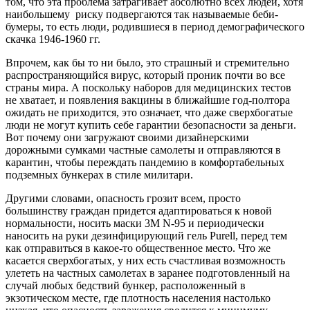
том, что эта проблема затрагивает абсолютно всех людей, хотя
наибольшему риску подвергаются так называемые беби-
бумеры, то есть люди, родившиеся в период демографического
скачка 1946-1960 гг.
Впрочем, как бы то ни было, это страшный и стремительно
распространяющийся вирус, который проник почти во все
страны мира. А поскольку наборов для медицинских тестов
не хватает, и появления вакцины в ближайшие год-полтора
ожидать не приходится, это означает, что даже сверхбогатые
люди не могут купить себе гарантии безопасности за деньги.
Вот почему они загружают своими дизайнерскими
дорожными сумками частные самолеты и отправляются в
карантин, чтобы переждать пандемию в комфортабельных
подземных бункерах в стиле милитари.
Другими словами, опасность грозит всем, просто
большинству граждан придется адаптироваться к новой
нормальности, носить маски 3M N-95 и периодически
наносить на руки дезинфицирующий гель Purell, перед тем
как отправиться в какое-то общественное место. Что же
касается сверхбогатых, у них есть счастливая возможность
улететь на частных самолетах в заранее подготовленный на
случай любых бедствий бункер, расположенный в
экзотическом месте, где плотность населения настолько