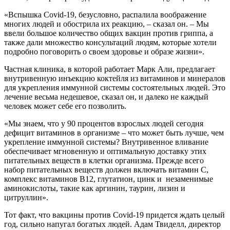
«Вспышка Covid-19, безусловно, распалила воображение
многих людей и обострила их реакцию, – сказал он. – Мы
ввели большое количество общих вакцин против гриппа, а
также дали множество консультаций людям, которые хотели
подробно поговорить о своем здоровье и образе жизни».
Частная клиника, в которой работает Марк Али, предлагает
внутривенную инъекцию коктейля из витаминов и минералов
для укрепления иммунной системы состоятельных людей. Это
лечение весьма недешевое, сказал он, и далеко не каждый
человек может себе его позволить.
«Мы знаем, что у 90 процентов взрослых людей сегодня
дефицит витаминов в организме – что может быть лучше, чем
укрепление иммунной системы? Внутривенное вливание
обеспечивает мгновенную и оптимальную доставку этих
питательных веществ в клетки организма. Прежде всего
набор питательных веществ должен включать витамин С,
комплекс витаминов В12, глутатион, цинк и незаменимые
аминокислоты, такие как аргинин, таурин, лизин и
цитруллин».
Тот факт, что вакцины против Covid-19 придется ждать целый
год, сильно напугал богатых людей. Адам Твиделл, директор