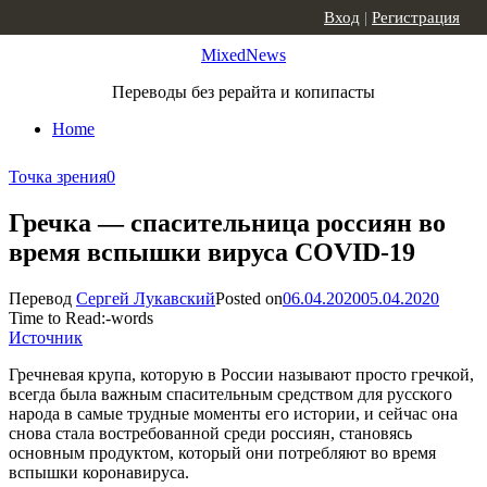
Skip to content
Вход
|
Регистрация
MixedNews
Переводы без рерайта и копипасты
Home
Точка зрения
0
Гречка — спасительница россиян во
время вспышки вируса COVID-19
Перевод
Сергей Лукавский
Posted on
06.04.2020
05.04.2020
Time to Read:
-
words
Источник
Гречневая крупа, которую в России называют просто гречкой,
всегда была важным спасительным средством для русского
народа в самые трудные моменты его истории, и сейчас она
снова стала востребованной среди россиян, становясь
основным продуктом, который они потребляют во время
вспышки коронавируса.