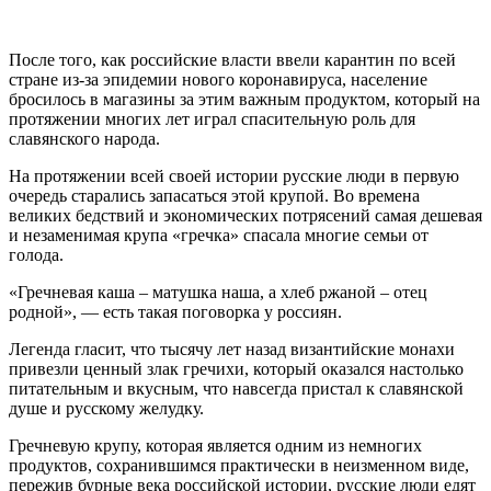
После того, как российские власти ввели карантин по всей
стране из-за эпидемии нового коронавируса, население
бросилось в магазины за этим важным продуктом, который на
протяжении многих лет играл спасительную роль для
славянского народа.
На протяжении всей своей истории русские люди в первую
очередь старались запасаться этой крупой. Во времена
великих бедствий и экономических потрясений самая дешевая
и незаменимая крупа «гречка» спасала многие семьи от
голода.
«Гречневая каша – матушка наша, а хлеб ржаной – отец
родной», — есть такая поговорка у россиян.
Легенда гласит, что тысячу лет назад византийские монахи
привезли ценный злак гречихи, который оказался настолько
питательным и вкусным, что навсегда пристал к славянской
душе и русскому желудку.
Гречневую крупу, которая является одним из немногих
продуктов, сохранившимся практически в неизменном виде,
пережив бурные века российской истории, русские люди едят