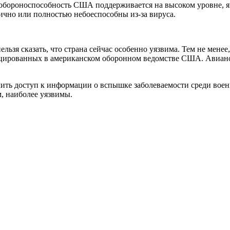
 обороноспособность США поддерживается на высоком уровне, я
тично или полностью небоеспособны из-за вируса.
льзя сказать, что страна сейчас особенно уязвима. Тем не мене
цированных в американском оборонном ведомстве США. Авианосе
ть доступ к информации о вспышке заболеваемости среди военн
, наиболее уязвимы.