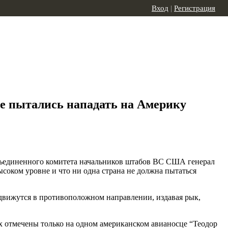
Вход
|
Регистрация
не пытались нападать на Америку
Объединенного комитета начальников штабов ВС США генерал
соком уровне и что ни одна страна не должна пытаться
 движутся в противоположном направлении, издавая рык,
х отмечены только на одном американском авианосце “Теодор