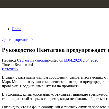
Skip to content
Home
Для информации
0
Руководство Пентагона предупреждает 
Перевод
Сергей Лукавский
Posted on
13.04.2020
12.04.2020
Time to Read:
-
words
Источник
В связи с растущим числом сообщений, свидетельствующих о 
Марк Милли выступил с заявлением, в котором предупредил, чт
проверить Соединенные Штаты на прочность.
В условиях, когда коронавирус открывает широкие возможност
словно раненый зверь, в то время, когда необходимо бороться 
Очевидно, что на фоне сообщений о тысячах случаев заболева