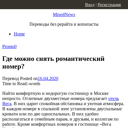
Skip to content
Вход
|
Регистрация
MixedNews
Переводы без рерайта и копипасты
Home
Promo
0
Где можно снять романтический
номер?
Перевод
Posted on
16.04.2020
Time to Read:
-
words
Найти комфортную и недорогую гостиницу в Москве
непросто. Отличные двухместные номера предлагает
отель
Вега
. В них царит спокойная обстановка и уютная атмосфера.
В каждом номере в спальной зоне установлены двуспальные
кровати или по две односпальных. В них удобно
располагаться и семейным парам, и друзьям, и коллегам по
работе. Кроме комфортных номеров в гостинице «Вега