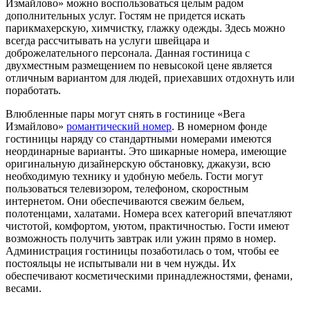
Измайлово» можно воспользоваться целым радом
дополнительных услуг. Гостям не придется искать
парикмахерскую, химчистку, глажку одежды. Здесь можно
всегда рассчитывать на услуги швейцара и
доброжелательного персонала. Данная гостиница с
двухместным размещением по невысокой цене является
отличным вариантом для людей, приехавших отдохнуть или
поработать.
Влюбленные пары могут снять в гостинице «Вега
Измайлово»
романтический номер
. В номерном фонде
гостиницы наряду со стандартными номерами имеются
неординарные варианты. Это шикарные номера, имеющие
оригинальную дизайнерскую обстановку, джакузи, всю
необходимую технику и удобную мебель. Гости могут
пользоваться телевизором, телефоном, скоростным
интернетом. Они обеспечиваются свежим бельем,
полотенцами, халатами. Номера всех категорий впечатляют
чистотой, комфортом, уютом, практичностью. Гости имеют
возможность получить завтрак или ужин прямо в номер.
Администрация гостиницы позаботилась о том, чтобы ее
постояльцы не испытывали ни в чем нужды. Их
обеспечивают косметическими принадлежностями, фенами,
весами.