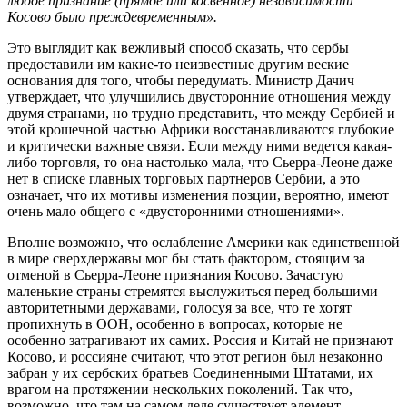
любое признание (прямое или косвенное) независимости
Косово было преждевременным».
Это выглядит как вежливый способ сказать, что сербы
предоставили им какие-то неизвестные другим веские
основания для того, чтобы передумать. Министр Дачич
утверждает, что улучшились двусторонние отношения между
двумя странами, но трудно представить, что между Сербией и
этой крошечной частью Африки восстанавливаются глубокие
и критически важные связи. Если между ними ведется какая-
либо торговля, то она настолько мала, что Сьерра-Леоне даже
нет в списке главных торговых партнеров Сербии, а это
означает, что их мотивы изменения позции, вероятно, имеют
очень мало общего с «двусторонними отношениями».
Вполне возможно, что ослабление Америки как единственной
в мире сверхдержавы мог бы стать фактором, стоящим за
отменой в Сьерра-Леоне признания Косово. Зачастую
маленькие страны стремятся выслужиться перед большими
авторитетными державами, голосуя за все, что те хотят
пропихнуть в ООН, особенно в вопросах, которые не
особенно затрагивают их самих. Россия и Китай не признают
Косово, и россияне считают, что этот регион был незаконно
забран у их сербских братьев Соединенными Штатами, их
врагом на протяжении нескольких поколений. Так что,
возможно, что там на самом деле существует элемент