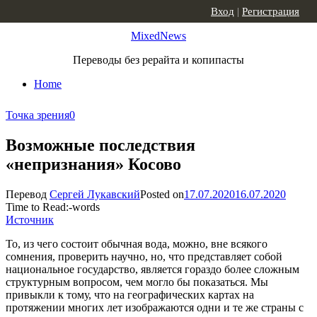
Skip to content
Вход
|
Регистрация
MixedNews
Переводы без рерайта и копипасты
Home
Точка зрения
0
Возможные последствия
«непризнания» Косово
Перевод
Сергей Лукавский
Posted on
17.07.2020
16.07.2020
Time to Read:
-
words
Источник
То, из чего состоит обычная вода, можно, вне всякого
сомнения, проверить научно, но, что представляет собой
национальное государство, является гораздо более сложным
структурным вопросом, чем могло бы показаться. Мы
привыкли к тому, что на географических картах на
протяжении многих лет изображаются одни и те же страны с