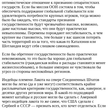
оптимистическое отношение к признанию сепаратистских
государств. Если бы миссия ООН состояла в том, чтобы
обеспечить поддержание глобальной стабильности или
удовлетворить потребности крупных игроков, тогда можно
было бы ожидать, что стандарты признания
государственности будут чрезвычайно высоки, возможно,
даже настолько высоки, что они будут практически
невыполнимы. Перемены порождают нестабильность, и чем
крупнее вы становитесь, тем больше у вас шансов потерять
часть территорий из-за того, что какая-то Каталония или
Шотландия ведут себя слишком самонадеянно.
Если бы обретение государственности было практически
невозможным, то это было бы хорошо для глобальной
стабильности (гражданская война и распады становятся менее
жизнеспособными), и большие империи не чувствовали бы
угроз со стороны неспокойных регионов.
Индейцы племени Лакота на севере Соединенных Штатов
могли бы легко (да и уже могут) соответствовать крайне
расплывчатым критериям государственности, как, наверное, и
десятки других регионов мира. В какой-то подходящий
момент китайцы и русские могли бы сделать с Америкой
через индейцев лакота то же самое, что США сделали с
Сербией и СССР — признать всех, кто хочет отделиться. Если