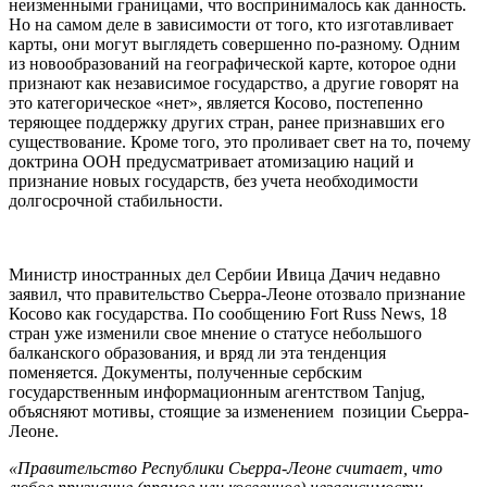
неизменными границами, что воспринималось как данность.
Но на самом деле в зависимости от того, кто изготавливает
карты, они могут выглядеть совершенно по-разному. Одним
из новообразований на географической карте, которое одни
признают как независимое государство, а другие говорят на
это категорическое «нет», является Косово, постепенно
теряющее поддержку других стран, ранее признавших его
существование. Кроме того, это проливает свет на то, почему
доктрина ООН предусматривает атомизацию наций и
признание новых государств, без учета необходимости
долгосрочной стабильности.
Министр иностранных дел Сербии Ивица Дачич недавно
заявил, что правительство Сьерра-Леоне отозвало признание
Косово как государства. По сообщению Fort Russ News, 18
стран уже изменили свое мнение о статусе небольшого
балканского образования, и вряд ли эта тенденция
поменяется. Документы, полученные сербским
государственным информационным агентством Tanjug,
объясняют мотивы, стоящие за изменением позиции Сьерра-
Леоне.
«Правительство Республики Сьерра-Леоне считает, что