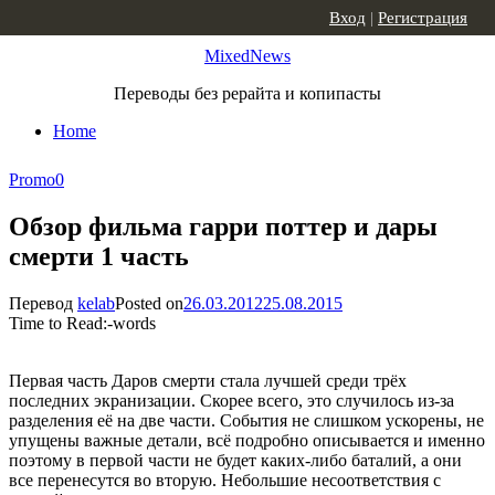
Skip to content
Вход
|
Регистрация
MixedNews
Переводы без рерайта и копипасты
Home
Promo
0
Обзор фильма гарри поттер и дары
смерти 1 часть
Перевод
kelab
Posted on
26.03.2012
25.08.2015
Time to Read:
-
words
Первая часть Даров смерти стала лучшей среди трёх
последних экранизации. Скорее всего, это случилось из-за
разделения её на две части. События не слишком ускорены, не
упущены важные детали, всё подробно описывается и именно
поэтому в первой части не будет каких-либо баталий, а они
все перенесутся во вторую. Небольшие несоответствия с