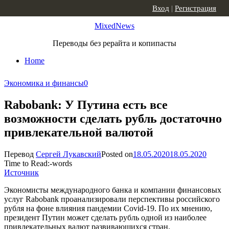
Skip to content
Вход
|
Регистрация
MixedNews
Переводы без рерайта и копипасты
Home
Экономика и финансы
0
Rabobank: У Путина есть все
возможности сделать рубль достаточно
привлекательной валютой
Перевод
Сергей Лукавский
Posted on
18.05.2020
18.05.2020
Time to Read:
-
words
Источник
Экономисты международного банка и компании финансовых
услуг Rabobank проанализировали перспективы российского
рубля на фоне влияния пандемии Covid-19. По их мнению,
президент Путин может сделать рубль одной из наиболее
привлекательных валют развивающихся стран.