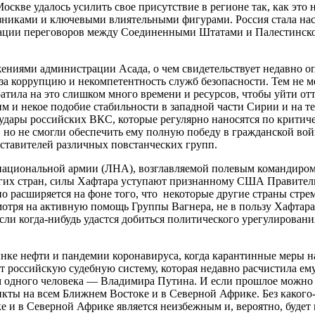
кве удалось усилить свое присутствие в регионе так, как это н
зниками и ключевыми влиятельными фигурами. Россия стала наст
зации переговоров между Соединенными Штатами и Палестинско
ениями администрации Асада, о чем свидетельствует недавно о
а коррупцию и некомпетентность служб безопасности. Тем не ме
тила на это слишком много времени и ресурсов, чтобы уйти отт
 и некое подобие стабильности в западной части Сирии и на те
удары российских ВКС, которые регулярно наносятся по критич
но не смогли обеспечить ему полную победу в гражданской вой
дставителей различных повстанческих групп.
национальной армии (ЛНА), возглавляемой полевым командиром
гих стран, силы Хафтара уступают признанному США Правительс
 расширяется на фоне того, что некоторые другие страны стре
мотря на активную помощь Группы Вагнера, не в пользу Хафтара
если когда-нибудь удастся добиться политического урегулировани
рынке нефти и пандемии коронавируса, когда карантинные меры
 российскую судебную систему, которая недавно расчистила ему п
м одного человека — Владимира Путина. И если прошлое можно 
ты на всем Ближнем Востоке и в Северной Африке. Без какого-л
и в Северной Африке является неизбежным и, вероятно, будет и