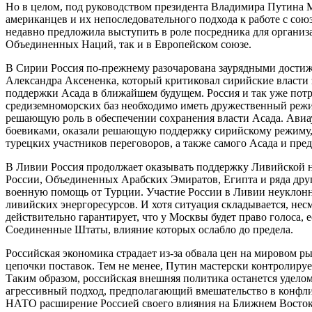
Но в целом, под руководством президента Владимира Путина Мос
американцев и их непоследовательного подхода к работе с сою
недавно предложила выступить в роле посредника для органи
Объединенных Наций, так и в Европейском союзе.
В Сирии Россия по-прежнему разочарована заурядными достиж
Александра Аксененка, который критиковал сирийские власти з
поддержки Асада в ближайшем будущем. Россия и так уже потра
средиземноморских баз необходимо иметь дружественный режим
решающую роль в обеспечении сохранения власти Асада. Авиа
боевиками, оказали решающую поддержку сирийскому режиму, 
турецких участников переговоров, а также самого Асада и пре
В Ливии Россия продолжает оказывать поддержку Ливийской 
России, Объединенных Арабских Эмиратов, Египта и ряда дру
военную помощь от Турции. Участие России в Ливии неуклонно
ливийских энергоресурсов. И хотя ситуация складывается, нес
действительно гарантирует, что у Москвы будет право голоса, 
Соединенные Штаты, влияние которых ослабло до предела.
Российская экономика страдает из-за обвала цен на мировом 
цепочки поставок. Тем не менее, Путин мастерски контролирует
Таким образом, российская внешняя политика останется удело
агрессивный подход, предполагающий вмешательство в конфлик
НАТО расширение Россией своего влияния на Ближнем Востоке 