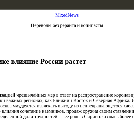
MixedNews
Переводы без рерайта и копипасты
ке влияние России растет
изацией чрезвычайных мер в ответ на распространение коронав
ски важных регионах, как Ближний Восток и Северная Африка. И
сква умудряется извлекать выгоду из непрекращающегося хаоса 
го влияния сочетание наемников, продаж оружия своим ставлен
ределенной доли трудностей — ее роль в Сирии оказалась более 