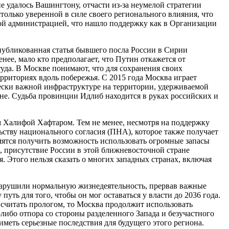
е удалось Вашингтону, отчасти из-за неумелой стратегии
олько уверенной в силе своего регионального влияния, что
й администрацией, что нашло поддержку как в Организации
публикованная статья бывшего посла России в Сирии
нее, мало кто предполагает, что Путин откажется от
уда. В Москве понимают, что для сохранения своих
рриториях вдоль побережья. С 2015 года Москва играет
ески важной инфраструктуре на территории, удерживаемой
не. Судьба провинции Идлиб находится в руках российских и
 Халифой Хафтаром. Тем не менее, несмотря на поддержку
тву национального согласия (ПНА), которое также получает
мятся получить возможность использовать огромные запасы
, присутствие России в этой ближневосточной стране
я. Этого нельзя сказать о многих западных странах, включая
 нарушили нормальную жизнедеятельность, прервав важные
уть для того, чтобы он мог оставаться у власти до 2036 года.
считать прологом, то Москва продолжит использовать
ибо отпора со стороны разделенного Запада и безучастного
меть серьезные последствия для будущего этого региона.