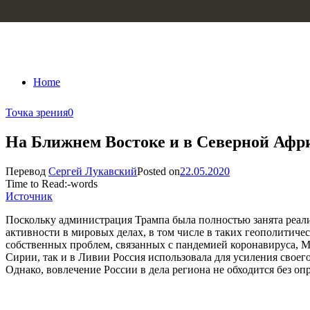
Skip to content
Home
Точка зрения
0
На Ближнем Востоке и в Северной Афри
Перевод
Сергей Лукавский
Posted on
22.05.2020
Time to Read:
-
words
Источник
Поскольку администрация Трампа была полностью занята реал
активности в мировых делах, в том числе в таких геополитиче
собственных проблем, связанных с пандемией коронавируса, Мо
Сирии, так и в Ливии Россия использовала для усиления свое
Однако, вовлечение России в дела региона не обходится без оп