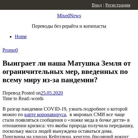
Skip to content
Вход
|
Регистрация
MixedNews
Переводы без рерайта и копипасты
Home
Promo
0
Выиграет ли наша Матушка Земля от
ограничительных мер, введенных по
всему миру из-за пандемии?
Перевод
Posted on
25.05.2020
Time to Read:
-
words
В разгар пандемии COVID-19, узнать подробнее о которой
можно по
карте коронавируса
, в мировых СМИ все чаще
стали появляться сообщения о «ложке меда в бочке дегтя» в
отношении кризиса: что якобы природа получила передышку,
поскольку масса людей вынуждена оставаться дома.
Пингвины на улицах Кейптауна, кенгуру, бродящий вокруг