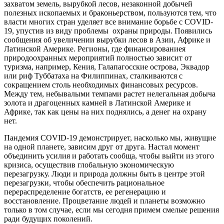
захватом земель, вырубкой лесов, незаконной добычей
полезных ископаемых и браконьерством, пользуются тем, что
власти многих стран уделяет все внимание борьбе с COVID-
19, упустив из виду проблемы охраны природы. Появились
сообщения об увеличении вырубки лесов в Азии, Африке и
Латинской Америке. Регионы, где финансированиея
природоохранных мероприятий полностью зависит от
туризма, например, Кения, Галапагосские острова, Эквадор
или риф Туббатаха на Филиппинах, сталкиваются с
сокращением столь необходимых финансовых ресурсов.
Между тем, небывалыми темпами растет нелегальная добыча
золота и драгоценных камней в Латинской Америке и
Африке, так как цены на них поднялись, а денег на охрану
нет.
Пандемия COVID-19 демонстрирует, насколько мы, живущие
на одной планете, зависим друг от друга. Настал момент
объединить усилия и работать сообща, чтобы выйти из этого
кризиса, осуществив глобальную экономическую
перезагрузку. Люди и природа должны быть в центре этой
перезагрузки, чтобы обеспечить рациональное
перераспределение богатств, ее регенерацию и
восстановление. Процветание людей и планеты возможно
только в том случае, если мы сегодня примем смелые решения
ради будущих поколений.