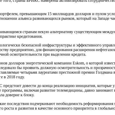
 того, страны БРИКС намерены активизировать сотрудничество 
портфелем, превышающим 15 миллиардов долларов и пулом усло
тношении альянса развивающихся рынков, который на Западе ч
вивающимся странам некую альтернативу существующим междуна
 практике кредитования.
кологически безопасной инфраструктуры и эффективного управл
рству предприятию, для финансирования расширения нефтегазох
очной осмотрительности при выделении кредита.
онов долларов энергетической компании Eskom, о которой извес
едовало бы проявить должную осмотрительность и прозрачность
зглавляемые четырьмя лауреатами престижной премии Голдмана 
 в 2018 году.
редстоит довести до конца реализацию инициатив, которые уже 
программы, включая развитие телемедицины, давно занимают в
а доверие к блоку.
ские последствия подчеркивают необходимость реформирования
роста и развития в качестве основного приоритета в глобально