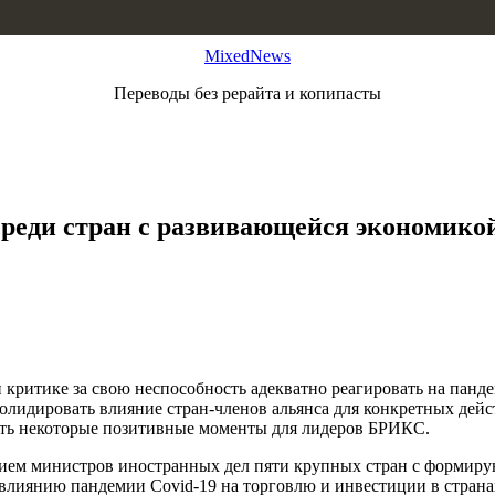
MixedNews
Переводы без рерайта и копипасты
среди стран с развивающейся экономико
 критике за свою неспособность адекватно реагировать на пан
лидировать влияние стран-членов альянса для конкретных дейст
есть некоторые позитивные моменты для лидеров БРИКС.
астием министров иностранных дел пяти крупных стран с форми
лиянию пандемии Covid-19 на торговлю и инвестиции в странах