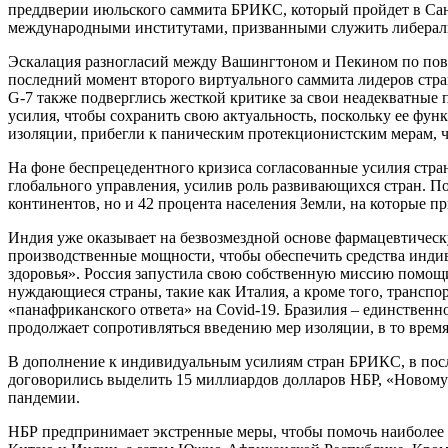
преддверии июльского саммита БРИКС, который пройдет в Санк
международными институтами, призванными служить либерал
Эскалация разногласий между Вашингтоном и Пекином по пово
последний момент второго виртуального саммита лидеров ст
G-7 также подверглись жесткой критике за свои неадекватные
усилия, чтобы сохранить свою актуальность, поскольку ее фун
изоляции, прибегли к паническим протекционистским мерам, 
На фоне беспрецедентного кризиса согласованные усилия стр
глобального управления, усилив роль развивающихся стран. П
континентов, но и 42 процента населения Земли, на которые 
Индия уже оказывает на безвозмездной основе фармацевтическ
производственные мощности, чтобы обеспечить средства инди
здоровья». Россия запустила свою собственную миссию помощи
нуждающиеся страны, такие как Италия, а кроме того, транс
«панафриканского ответа» на Covid-19. Бразилия – единственн
продолжает сопротивляться введению мер изоляции, в то врем
В дополнение к индивидуальным усилиям стран БРИКС, в посл
договорились выделить 15 миллиардов долларов НБР, «Новом
пандемии.
НБР предпринимает экстренные меры, чтобы помочь наиболее п