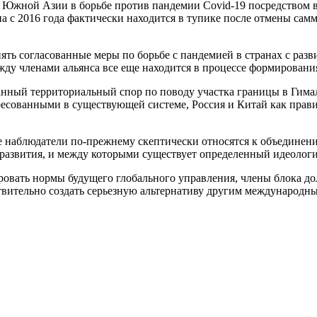
 Южной Азии в борьбе против пандемии Covid-19 посредством
на с 2016 года фактически находится в тупике после отмены са
ь согласованные меры по борьбе с пандемией в странах с разв
жду членами альянса все еще находится в процессе формировани
анный территориальный спор по поводу участка границы в Гима
есованными в существующей системе, Россия и Китай как прави
гие наблюдатели по-прежнему скептически относятся к объедине
 развития, и между которыми существует определенный идеолог
вать нормы будущего глобального управления, члены блока долж
твительно создать серьезную альтернативу другим международн