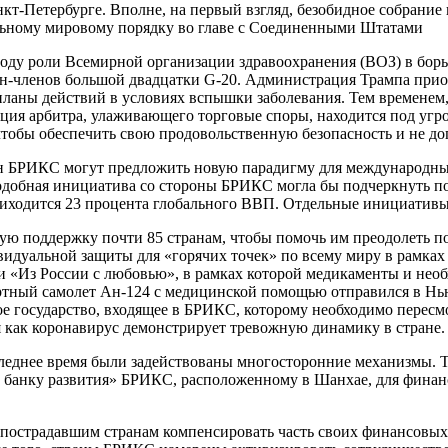
т-Петербурге. Вполне, на первый взгляд, безобидное собрание 
ьному мировому порядку во главе с Соединенными Штатами
ду роли Всемирной организации здравоохранения (ВОЗ) в борьб
ран-членов большой двадцатки G-20. Администрация Трампа пр
 планы действий в условиях вспышки заболевания. Тем временем
кция арбитра, улаживающего торговые споры, находится под угро
чтобы обеспечить свою продовольственную безопасность и не до
ан БРИКС могут предложить новую парадигму для международных
одобная инициатива со стороны БРИКС могла бы подчеркнуть пот
приходится 23 процента глобального ВВП. Отдельные инициатив
ую поддержку почти 85 странам, чтобы помочь им преодолеть п
видуальной защиты для «горячих точек» по всему миру в рамк
 «Из России с любовью», в рамках которой медикаменты и необ
портный самолет Ан-124 с медицинской помощью отправился в Н
ое государство, входящее в БРИКС, которому необходимо пересм
я как коронавирус демонстрирует тревожную динамику в стране.
еднее время были задействованы многосторонние механизмы. Т
у банку развития» БРИКС, расположенному в Шанхае, для фина
острадавшим странам компенсировать часть своих финансовых п