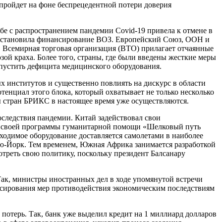
пройдет на фоне беспрецедентной потери доверия
е с распространением пандемии Covid-19 привела к отмене в
иостановила финансирование ВОЗ. Европейский Союз, ООН и
, Всемирная торговая организация (ВТО) прилагает отчаянные
зой краха. Более того, страны, где были введены жесткие меры
пустить дефицита медицинского оборудования.
 институтов и существенно повлиять на дискурс в области
енциал этого блока, который охватывает не только несколько
ы стран БРИКС в настоящее время уже осуществляются.
оследствия пандемии. Китай задействовал свои
ах своей программы гуманитарной помощи «Шелковый путь
ходимое оборудование доставляется самолетами в наиболее
ью-Йорк. Тем временем, Южная Африка занимается разработкой
отреть свою политику, поскольку президент Балсанару
ак, министры иностранных дел в ходе упомянутой встречи
нсирования мер противодействия экономическим последствиям
отерь. Так, банк уже выделил кредит на 1 миллиард долларов