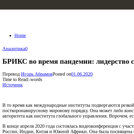
Skip to content
Home
Аналитика
0
БРИКС во время пандемии: лидерство 
Перевод
Игорь Абрамов
Posted on
01.06.2020
Time to Read:
-
words
Источник
В то время как международные институты подвергаются резкой
посткоронавирусному мировому порядку. Она может либо консо
авторитета как института глобального управления. Впрочем, 
В конце апреля 2020 года состоялась видеоконференция с уч
России, Индии, Китая и Южной Африки. Она была посвящена в