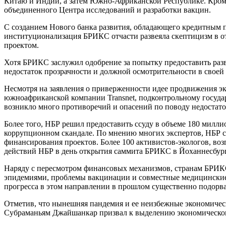
Китаю и Индии, а затем Южно-Африканской Республике. Кроме
объединенного Центра исследований и разработки вакцин.
С созданием Нового банка развития, обладающего кредитным 
институционализация БРИКС отчасти развеяла скептицизм в о
проектом.
Хотя БРИКС заслужил одобрение за попытку предоставить раз
недостаток прозрачности и должной осмотрительности в своей
Несмотря на заявления о приверженности идее продвижения э
южноафриканской компании Transnet, подконтрольному госуда
возникло много противоречий и опасений по поводу недостат
Более того, НБР решил предоставить ссуду в объеме 180 милли
коррупционном скандале. По мнению многих экспертов, НБР сл
финансирования проектов. Более 100 активистов-экологов, во
действий НБР в день открытия саммита БРИКС в Йоханнесбурге
Наряду с пересмотром финансовых механизмов, странам БРИКС п
эпидемиями, проблемы вакцинации и совместные медицинские 
прогресса в этом направлении в прошлом существенно подорвал
Отметив, что нынешняя пандемия и ее неизбежные экономиче
Субраманьям Джайшанкар призвал к выделению экономического 