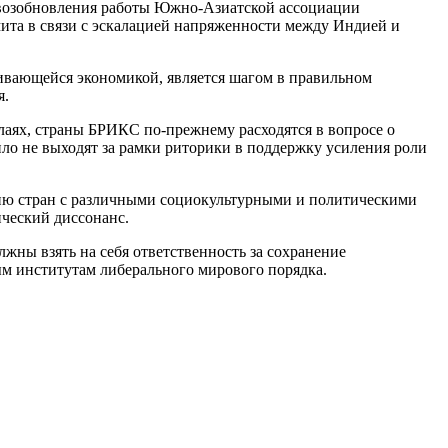
 возобновления работы Южно-Азиатской ассоциации
ммита в связи с эскалацией напряженности между Индией и
ивающейся экономикой, является шагом в правильном
я.
лаях, страны БРИКС по-прежнему расходятся в вопросе о
ло не выходят за рамки риторики в поддержку усиления роли
нию стран с различными социокультурными и политическими
ический диссонанс.
ны взять на себя ответственность за сохранение
ым институтам либерального мирового порядка.