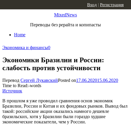
Skip to content
Вход
|
Регистрация
MixedNews
Переводы без рерайта и копипасты
Home
Экономика и финансы
0
Экономики Бразилии и России:
слабость против устойчивости
Перевод
Сергей Лукавский
Posted on
17.06.2020
15.06.2020
Time to Read:
-
words
Источник
В прошлом я уже проводил сравнения основ экономик
Бразилии, России и Китая и их фондовых рынков. Вывод был
такой: российские акции оказались намного дешевле
бразильских, хотя у Бразилии были гораздо худшие
экономические показатели, чем у России.