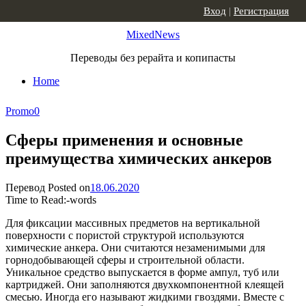
Skip to content
Вход
|
Регистрация
MixedNews
Переводы без рерайта и копипасты
Home
Promo
0
Сферы применения и основные
преимущества химических анкеров
Перевод
Posted on
18.06.2020
Time to Read:
-
words
Для фиксации массивных предметов на вертикальной
поверхности с пористой структурой используются
химические анкера. Они считаются незаменимыми для
горнодобывающей сферы и строительной области.
Уникальное средство выпускается в форме ампул, туб или
картриджей. Они заполняются двухкомпонентной клеящей
смесью. Иногда его называют жидкими гвоздями. Вместе с