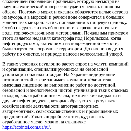
сложнейшей глобальной проблемой, которую несмотря на
научно-технический прогресс не удается решить в полном
объеме. Поэтому в морях и океанах образуются целые острова
из мусора, а в морской и речной воде содержится в больших
количествах микропластик, попадающий в пищевую цепочку.
Особо следует сказать об опасности загрязнения почвы и
воды горюче-смазочными материалами. Печальным примером
этого является недавняя катастрофа под Норильском, когда
нефтепродуктами, вытекшими из поврежденной емкости,
были загрязнены огромные территории. До сих пор ведутся
работу по очистке, и природе нанесен колоссальный ущерб.
В таких условиях неуклонно растет спрос на услуги компаний
и организаций, специализирующихся на безопасной
утилизации опасных отходов. На Украине лидирующие
позиции в этой сфере занимает компании «Экоинтел»,
имеющая лицензию на выполнение работ по доступной,
безопасной и экологически чистой утилизации таких опасных
отходов, как отработанные масла, технические жидкости и
другие нефтепродукты, которые образуются в результате
хозяйственной деятельности автотранспортных,
авторемонтных, сельскохозяйственных и промышленных
предприятий. Узнать подробнее о том, куда девать
отработанное масло, можно на страничке
https://ecointel.com.ua/ru/
.