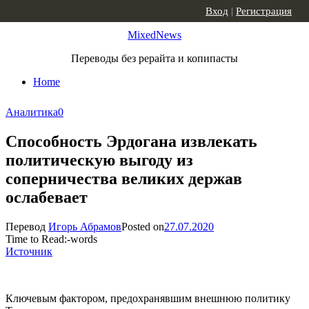
Skip to content
Вход
|
Регистрация
MixedNews
Переводы без рерайта и копипасты
Home
Аналитика
0
Способность Эрдогана извлекать
политическую выгоду из
соперничества великих держав
ослабевает
Перевод
Игорь Абрамов
Posted on
27.07.2020
Time to Read:
-
words
Источник
Ключевым фактором, предохранявшим внешнюю политику