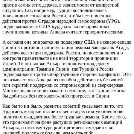
против самих этих держав, в зависимости от конкретной
ситуации. Так, например, Турция воспользовалась
молчаливым согласием России, чтобы вести военные
действия против Отрядов народной самообороны (YPG),
поддерживаемых США курдских военизированных
группировок, которые Анкара считает террористическими.
А сегодня она опирается на поддержку США на северо-западе
Сирии в противостоянии усилиям режима Башара аль-Асада,
действующего при поддержке России, по восстановлению
контроля правительства на всей территории провинции
Идлиб. Точно так же Анкара использует поддержку
администрации Трампа в Ливии, где Турция и Россия
поддерживают противоборствующие стороны конфликта. Это
показывает, что Анкара неспособна действовать без явной
или скрытой поддержки со стороны одной из сверхдержав.
Многие аналитики выражают сомнение, что Турция смогла
бы добиться без нее какого-либо прогресса в Сирии.
Как бы то ни было, развитие событий указывает на то, что
Эрдогана, который пытается вести агрессивную внешнюю
политику, ожидают все более трудные времена. Кроме того,
это происходит на фоне растущих региональных амбиций
Анкары, и поэтому турецкий президент нуждается во
внешней поддержке больше, чем когда-либо.