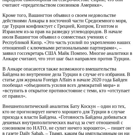
считают «предательством союзников Америки».
Кроме того, Вашингтон объявил о своем недовольстве
действиями Анкары в восточной части Средиземного моря,
где Турция конфликтует с Грецией, Кипром, Египтом и
Израилем из-за прав на разведку углеводородов. В начале
июля Вашингтон объявил о совместных учениях с
Республикой Кипр. «Это часть усилий по укреплению наших
отношений с ключевыми региональными партнерами», –
заявил госсекретарь США Майк Помпео. Многие аналитики в
Анкаре считают, что этот шаг был направлен против Турции.
В Анкаре опасаются также возможного вмешательства
Байдена во внутренние дела Турции в случае его избрания. В
статье для журнала Foreign Affairs в начале 2020 года Байден
пообещал «объединить усилия всех демократий мира» и
«вступить в открытое противостояние с теми, кто «отступает
от правил».
Внешнеполитический аналитик Бату Коскун – один из тех,
кто не прогнозирует ничего хорошего для Турции в случае
прихода к власти Байдена. «Готовность Байдена добиваться
дешевых внутриполитических выгод за счет отношений с
союзником по НАТО, не сулит ничего хорошего», – пишет он
в газете Daily Sabah. – Трамп, каким бы импульсивным он ни