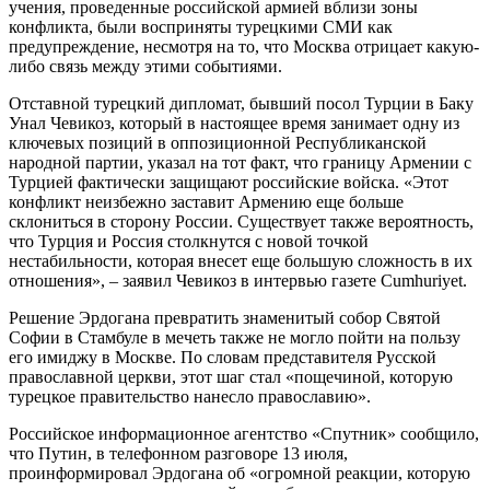
учения, проведенные российской армией вблизи зоны
конфликта, были восприняты турецкими СМИ как
предупреждение, несмотря на то, что Москва отрицает какую-
либо связь между этими событиями.
Отставной турецкий дипломат, бывший посол Турции в Баку
Унал Чевикоз, который в настоящее время занимает одну из
ключевых позиций в оппозиционной Республиканской
народной партии, указал на тот факт, что границу Армении с
Турцией фактически защищают российские войска. «Этот
конфликт неизбежно заставит Армению еще больше
склониться в сторону России. Существует также вероятность,
что Турция и Россия столкнутся с новой точкой
нестабильности, которая внесет еще большую сложность в их
отношения», – заявил Чевикоз в интервью газете Cumhuriyet.
Решение Эрдогана превратить знаменитый собор Святой
Софии в Стамбуле в мечеть также не могло пойти на пользу
его имиджу в Москве. По словам представителя Русской
православной церкви, этот шаг стал «пощечиной, которую
турецкое правительство нанесло православию».
Российское информационное агентство «Спутник» сообщило,
что Путин, в телефонном разговоре 13 июля,
проинформировал Эрдогана об «огромной реакции, которую