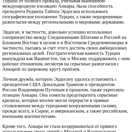
Турции от полного провала, учитывая нынешнюю
международную изоляцию Анкары, была способность
президента Реджепа Тайипа Эрдогана использовать
географическое положение Турции, а также неразрешимые
разногласия между региональными и мировыми державами.
Эрдоган, в частности, довольно успешно использовал
соперничество между Соединенными Штатами и Россией на
Ближнем Востоке в целом и в Восточном Средиземноморье в
частности, пытаясь за счет этого достичь своих амбициозных
региональных целей. Геостратегическая важность Турции
вынуждала как Вашингтон, так и Москву, поддерживать с ним
рабочие отношения, несмотря на серьезные разногласия с
Анкарой по широкому кругу проблем.
Личная дружба, которую Эрдогану удалось установить с
президентом США Дональдом Трампом и президентом
России Владимиром Путиным в прошлом, также укрепляла
позиции Анкары. Она помогла предотвратить серьезные
кризисы, которые вполне могли перерасти в прямые
столкновения между турецкими вооруженными силами,
прежде всего, в Сирии, и американским, а также российским,
военными контингентами.
Кроме того, Анкара не стала воздерживаться от прямого
использования своих связей с Москвой и Вашингтоном