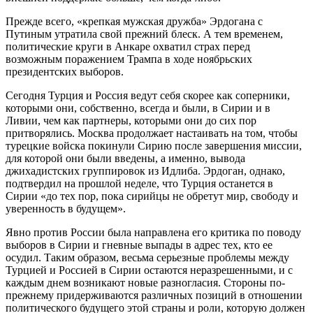
Прежде всего, «крепкая мужская дружба» Эрдогана с
Путиным утратила свой прежний блеск. А тем временем,
политические круги в Анкаре охватил страх перед
возможным поражением Трампа в ходе ноябрьских
президентских выборов.
Сегодня Турция и Россия ведут себя скорее как соперники,
которыми они, собственно, всегда и были, в Сирии и в
Ливии, чем как партнеры, которыми они до сих пор
притворялись. Москва продолжает настаивать на том, чтобы
турецкие войска покинули Сирию после завершения миссии,
для которой они были введены, а именно, вывода
джихадистских группировок из Идлиба. Эрдоган, однако,
подтвердил на прошлой неделе, что Турция останется в
Сирии «до тех пор, пока сирийцы не обретут мир, свободу и
уверенность в будущем».
Явно против России была направлена его критика по поводу
выборов в Сирии и гневные выпады в адрес тех, кто ее
осудил. Таким образом, весьма серьезные проблемы между
Турцией и Россией в Сирии остаются неразрешенными, и с
каждым днем возникают новые разногласия. Стороны по-
прежнему придерживаются различных позиций в отношении
политического будущего этой страны и роли, которую должен