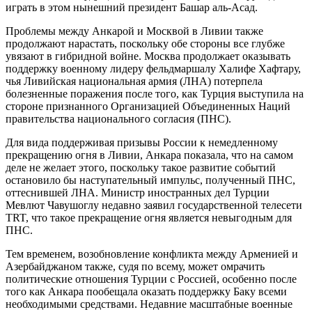
играть в этом нынешний президент Башар аль-Асад.
Проблемы между Анкарой и Москвой в Ливии также
продолжают нарастать, поскольку обе стороны все глубже
увязают в гибридной войне. Москва продолжает оказывать
поддержку военному лидеру фельдмаршалу Халифе Хафтару,
чья Ливийская национальная армия (ЛНА) потерпела
болезненные поражения после того, как Турция выступила на
стороне признанного Организацией Объединенных Наций
правительства национального согласия (ПНС).
Для вида поддерживая призывы России к немедленному
прекращению огня в Ливии, Анкара показала, что на самом
деле не желает этого, поскольку такое развитие событий
остановило бы наступательный импульс, полученный ПНС,
оттеснившей ЛНА. Министр иностранных дел Турции
Мевлют Чавушоглу недавно заявил государственной телесети
TRT, что такое прекращение огня является невыгодным для
ПНС.
Тем временем, возобновление конфликта между Арменией и
Азербайджаном также, судя по всему, может омрачить
политические отношения Турции с Россией, особенно после
того как Анкара пообещала оказать поддержку Баку всеми
необходимыми средствами. Недавние масштабные военные