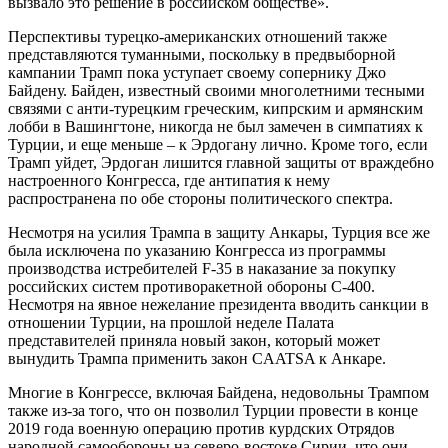
вызвало это решение в российском обществе».
Перспективы турецко-американских отношений также
представляются туманными, поскольку в предвыборной
кампании Трамп пока уступает своему сопернику Джо
Байдену. Байден, известный своими многолетними тесными
связями с анти-турецким греческим, кипрским и армянским
лобби в Вашингтоне, никогда не был замечен в симпатиях к
Турции, и еще меньше – к Эрдогану лично. Кроме того, если
Трамп уйдет, Эрдоган лишится главной защиты от враждебно
настроенного Конгресса, где антипатия к нему
распространена по обе стороны политического спектра.
Несмотря на усилия Трампа в защиту Анкары, Турция все же
была исключена по указанию Конгресса из программы
производства истребителей F-35 в наказание за покупку
российских систем противоракетной обороны С-400.
Несмотря на явное нежелание президента вводить санкции в
отношении Турции, на прошлой неделе Палата
представителей приняла новый закон, который может
вынудить Трампа применить закон CAATSA к Анкаре.
Многие в Конгрессе, включая Байдена, недовольны Трампом
также из-за того, что он позволил Турции провести в конце
2019 года военную операцию против курдских Отрядов
народной самообороны на северо-востоке Сирии, что они