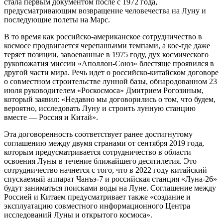
стала первым документом после с 1972 года,
предусматривающим возвращение человечества на Луну и
последующие полеты на Марс.
В то время как российско-американское сотрудничество в
космосе продвигается черепашьими темпами, а кое-где даже
теряет позиции, завоеванные в 1975 году, дух космического
рукопожатия миссии «Аполлон-Союз» блестяще проявился в
другой части мира. Речь идет о российско-китайском договоре
о совместном строительстве лунной базы, обнародованном 23
июля руководителем «Роскосмоса» Дмитрием Рогозиным,
который заявил: «Недавно мы договорились о том, что будем,
вероятно, исследовать Луну и строить лунную станцию
вместе — Россия и Китай».
Эта договоренность соответствует ранее достигнутому
соглашению между двумя странами от сентября 2019 года,
которым предусматривается сотрудничество в области
освоения Луны в течение ближайшего десятилетия. Это
сотрудничество начнется с того, что в 2022 году китайский
спускаемый аппарат Чанъэ-7 и российская станция «Луна-26»
будут заниматься поисками воды на Луне. Соглашение между
Россией и Китаем предусматривает также «создание и
эксплуатацию совместного информационного Центра
исследований Луны и открытого космоса».