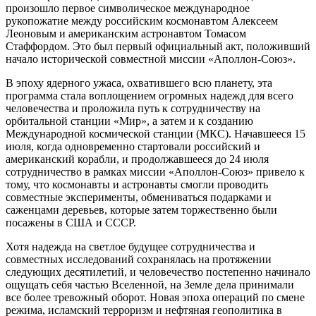
произошло первое символическое международное
рукопожатие между российским космонавтом Алексеем
Леоновым и американским астронавтом Томасом
Стаффордом. Это был первый официальный акт, положивший
начало исторической совместной миссии «Аполлон-Союз».
В эпоху ядерного ужаса, охватившего всю планету, эта
программа стала воплощением огромных надежд для всего
человечества и проложила путь к сотрудничеству на
орбитальной станции «Мир», а затем и к созданию
Международной космической станции (МКС). Начавшееся 15
июля, когда одновременно стартовали российский и
американский корабли, и продолжавшееся до 24 июля
сотрудничество в рамках миссии «Аполлон-Союз» привело к
тому, что космонавты и астронавты смогли проводить
совместные эксперименты, обмениваться подарками и
саженцами деревьев, которые затем торжественно были
посажены в США и СССР.
Хотя надежда на светлое будущее сотрудничества и
совместных исследований сохранялась на протяжении
следующих десятилетий, и человечество постепенно начинало
ощущать себя частью Вселенной, на Земле дела принимали
все более тревожный оборот. Новая эпоха операций по смене
режима, исламский терроризм и нефтяная геополитика в