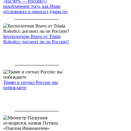
«На 90% — Россия?»:
разоблачение того, как Иран
отслеживал и наносил удары по
американским войскам
Беспилотник Bravo от Triada
Robotics: догонит ли он Россию?
Трамп и сигнал России: вы
побеждаете