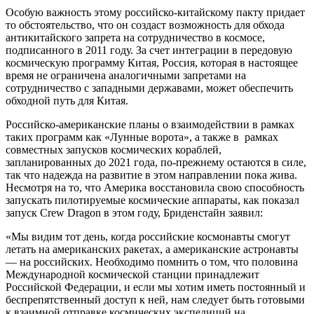
Особую важность этому российско-китайскому пакту придает
то обстоятельство, что он создаст возможность для обхода
антикитайского запрета на сотрудничество в космосе,
подписанного в 2011 году. За счет интеграции в передовую
космическую программу Китая, Россия, которая в настоящее
время не ограничена аналогичными запретами на
сотрудничество с западными державами, может обеспечить
обходной путь для Китая.
Российско-американские планы о взаимодействии в рамках
таких программ как «Лунные ворота», а также в рамках
совместных запусков космических кораблей,
запланированных до 2021 года, по-прежнему остаются в силе,
так что надежда на развитие в этом направлении пока жива.
Несмотря на то, что Америка восстановила свою способность
запускать пилотируемые космические аппараты, как показал
запуск Crew Dragon в этом году, Бриденстайн заявил:
«Мы видим тот день, когда российские космонавты смогут
летать на американских ракетах, а американские астронавты
— на российских. Необходимо помнить о том, что половина
Международной космической станции принадлежит
Российской Федерации, и если мы хотим иметь постоянный и
беспрепятственный доступ к ней, нам следует быть готовыми
к взаимной отправке космических экспедиций на