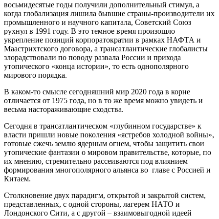
восьмидесятые годы получили дополнительный стимул, а
когда глобализация лишила бывшие страны-производители их
промышленного и научного капитала, Советский Союз
рухнул в 1991 году. В это темное время произошло
укрепление позиций корпоратократии в рамках НАФТА и
Маастрихтского договора, а трансатлантические глобалисты
злорадствовали по поводу развала России и прихода
утопического «конца истории», то есть однополярного
мирового порядка.
В каком-то смысле сегодняшний мир 2020 года в корне
отличается от 1975 года, но в то же время можно увидеть и
весьма настораживающие сходства.
Сегодня в трансатлантическом «глубинном государстве» к
власти пришли новые поколения «ястребов холодной войны»,
готовые сжечь землю ядерным огнем, чтобы защитить свои
утопические фантазии о мировом правительстве, которые, по
их мнению, стремительно рассеиваются под влиянием
формирования многополярного альянса во главе с Россией и
Китаем.
Столкновение двух парадигм, открытой и закрытой систем,
представленных, с одной стороны, лагерем НАТО и
Лондонского Сити, а с другой – взаимовыгодной идеей