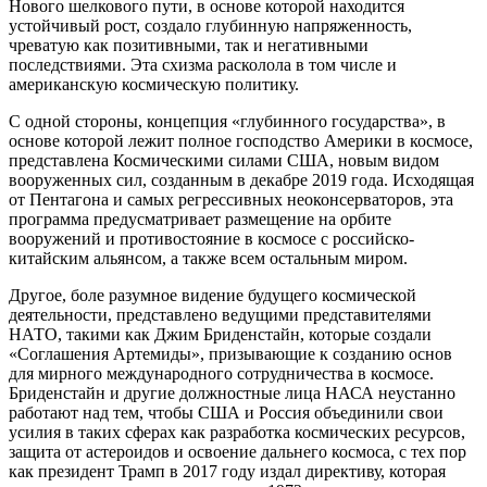
Нового шелкового пути, в основе которой находится
устойчивый рост, создало глубинную напряженность,
чреватую как позитивными, так и негативными
последствиями. Эта схизма расколола в том числе и
американскую космическую политику.
С одной стороны, концепция «глубинного государства», в
основе которой лежит полное господство Америки в космосе,
представлена Космическими силами США, новым видом
вооруженных сил, созданным в декабре 2019 года. Исходящая
от Пентагона и самых регрессивных неоконсерваторов, эта
программа предусматривает размещение на орбите
вооружений и противостояние в космосе с российско-
китайским альянсом, а также всем остальным миром.
Другое, боле разумное видение будущего космической
деятельности, представлено ведущими представителями
НАТО, такими как Джим Бриденстайн, которые создали
«Соглашения Артемиды», призывающие к созданию основ
для мирного международного сотрудничества в космосе.
Бриденстайн и другие должностные лица НАСА неустанно
работают над тем, чтобы США и Россия объединили свои
усилия в таких сферах как разработка космических ресурсов,
защита от астероидов и освоение дальнего космоса, с тех пор
как президент Трамп в 2017 году издал директиву, которая