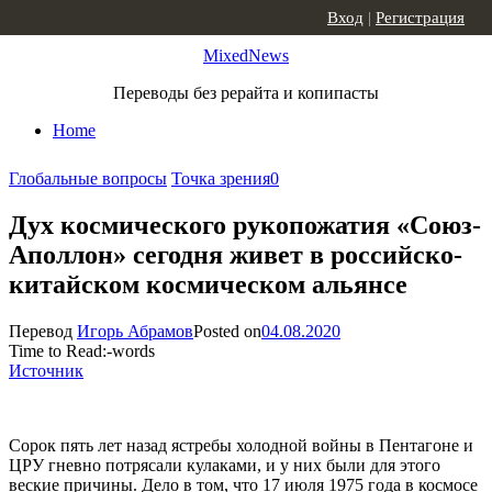
Skip to content
Вход
|
Регистрация
MixedNews
Переводы без рерайта и копипасты
Home
Глобальные вопросы
Точка зрения
0
Дух космического рукопожатия «Союз-
Аполлон» сегодня живет в российско-
китайском космическом альянсе
Перевод
Игорь Абрамов
Posted on
04.08.2020
Time to Read:
-
words
Источник
Сорок пять лет назад ястребы холодной войны в Пентагоне и
ЦРУ гневно потрясали кулаками, и у них были для этого
веские причины. Дело в том, что 17 июля 1975 года в космосе