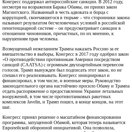
Конгресс поддержал антироссийские санкции. В 2012 году,
несмотря на возражения Барака Обамы, он принял закон
Магнитского. Названный в честь адвоката и борца с
коррупцией, скончавшегося в тюрьме – что сторонники закона
называют результатом бесчеловечных условий в российской
пенитенциарной системе – он предусматривает санкции в
отношении чиновников, причастных, по их мнению, к
нарушениям прав человека.
Возмущенный нежеланием Трампа наказать Россию за ее
вмешательство в выборы, Конгресс в 2017 году одобрил закон
«О противодействии противникам Америки посредством
санкций (CAATSA) с огромным двухпартийным перевесом
голосов. Трамп вынужден был подписать этот закон, но не
спешил его реализовывать. Конгресс инициировал и
финансировал, в том числе, и военные меры. Руководство
законодательного органа настойчиво просило Обаму и Трампа
отдать распоряжение о предоставлении Украине летальных
вооружений, в том числе противотанковых ракетных
комплексов Javelin, и Трамп пошел, в конце концов, на этот
шаг.
Конгресс принял решение о масштабном финансировании
программы, запущенной Обамой, которая теперь называется
Европейской оборонной инициативой. Она позволила,