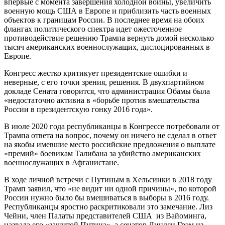
впервые с момента завершения холодной войны, увеличить
военную мощь США в Европе и приблизить часть военных
объектов к границам России. В последнее время на обоих
флангах политического спектра идет ожесточенное
противодействие решению Трампа вернуть домой несколько
тысяч американских военнослужащих, дислоцированных в
Европе.
Конгресс жестко критикует президентские ошибки и
неверные, с его точки зрения, решения. В двухпартийном
докладе Сената говорится, что администрация Обамы была
«недостаточно активна в «борьбе против вмешательства
России в президентскую гонку 2016 года».
В июле 2020 года республиканцы в Конгрессе потребовали от
Трампа ответа на вопрос, почему он ничего не сделал в ответ
на якобы имевшие место российские предложения о выплате
«премий» боевикам Талибана за убийство американских
военнослужащих в Афганистане.
В ходе личной встречи с Путиным в Хельсинки в 2018 году
Трамп заявил, что «не видит ни одной причины», по которой
России нужно было бы вмешиваться в выборы в 2016 году.
Республиканцы яростно раскритиковали это замечание. Лиз
Чейни, член Палаты представителей США из Вайоминга,
назвала его «защитой Путина», а сенатор Линдси Грэм из