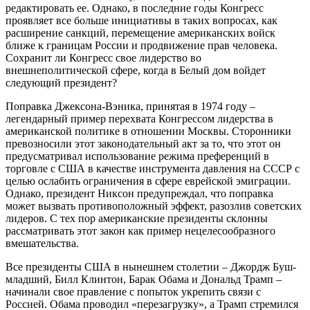
редактировать ее. Однако, в последние годы Конгресс
проявляет все больше инициативы в таких вопросах, как
расширение санкций, перемещение американских войск
ближе к границам России и продвижение прав человека.
Сохранит ли Конгресс свое лидерство во
внешнеполитической сфере, когда в Белый дом войдет
следующий президент?
Поправка Джексона-Вэника, принятая в 1974 году –
легендарный пример перехвата Конгрессом лидерства в
американской политике в отношении Москвы. Сторонники
превозносили этот законодательный акт за то, что этот он
предусматривал использование режима преференций в
торговле с США в качестве инструмента давления на СССР с
целью ослабить ограничения в сфере еврейской эмиграции.
Однако, президент Никсон предупреждал, что поправка
может вызвать противоположный эффект, разозлив советских
лидеров. С тех пор американские президенты склонны
рассматривать этот закон как пример нецелесообразного
вмешательства.
Все президенты США в нынешнем столетии – Джордж Буш-
младший, Билл Клинтон, Барак Обама и Дональд Трамп –
начинали свое правление с попыток укрепить связи с
Россией. Обама проводил «перезагрузку», а Трамп стремился