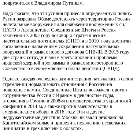
подружиться с Владимиром Путиным.
Надо сказать, что эти усилия принесли определенную пользу.
Рутин разрешил Обаме доставлять через территорию России
нелетальные вооружения для снабжения вооруженных сил
НАТО в Афганистане. Соединенные Штаты и Россия
заключили в 2002 году договор о стратегических
наступательных потенциалах (СНП), а в 2010 году достигли
соглашения о дальнейшем сокращении наступательных
вооружений в рамках нового договора СНВ-III. В 2015 году
две страны сотрудничали в урегулировании проблемы
иранской ядерной программы в рамках многостороннего
Совместного всеобъемлющего плана действий (СВПД).
Однако, каждая очередная администрация натыкалась в своем
стремлении нормализовать отношения с Россией на
подводные камни. Соединенные Штаты возражали против
сотрудничества России с Ираном в девяностые годы,
вторжения в Грузию в 2008-м и вмешательства в украинский
конфликт в 2014-м, а также против вмешательства в
американские выборы в 2016 году. Эти и другие
недружественные действия Москвы вызвали резонанс на
Капитолийском холме и привели к появлению нескольких
инициатив в трех ключевых областях.