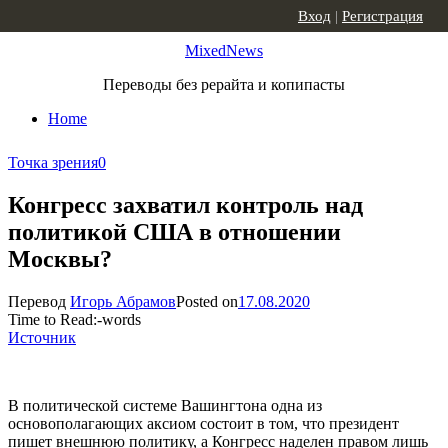
Skip to content
Вход
|
Регистрация
MixedNews
Переводы без рерайта и копипасты
Home
Точка зрения
0
Конгресс захватил контроль над
политикой США в отношении
Москвы?
Перевод
Игорь Абрамов
Posted on
17.08.2020
Time to Read:
-
words
Источник
В политической системе Вашингтона одна из
основополагающих аксиом состоит в том, что президент
пишет внешнюю политику, а Конгресс наделен правом лишь