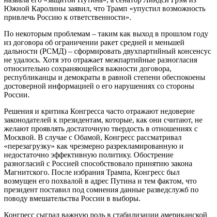
Южной Каролины заявил, что Трамп «упустил возможность
привлечь Россию к ответственности».
По некоторым проблемам – таким как выход в прошлом году
из договора об ограничении ракет средней и меньшей
дальности (РСМД) – сформировать двухпартийный консенсус
не удалось. Хотя это отражает межпартийные разногласия
относительно сохраняющейся важности договора,
республиканцы и демократы в равной степени обеспокоены
достоверной информацией о его нарушениях со стороны
России.
Решения и критика Конгресса часто отражают недоверие
законодателей к президентам, которые, как они считают, не
желают проявлять достаточную твердость в отношениях с
Москвой. В случае с Обамой, Конгресс рассматривал
«перезагрузку» как чрезмерно разрекламированную и
недостаточно эффективную политику. Обострение
разногласий с Россией способствовало принятию закона
Магнитского. После избрания Трампа, Конгресс был
возмущен его похвалой в адрес Путина и тем фактом, что
президент поставил под сомнения данные разведслужб по
поводу вмешательства России в выборы.
Конгресс сыграл важную роль в стабилизации американской