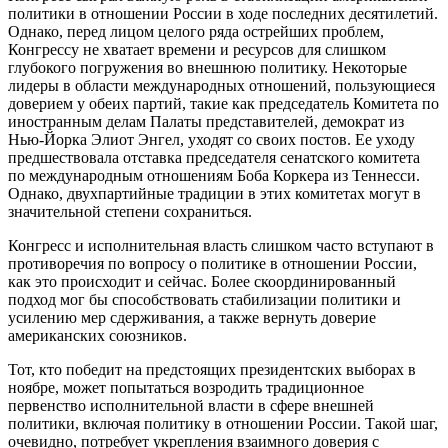
политики в отношении России в ходе последних десятилетий.
Однако, перед лицом целого ряда острейших проблем,
Конгрессу не хватает времени и ресурсов для слишком
глубокого погружения во внешнюю политику. Некоторые
лидеры в области международных отношений, пользующиеся
доверием у обеих партий, такие как председатель Комитета по
иностранным делам Палаты представителей, демократ из
Нью-Йорка Элиот Энгел, уходят со своих постов. Ее уходу
предшествовала отставка председателя сенатского комитета
по международным отношениям Боба Коркера из Теннесси.
Однако, двухпартийные традиции в этих комитетах могут в
значительной степени сохраниться.
Конгресс и исполнительная власть слишком часто вступают в
противоречия по вопросу о политике в отношении России,
как это происходит и сейчас. Более скоординированный
подход мог бы способствовать стабилизации политики и
усилению мер сдерживания, а также вернуть доверие
американских союзников.
Тот, кто победит на предстоящих президентских выборах в
ноябре, может попытаться возродить традиционное
первенство исполнительной власти в сфере внешней
политики, включая политику в отношении России. Такой шаг,
очевидно, потребует укрепления взаимного доверия с