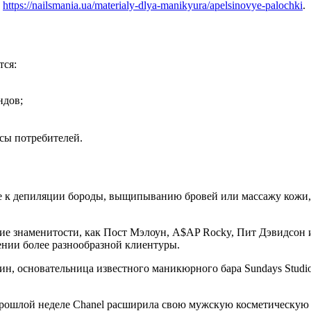
е
https://nailsmania.ua/materialy-dlya-manikyura/apelsinovye-palochki
.
тся:
ндов;
сы потребителей.
 к депиляции бороды, выщипыванию бровей или массажу кожи, 
кие знаменитости, как Пост Мэлоун, A$AP Rocky, Пит Дэвидсон и
нии более разнообразной клиентуры.
н, основательница известного маникюрного бара Sundays Studio
рошлой неделе Chanel расширила свою мужскую косметическую л