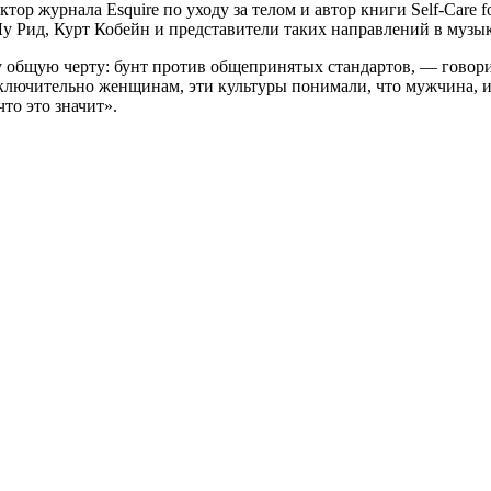
тор журнала Esquire по уходу за телом и автор книги Self-Care f
у Рид, Курт Кобейн и представители таких направлений в музыке
 общую черту: бунт против общепринятых стандартов, — говори
ключительно женщинам, эти культуры понимали, что мужчина, и
что это значит».