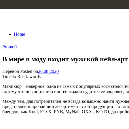
Skip to content
Home
Promo
0
В мире в моду входит мужской нейл-арт
Перевод
Posted on
20.08.2020
Time to Read:
-
words
Маникюр – наверное, одна из самых популярных косметологиче
потому что по состоянию ногтей можно судить о ее здоровье, в
Между тем, для потребителей не всегда возможно найти нужны
представлен широчайший ассортимент этой продукции – от апе
брендов, как Kodi, F.O.X, PNB, MyNail, OXXI, KOTO, до прибо