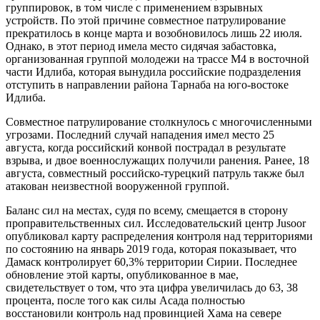
группировок, в том числе с применением взрывных
устройств. По этой причине совместное патрулирование
прекратилось в конце марта и возобновилось лишь 22 июля.
Однако, в этот период имела место сидячая забастовка,
организованная группой молодежи на трассе М4 в восточной
части Идлиба, которая вынудила российские подразделения
отступить в направлении района Тарнаба на юго-востоке
Идлиба.
Совместное патрулирование столкнулось с многочисленными
угрозами. Последний случай нападения имел место 25
августа, когда российский конвой пострадал в результате
взрыва, и двое военнослужащих получили ранения. Ранее, 18
августа, совместный российско-турецкий патруль также был
атакован неизвестной вооруженной группой.
Баланс сил на местах, судя по всему, смещается в сторону
проправительственных сил. Исследовательский центр Jusoor
опубликовал карту распределения контроля над территориями
по состоянию на январь 2019 года, которая показывает, что
Дамаск контролирует 60,3% территории Сирии. Последнее
обновление этой карты, опубликованное в мае,
свидетельствует о том, что эта цифра увеличилась до 63, 38
процента, после того как силы Асада полностью
восстановили контроль над провинцией Хама на севере