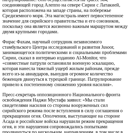
соединяющей город Алеппо на севере Сирии с Латакией,
которая расположена на западе страны, на побережье
Средиземного моря. Эта магистраль имеет первостепенное
значение для сирийского правительства и его союзников,
поскольку она является жизненно важным маршрутом между
двумя крупными городами.
Фирас Фахам, научный сотрудник независимого
стамбульского Центра исследований и развития Jusoor,
занимающегося политическими и социальными проблемами
Сирии, сказал в интервью изданию Al-Monitor, что
«совместные патрули остановили военную эскалацию,
которая нанесла тяжелый ущерб жилым районам, прежде
всего из-за авиаударов, вынудив огромное количество
беженцев двинуться к турецкой границе. Патрулирование
привело к постепенному снижению уровня насилия».
Пресс-секретарь оппозиционного Национального фронта
освобождения Наджи Мустафа заявил: «Мы стали
свидетелями насилия со стороны вооруженных сил
сирийского режима после вступления в силу соглашения о
прекращении огня. Ополчения, выступающие на стороне
Асада и российские войска нарушили режим прекращения
огня, и эти нарушения сопровождались попытками
продвинуться по нескольким направлениям, в том числе в