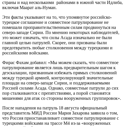
страны и над несколькими районами в южной части Идлиба,
включая Маарат аль-Нуман.
Эти факты указывают на то, что упомянутое российско-
турецкое соглашение и совместное патрулирование не
помешали проправительственным силам продвинуться на
северо-западе Сирии. По мнению некоторых наблюдателей,
это может означать, что силы Асада изначально не были
главной целью патрулей. Скорее, они призваны были
предотвратить любые столкновения между турецкими и
российскими войсками.
Фирас Фахам добавил: «Мы можем сказать, что совместное
патрулирование является лишь предварительным шагом к
деэскалации, призванным избежать прямых столкновений
между турецкой армией, контролирующей значительные
площади на северо-западе Сирии, и поддерживаемыми
Россией силами Асада. Однако, совместные патрули до сих
пор сталкиваются с препятствиями, а порой становятся
мишенями для атак со стороны вооруженных группировок».
После нападения на патруль 18 августа официальный
представитель МИД России Мария Захарова заявила о том,
что Россия приостанавливает совместное патрулирование с
турецкими войсками на трассе М4 из-за «вооруженных