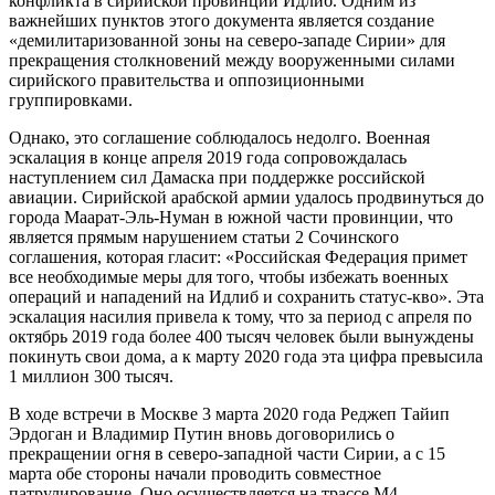
конфликта в сирийской провинции Идлиб. Одним из
важнейших пунктов этого документа является создание
«демилитаризованной зоны на северо-западе Сирии» для
прекращения столкновений между вооруженными силами
сирийского правительства и оппозиционными
группировками.
Однако, это соглашение соблюдалось недолго. Военная
эскалация в конце апреля 2019 года сопровождалась
наступлением сил Дамаска при поддержке российской
авиации. Сирийской арабской армии удалось продвинуться до
города Маарат-Эль-Нуман в южной части провинции, что
является прямым нарушением статьи 2 Сочинского
соглашения, которая гласит: «Российская Федерация примет
все необходимые меры для того, чтобы избежать военных
операций и нападений на Идлиб и сохранить статус-кво». Эта
эскалация насилия привела к тому, что за период с апреля по
октябрь 2019 года более 400 тысяч человек были вынуждены
покинуть свои дома, а к марту 2020 года эта цифра превысила
1 миллион 300 тысяч.
В ходе встречи в Москве 3 марта 2020 года Реджеп Тайип
Эрдоган и Владимир Путин вновь договорились о
прекращении огня в северо-западной части Сирии, а с 15
марта обе стороны начали проводить совместное
патрулирование. Оно осуществляется на трассе М4,