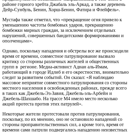
районе горного хребта Джабаль эль-Аркад, а также деревень
Дейр-Сунбуль, Бенин, Хорш-Бенин, Фатира и Флейфель».
Мустафа также отметил, что «прекращение огня привело к
уменьшению частоты бомбовых ударов, прекращению
бомбежки мирных граждан, за исключением отдельных
нарушений, совершенных бандитскими формированиями и
ополченцами».
Однако, поскольку нападения и обстрелы все же происходили
время от времени, совместное патрулирование вызвало
критику со стороны различных жителей и общественных
групп в регионе. Медиа-активист Аднан аль-Имам,
работающий в городе Идлиб и его окрестностях, внимательно
следит за развитием событий. Он сказал: «Я наблюдаю
массовое неприятие совместного патрулирования со стороны
местного населения в освобожденных районах, прежде всего
в таких как Джебель-Эз-Завия, Джебель-эль-Арбейн и
Джебель-Шахшабо. На трассе М4 имело место несколько
акций протеста против этих патрулей».
Некоторые жители протестовали против патрулирования,
поскольку, по их мнению, оно не остановило нападений со
стороны проправительственных сил, а кроме того, время от
времени сами патрули подвергались нападению неизвестных