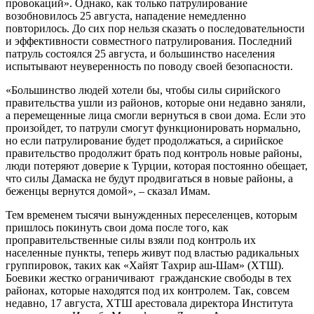
провокаций». Однако, как только патрулирование
возобновилось 25 августа, нападение немедленно
повторилось. До сих пор нельзя сказать о последовательности
и эффективности совместного патрулирования. Последний
патруль состоялся 25 августа, и большинство населения
испытывают неуверенность по поводу своей безопасности.
«Большинство людей хотели бы, чтобы силы сирийского
правительства ушли из районов, которые они недавно заняли,
а перемещенные лица смогли вернуться в свои дома. Если это
произойдет, то патрули смогут функционировать нормально,
но если патрулирование будет продолжаться, а сирийское
правительство продолжит брать под контроль новые районы,
люди потеряют доверие к Турции, которая постоянно обещает,
что силы Дамаска не будут продвигаться в новые районы, а
беженцы вернутся домой», – сказал Имам.
Тем временем тысячи вынужденных переселенцев, которым
пришлось покинуть свои дома после того, как
проправительственные силы взяли под контроль их
населенные пункты, теперь живут под властью радикальных
группировок, таких как «Хайят Тахрир аш-Шам» (ХТШ).
Боевики жестко ограничивают гражданские свободы в тех
районах, которые находятся под их контролем. Так, совсем
недавно, 17 августа, ХТШ арестовала директора Института