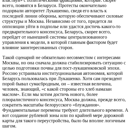
властвуй» с политическими фракциями, которые. скорее
всего, появятся в Беларуси. Протесты окончательно
подорвали авторитет Лукашенко, сведя его власть к
последней линии обороны, которую обеспечивают силовые
структуры и Москва. Независимо от того, придется ли
оппозиции уйти в подполье или удастся достичь какого-то
предварительного консенсуса, Беларусь, скорее всего,
перейдет от нынешней системы централизованного
управления к модели, в которой главным фактором будет
влияние заинтересованных сторон.
Такой сценарий не обязательно несовместим с интересами
Москвы, но она сначала должна стабилизировать ситуацию с
целью подготовки почвы для пост-лукашенковской эпохи.
Россию устраивала институциональная автономия, которой
Беларусь пользовалась при Лукашенко. Хотя сам президент
порой бывал сумасбродным, он – известная величина,
человек, знающий, «с какой стороны его хлеб намазан
маслом». Если мы хотим достичь нового, более
плюралистичного консенсуса, Москва должна, прежде всего,
сократить масштабы белорусского «блуждания».
Фундаментальные перемены требуют длительного времени. А
вот создание рублевой зоны или по крайней мере дорожной
карты для такого переустройства, было бы вполне логичным
шагом.