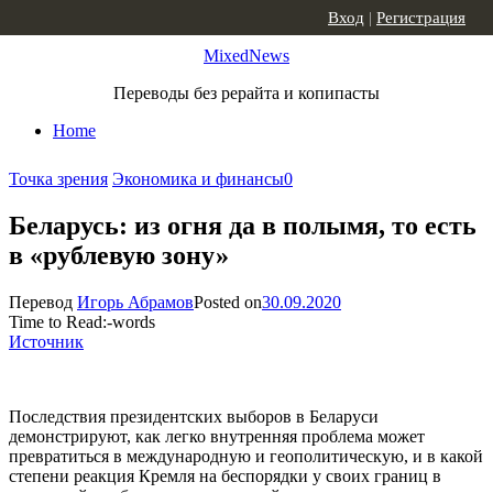
Skip to content
Вход
|
Регистрация
MixedNews
Переводы без рерайта и копипасты
Home
Точка зрения
Экономика и финансы
0
Беларусь: из огня да в полымя, то есть
в «рублевую зону»
Перевод
Игорь Абрамов
Posted on
30.09.2020
Time to Read:
-
words
Источник
Последствия президентских выборов в Беларуси
демонстрируют, как легко внутренняя проблема может
превратиться в международную и геополитическую, и в какой
степени реакция Кремля на беспорядки у своих границ в