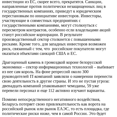
инвестиции из ЕС, скорее всего, прекратятся. Санкции,
направленные против политически незащищенных лиц в
государственных компаниях, приведут к юридическим
перестановкам по инициативе инвесторов. Инвесторы,
участвующие в совместных предприятиях с
государственными компаниями, могут столкнуться с
пересмотром контрактов, особенно если владельцами акций
станут российские корпорации. В результате
производственный сектор столкнется с повышенными
рисками. Кроме того, для западных инвесторов возможен
риск, связанный с тем, что российские покупатели могут
оказаться объектами санкций США и ЕС.
Драгоценный камень в громоздкой короне белорусской
экономики – сектор информационных технологий – выбивает
из нее сам король. На фоне репрессий около 300
руководителей IT-компаний заявляли о намерении перенести
свою деятельность в другие страны. И это не пустая угроза:
двенадцать компаний упаковывают чемоданы, 59 уже
перевели персонал и еще 112 активно изучают варианты.
Помимо непосредственного негативного воздействия,
Беларусь потеряет свою привлекательность как ворота на
российский рынок или рынок ЕАЭС, то есть площадка, где
политические риски ниже, чем в самой России. Это будет