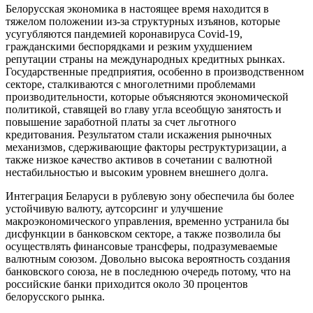
Белорусская экономика в настоящее время находится в
тяжелом положении из-за структурных изъянов, которые
усугубляются пандемией коронавируса Covid-19,
гражданскими беспорядками и резким ухудшением
репутации страны на международных кредитных рынках.
Государственные предприятия, особенно в производственном
секторе, сталкиваются с многолетними проблемами
производительности, которые объясняются экономической
политикой, ставящей во главу угла всеобщую занятость и
повышение заработной платы за счет льготного
кредитования. Результатом стали искажения рыночных
механизмов, сдерживающие факторы реструктуризации, а
также низкое качество активов в сочетании с валютной
нестабильностью и высоким уровнем внешнего долга.
Интеграция Беларуси в рублевую зону обеспечила бы более
устойчивую валюту, аутсорсинг и улучшение
макроэкономического управления, временно устранила бы
дисфункции в банковском секторе, а также позволила бы
осуществлять финансовые трансферы, подразумеваемые
валютным союзом. Довольно высока вероятность создания
банковского союза, не в последнюю очередь потому, что на
российские банки приходится около 30 процентов
белорусского рынка.