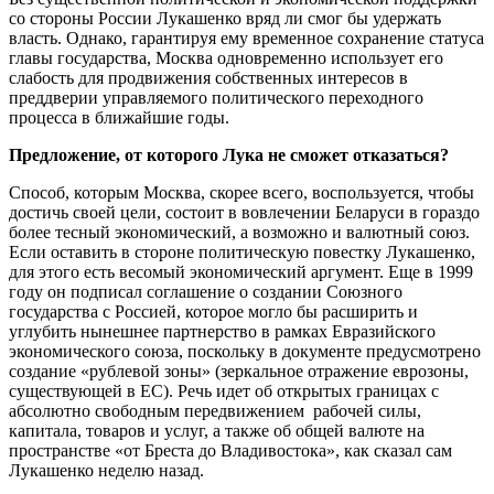
со стороны России Лукашенко вряд ли смог бы удержать
власть. Однако, гарантируя ему временное сохранение статуса
главы государства, Москва одновременно использует его
слабость для продвижения собственных интересов в
преддверии управляемого политического переходного
процесса в ближайшие годы.
Предложение, от которого Лука не сможет отказаться?
Способ, которым Москва, скорее всего, воспользуется, чтобы
достичь своей цели, состоит в вовлечении Беларуси в гораздо
более тесный экономический, а возможно и валютный союз.
Если оставить в стороне политическую повестку Лукашенко,
для этого есть весомый экономический аргумент. Еще в 1999
году он подписал соглашение о создании Союзного
государства с Россией, которое могло бы расширить и
углубить нынешнее партнерство в рамках Евразийского
экономического союза, поскольку в документе предусмотрено
создание «рублевой зоны» (зеркальное отражение еврозоны,
существующей в ЕС). Речь идет об открытых границах с
абсолютно свободным передвижением рабочей силы,
капитала, товаров и услуг, а также об общей валюте на
пространстве «от Бреста до Владивостока», как сказал сам
Лукашенко неделю назад.