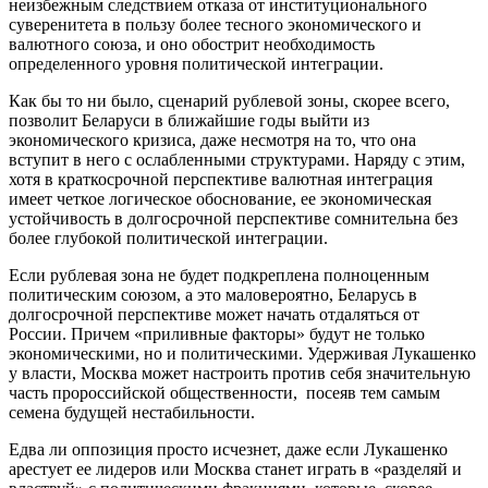
неизбежным следствием отказа от институционального
суверенитета в пользу более тесного экономического и
валютного союза, и оно обострит необходимость
определенного уровня политической интеграции.
Как бы то ни было, сценарий рублевой зоны, скорее всего,
позволит Беларуси в ближайшие годы выйти из
экономического кризиса, даже несмотря на то, что она
вступит в него с ослабленными структурами. Наряду с этим,
хотя в краткосрочной перспективе валютная интеграция
имеет четкое логическое обоснование, ее экономическая
устойчивость в долгосрочной перспективе сомнительна без
более глубокой политической интеграции.
Если рублевая зона не будет подкреплена полноценным
политическим союзом, а это маловероятно, Беларусь в
долгосрочной перспективе может начать отдаляться от
России. Причем «приливные факторы» будут не только
экономическими, но и политическими. Удерживая Лукашенко
у власти, Москва может настроить против себя значительную
часть пророссийской общественности, посеяв тем самым
семена будущей нестабильности.
Едва ли оппозиция просто исчезнет, даже если Лукашенко
арестует ее лидеров или Москва станет играть в «разделяй и