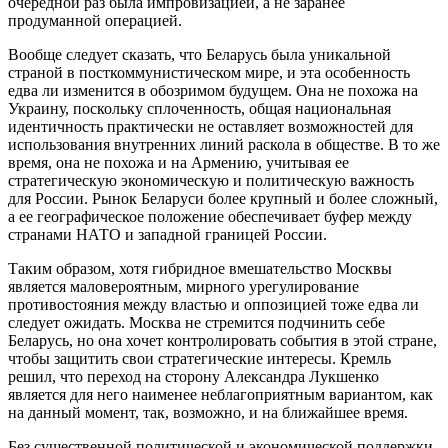
очередной раз была импровизацией, а не заранее
продуманной операцией.
Вообще следует сказать, что Беларусь была уникальной
страной в посткоммунистическом мире, и эта особенность
едва ли изменится в обозримом будущем. Она не похожа на
Украину, поскольку сплоченность, общая национальная
идентичность практически не оставляет возможностей для
использования внутренних линий раскола в обществе. В то же
время, она не похожа и на Армению, учитывая ее
стратегическую экономическую и политическую важность
для России. Рынок Беларуси более крупный и более сложный,
а ее географическое положение обеспечивает буфер между
странами НАТО и западной границей России.
Таким образом, хотя гибридное вмешательство Москвы
является маловероятным, мирного урегулирование
противостояния между властью и оппозицией тоже едва ли
следует ожидать. Москва не стремится подчинить себе
Беларусь, но она хочет контролировать события в этой стране,
чтобы защитить свои стратегические интересы. Кремль
решил, что переход на сторону Александра Лукшенко
является для него наименее неблагоприятным вариантом, как
на данный момент, так, возможно, и на ближайшее время.
Без существенной политической и экономической поддержки