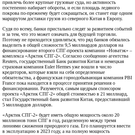
привлечь более крупные грузовые суда, но активность
постепенно набирает обороты, и если площадь ледяного
покрова по-прежнему будет сокращаться, он станет еще одним
маршрутом доставки грузов из северного Китая в Европу.
Судя по всему, банки пристально следят за развитием событий
и за тем, что это может означать для будущей торговли.
Поэтому не приходится удивляться, что ряд банков обязались
выделить в общей сложности 9,5 миллиардов долларов на
финансирование второго СПГ-проекта компании «Новатэк» –
комплекса «Арктик СПГ-2». Согласно сообщению агентства
Reuters, государственный Банк развития Китая и немецкая
страховая компания Euler Hermes уже вошли в число
кредиторов, которые взяли на себя определенные
обязательства, а французская горнодобывающая компания PBI
France пока находится в процессе принятия решения о
финансировании. Разумеется, самым щедрым спонсором
проекта «Арктик СПГ-2» общей стоимостью в 21 миллиард,
стал Государственный банк развития Китая, предоставивший
5 миллиардов долларов.
«Арктик СПГ-2» будет иметь общую мощность около 20
миллионов тонн СПГ в год, разделенную между тремя
линиями сжижения природного газа. Его планируется ввести
в эксплуатацию в 2023 году, а на полную мощность