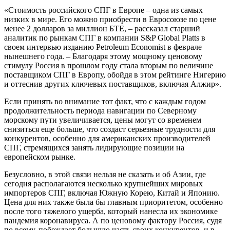
«Стоимость российского СПГ в Европе – одна из самых
низких в мире. Его можно приобрести в Евросоюзе по цене
менее 2 долларов за миллион БТЕ, – рассказал старший
аналитик по рынкам СПГ в компании S&P Global Platts в
своем интервью изданию Petroleum Economist в феврале
нынешнего года. – Благодаря этому мощному ценовому
стимулу Россия в прошлом году стала вторым по величине
поставщиком СПГ в Европу, обойдя в этом рейтинге Нигерию
и оттеснив других ключевых поставщиков, включая Алжир».
Если принять во внимание тот факт, что с каждым годом
продолжительность периода навигации по Северному
морскому пути увеличивается, цены могут со временем
снизиться еще больше, что создаст серьезные трудности для
конкурентов, особенно для американских производителей
СПГ, стремящихся занять лидирующие позиции на
европейском рынке.
Безусловно, в этой связи нельзя не сказать и об Азии, где
сегодня располагаются несколько крупнейших мировых
импортеров СПГ, включая Южную Корею, Китай и Японию.
Цена для них также была бы главным приоритетом, особенно
после того тяжелого ущерба, который нанесла их экономике
пандемия коронавируса. А по ценовому фактору Россия, судя
по всему, побеждает большую часть своих конкурентов, и в