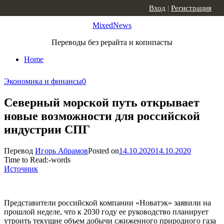
Skip to content
Вход
|
Регистрация
MixedNews
Переводы без рерайта и копипасты
Home
Экономика и финансы
0
Северный морской путь открывает
новые возможности для российской
индустрии СПГ
Перевод
Игорь Абрамов
Posted on
14.10.2020
14.10.2020
Time to Read:
-
words
Источник
Представители российской компании «Новатэк» заявили на
прошлой неделе, что к 2030 году ее руководство планирует
утроить текущие объем добычи сжиженного природного газа