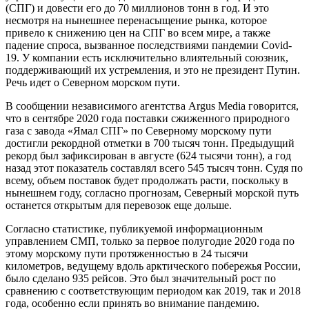
(СПГ) и довести его до 70 миллионов тонн в год. И это
несмотря на нынешнее перенасыщение рынка, которое
привело к снижению цен на СПГ во всем мире, а также
падение спроса, вызванное последствиями пандемии Covid-
19. У компании есть исключительно влиятельный союзник,
поддерживающий их устремления, и это не президент Путин.
Речь идет о Северном морском пути.
В сообщении независимого агентства Argus Media говорится,
что в сентябре 2020 года поставки сжиженного природного
газа с завода «Ямал СПГ» по Северному морскому пути
достигли рекордной отметки в 700 тысяч тонн. Предыдущий
рекорд был зафиксирован в августе (624 тысячи тонн), а год
назад этот показатель составлял всего 545 тысяч тонн. Судя по
всему, объем поставок будет продолжать расти, поскольку в
нынешнем году, согласно прогнозам, Северный морской путь
останется открытым для перевозок еще дольше.
Согласно статистике, публикуемой информационным
управлением СМП, только за первое полугодие 2020 года по
этому морскому пути протяженностью в 24 тысячи
километров, ведущему вдоль арктического побережья России,
было сделано 935 рейсов. Это был значительный рост по
сравнению с соответствующим периодом как 2019, так и 2018
года, особенно если принять во внимание пандемию.