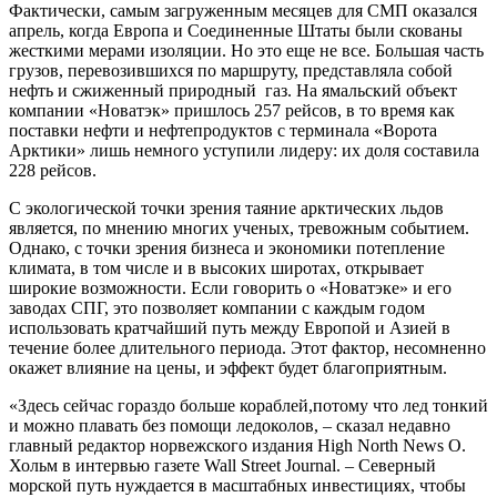
Фактически, самым загруженным месяцев для СМП оказался
апрель, когда Европа и Соединенные Штаты были скованы
жесткими мерами изоляции. Но это еще не все. Большая часть
грузов, перевозившихся по маршруту, представляла собой
нефть и сжиженный природный газ. На ямальский объект
компании «Новатэк» пришлось 257 рейсов, в то время как
поставки нефти и нефтепродуктов с терминала «Ворота
Арктики» лишь немного уступили лидеру: их доля составила
228 рейсов.
С экологической точки зрения таяние арктических льдов
является, по мнению многих ученых, тревожным событием.
Однако, с точки зрения бизнеса и экономики потепление
климата, в том числе и в высоких широтах, открывает
широкие возможности. Если говорить о «Новатэке» и его
заводах СПГ, это позволяет компании с каждым годом
использовать кратчайший путь между Европой и Азией в
течение более длительного периода. Этот фактор, несомненно
окажет влияние на цены, и эффект будет благоприятным.
«Здесь сейчас гораздо больше кораблей,потому что лед тонкий
и можно плавать без помощи ледоколов, – сказал недавно
главный редактор норвежского издания High North News О.
Хольм в интервью газете Wall Street Journal. – Северный
морской путь нуждается в масштабных инвестициях, чтобы