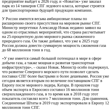
предприятие выйдет к 2026 году, и «Новатэк» уже заказал
парк из 14 танкеров СПГ ледового класса, которые строятся
для транспортировки будущей продукции компании.
У России имеются весьма амбициозные планы по
расширению своего присутствия на мировом рынке СПГ.
Министр энергетики Александр Новак недавно заявил на
одном из отраслевых мероприятий, что страна рассчитывает
на 25-процентную долю мирового рынка сжиженного
природного газа. Он также добавил, что уже к 2025 году
Россия должна довести суммарную мощность сжижения газа
до 68 миллионов тонн в год.
«У уже имеется самый большой потенциал в мире в сфере
добычи газа, а также мощная и развитая транспортная
инфраструктура», – сказал Новак. Министр особо подчеркнул,
что развитие Северного морского пути позволит сделать
поставки СПГ более быстрыми и более дешевыми. Россия уже
сегодня является вторым по величине поставщиком СПГ в
Европу после мирового лидера, Катара. В прошлом году
объем экспорта в Евросоюз составил 16 миллионов тонн
сверхохлажденного газа, в то время как в 2018 году этот
показатель составлял всего 7 миллионов тонн. Для сравнения,
Соединенные Штаты в 2019 году экспортировали в Европу 12
миллионов тонн СПГ.