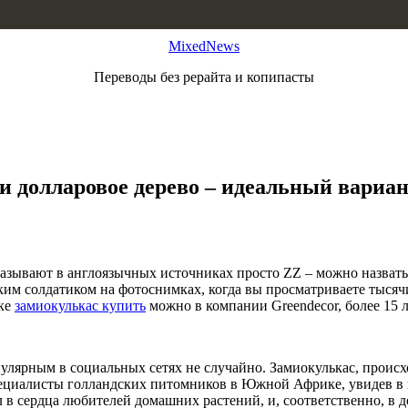
MixedNews
Переводы без рерайта и копипасты
и долларовое дерево – идеальный вариан
его называют в англоязычных источниках просто ZZ – можно назв
ким солдатиком на фотоснимках, когда вы просматриваете тысяч
нке
замиокулькас купить
можно в компании Greendecor, более 15 
 популярным в социальных сетях не случайно. Замиокулькас, про
пециалисты голландских питомников в Южной Африке, увидев в 
л в сердца любителей домашних растений, и, соответственно, в 