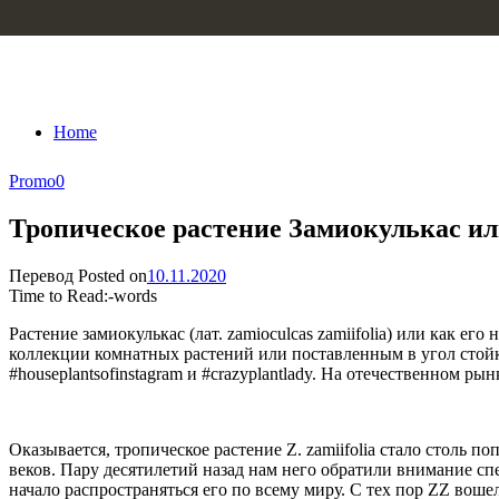
Skip to content
Home
Promo
0
Тропическое растение Замиокулькас ил
Перевод
Posted on
10.11.2020
Time to Read:
-
words
Растение замиокулькас (лат. zamioculcas zamiifolia) или как 
коллекции комнатных растений или поставленным в угол стой
#houseplantsofinstagram и #crazyplantlady. На отечественном ры
Оказывается, тропическое растение Z. zamiifolia стало столь
веков. Пару десятилетий назад нам него обратили внимание с
начало распространяться его по всему миру. С тех пор ZZ воше