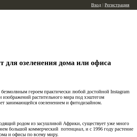
Вход
|
Регистрация
т для озеленения дома или офиса
ать безмолвным героем практически любой достойной Instagram
и изображений растительного мира под хэштегом
лет занимающейся озеленением и фитодизайном.
исходящий родом из засушливой Африки, существует уже много
нем большой коммерческий потенциал, и с 1996 году растение
дома и офисы по всему миру.