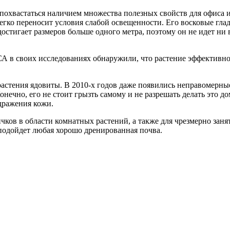
охвастаться наличием множества полезных свойств для офиса и
легко переносит условия слабой освещенности. Его восковые гла
достигает размеров больше одного метра, поэтому он не идет ни
СА в своих исследованиях обнаружили, что растение эффективно 
растения ядовиты. В 2010-х годов даже появились неправомерные
. Конечно, его не стоит грызть самому и не разрешать делать э
здражения кожи.
вичков в области комнатных растений, а также для чрезмерно з
 подойдет любая хорошо дренированная почва.