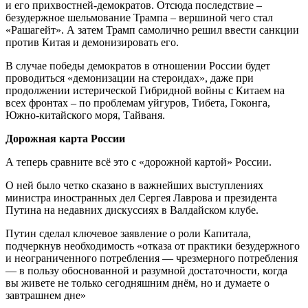
и его прихвостней-демократов. Отсюда последствие –
безудержное шельмование Трампа – вершиной чего стал
«Рашагейт». А затем Трамп самолично решил ввести санкции
против Китая и демонизировать его.
В случае победы демократов в отношении России будет
проводиться «демонизации на стероидах», даже при
продолжении истерической Гибридной войны с Китаем на
всех фронтах – по проблемам уйгуров, Тибета, Гоконга,
Южно-китайского моря, Тайваня.
Дорожная карта России
А теперь сравните всё это с «дорожной картой» России.
О ней было четко сказано в важнейших выступлениях
министра иностранных дел Сергея Лаврова и президента
Путина на недавних дискуссиях в Валдайском клубе.
Путин сделал ключевое заявление о роли Капитала,
подчеркнув необходимость «отказа от практики безудержного
и неограниченного потребления — чрезмерного потребления
— в пользу обоснованной и разумной достаточности, когда
вы живете не только сегодняшним днём, но и думаете о
завтрашнем дне»