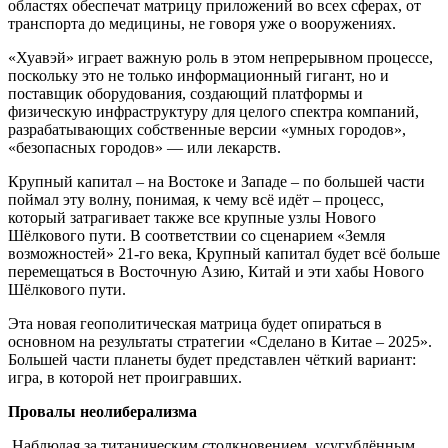
областях обеспечат матрицу приложений во всех сферах, от
транспорта до медицины, не говоря уже о вооружениях.
«Хуавэй» играет важную роль в этом непрерывном процессе,
поскольку это не только информационный гигант, но и
поставщик оборудования, создающий платформы и
физическую инфраструктуру для целого спектра компаний,
разрабатывающих собственные версии «умных городов»,
«безопасных городов» — или лекарств.
Крупный капитал – на Востоке и Западе – по большей части
поймал эту волну, понимая, к чему всё идёт – процесс,
который затрагивает также все крупные узлы Нового
Шёлкового пути. В соответствии со сценарием «Земля
возможностей» 21-го века, Крупный капитал будет всё больше
перемещаться в Восточную Азию, Китай и эти хабы Нового
Шёлкового пути.
Эта новая геополитическая матрица будет опираться в
основном на результаты стратегии «Сделано в Китае – 2025».
Большей части планеты будет представлен чёткий вариант:
игра, в которой нет проигравших.
Провалы неолиберализма
Наблюдая за титаническим столкновением, усугублённым