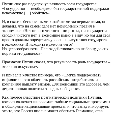
Путин еще раз подчеркнул важность роли государства:
«Государство — необходимо, без государственной поддержки
невозможно […] обойтись».
И, в связи с бесконечными китайскими экспериментами, он
добавил, что на самом деле нет незыблемых правил в
экономике: «Нет ничего чистого – ни рынка, ни государства
сегодня чистого нет, в экономике имею в виду, но мы для себя
просто должны определить уровень присутствия государства
в экономике. И исходить нужно из чего?
Из целесообразности. Нельзя действовать по шаблону, до сих
пор нам это удавалось».
Прагматик Путин сказал, что регулировать роль государства –
это «вид искусства».
И привёл в качестве примера, что «Слегка поддерживать
инфляцию – это облегчать российским потребителям и
компаниям выплату займов. Для экономики это здоровее, чем
дефляционная политика западных обществ».
Как прямое следствие прагматической политики Путина,
которая включает широкомасштабные социальные программы
и обширные национальные проекты, и что Запад игнорирует,
это то, что Россия вполне может обогнать Германию, став