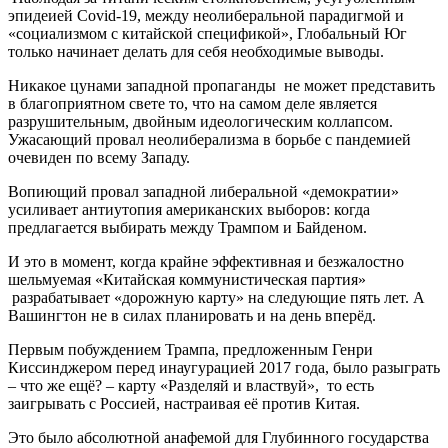
эпидеией Covid-19, между неолиберальной парадигмой и
«социализмом с китайской спецификой», Глобальный Юг
только начинает делать для себя необходимые выводы.
Никакое цунами западной пропаганды не может представить
в благоприятном свете то, что на самом деле является
разрушительным, двойным идеологическим коллапсом.
Ужасающий провал неолиберализма в борьбе с пандемией
очевиден по всему Западу.
Вопиющий провал западной либеральной «демократии»
усиливает антиутопия американских выборов: когда
предлагается выбирать между Трампом и Байденом.
И это в момент, когда крайне эффективная и безжалостно
шельмуемая «Китайская коммунистическая партия»
разрабатывает «дорожную карту» на следующие пять лет. А
Вашингтон не в силах планировать и на день вперёд.
Первым побуждением Трампа, предложенным Генри
Киссинджером перед инаугурацией 2017 года, было разыграть
– что же ещё? – карту «Разделяй и властвуй», то есть
заигрывать с Россией, настраивая её против Китая.
Это было абсолютной анафемой для Глубинного государства