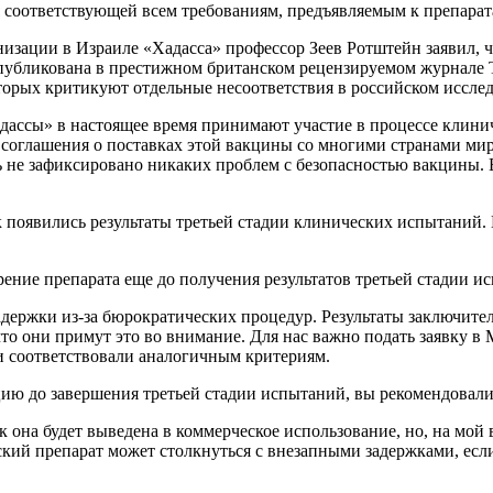
я соответствующей всем требованиям, предъявляемым к препарат
зации в Израиле «Хадасса» профессор Зеев Ротштейн заявил, ч
убликована в престижном британском рецензируемом журнале Th
торых критикуют отдельные несоответствия в российском иссле
дассы» в настоящее время принимают участие в процессе клини
 соглашения о поставках этой вакцины со многими странами мира
 не зафиксировано никаких проблем с безопасностью вакцины. 
к появились результаты третьей стадии клинических испытаний
ение препарата еще до получения результатов третьей стадии и
адержки из-за бюрократических процедур. Результаты заключите
о они примут это во внимание. Для нас важно подать заявку в 
ни соответствовали аналогичным критериям.
ю до завершения третьей стадии испытаний, вы рекомендовали
к она будет выведена в коммерческое использование, но, на мой 
ский препарат может столкнуться с внезапными задержками, если 