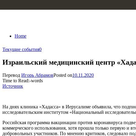
Skip to content
Home
Текущие события
0
Израильский медицинский центр «Хадас
Перевод
Игорь Абрамов
Posted on
10.11.2020
Time to Read:
-
words
Источник
На днях клиника «Хадасса» в Иерусалиме объявила, что подпи
исследовательским институтом «Национальный исследовательс
Российская программа вакцинации против коронавируса подвер
коммерческого использования, хотя прошла только первую и в
добровольных участников. По мнению критиков, следовало под