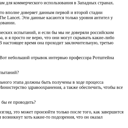
ам для коммерческого использования в Западных странах.
то вполне доверяет данным первой и второй стадии
e Lancet. Эти данные касаются только уровня антител у
довании.
ческих испытаний, и если бы мы не доверяли российским
, и я просто не верю, что они могут скрывать какие-либо
В настоящее время она проходит заключительную, третью
. Вот небольшой отрывок интервью профессора Ротштейна
спытаний?
льного этапа должны быть получены в ходе процесса
Министерство здравоохранения, а также обеспечить, чтобы все
 бы ее проводить?
взгляд, это может произойти только после того, как завершится
возникнут хоть какие-то подозрения, что он оказал