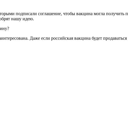
орыми подписали соглашение, чтобы вакцина могла получить по
добрят нашу идею.
цину?
заинтересована. Даже если российская вакцина будет продаватьс