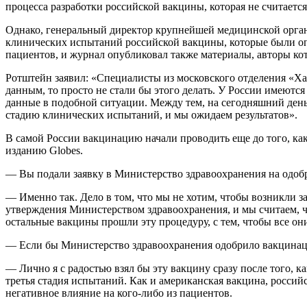
процесса разработки российской вакцины, которая не считаетс
Однако, генеральный директор крупнейшей медицинской органи
клинических испытаний российской вакцины, которые были оп
пациентов, и журнал опубликовал также материалы, авторы ко
Ротштейн заявил: «Специалисты из московского отделения «Ха
данным, то просто не стали бы этого делать. У России имеются
данные в подобной ситуации. Между тем, на сегодняшний день
стадию клинических испытаний, и мы ожидаем результатов».
В самой России вакцинацию начали проводить еще до того, ка
изданию Globes.
— Вы подали заявку в Министерство здравоохранения на одобр
— Именно так. Дело в том, что мы не хотим, чтобы возникли з
утверждения Министерством здравоохранения, и мы считаем, чт
остальные вакцины прошли эту процедуру, с тем, чтобы все о
— Если бы Министерство здравоохранения одобрило вакцинаци
— Лично я с радостью взял бы эту вакцину сразу после того, ка
третья стадия испытаний. Как и американская вакцина, россий
негативное влияние на кого-либо из пациентов.