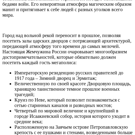
бедами войн. Его невероятная атмосфера магическим образом
манит и притягивает к себе людей с разных уголков всего
мира.
Город над вольной рекой переносит в прошлое, позволяя
посетить залы царских дворцов с потрясающей архитектурой,
передающей атмосферу того времени до самых мелочей.
Настоящая Жемчужина России очаровывает многообразием
достопримечательностей, которые обязательно должен
посетить каждый гость мегаполиса:
Императорскую резиденцию русских правителей до
1917 года – Зимний дворец и Эрмитаж;
Величественную по своей красоте Дворцовую площадь,
хранящую таинственное темное прошлое военных
трагедий;
Круиз по Неве, который позволит познакомиться с
сетью старинных каналов и разводных мостов;
Четвертый по мировой величине и крупнейший в
городе Исаакиевский собор, история которого уходит в
средние века;
Расположенную на Заячьем острове Петропавловскую
крепость с ее пушками и стенами, возведенными больше