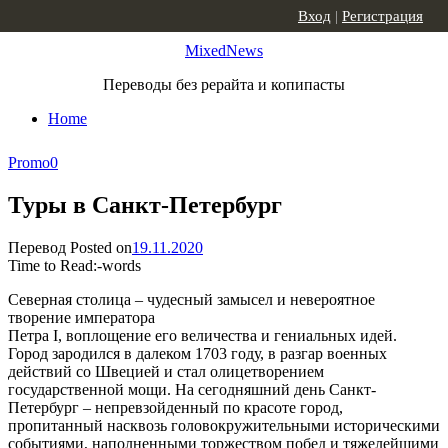
Skip to content
Вход
|
Регистрация
MixedNews
Переводы без рерайта и копипасты
Home
Promo
0
Туры в Санкт-Петербург
Перевод
Posted on
19.11.2020
Time to Read:
-
words
Северная столица – чудесный замысел и невероятное
творение императора
Петра I, воплощение его величества и гениальных идей.
Город зародился в далеком 1703 году, в разгар военных
действий со Швецией и стал олицетворением
государственной мощи. На сегодняшний день Санкт-
Петербург – непревзойденный по красоте город,
пропитанный насквозь головокружительными историческими
событиями, наполненными торжеством побед и тяжелейшими