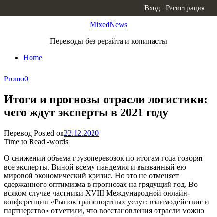
Skip to content
Вход
|
Регистрация
MixedNews
Переводы без рерайта и копипасты
Home
Promo
0
Итоги и прогнозы отрасли логистики:
чего ждут эксперты в 2021 году
Перевод
Posted on
22.12.2020
Time to Read:
-
words
О снижении объема грузоперевозок по итогам года говорят
все эксперты. Виной всему пандемия и вызванный ею
мировой экономический кризис. Но это не отменяет
сдержанного оптимизма в прогнозах на грядущий год. Во
всяком случае частники XVIII Международной онлайн-
конференции «Рынок транспортных услуг: взаимодействие и
партнерство» отметили, что восстановления отрасли можно