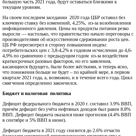
большую часть 2021 года, будут оставаться близкими к
текущим уровням.
На своем последнем заседании 2020 года ЦБР оставил без
ключевую ставку без изменений, 4,25%, из-за возобновления
инфляционного давления. Цены на продукты питания резко
выросли — настолько, что правительство начало переговоры с
производителями об искусственном сдерживании роста цен.
ЦБ РФ пересмотрел в сторону повышения индекс
потребительских цен с 3,8-4,2% в годовом исчислении до 4,6-
4,9% по сравнению с предыдущим годом из-за воздействия
краткосрочных разовых факторов, но его заявления,
касающиеся будущего, были более жёсткими, и теперь ясно,
что понижения больше не будет – по крайней мере, в первом
квартале 2021 года, а, возможно, и в течение всего года. Цикл
смягчения определенно закончился.
Бюджет и налоговая политика
Дефицит федерального бюджета в 2020 г. составил 3.9% ВВП,
причём дефицит без учёта нефтяных доходов был равен 8.8%
ВВП. Дефицит бюджета оказался ниже прогнозов (4.4% ВВП
в сентябре и 5% ВВП в июне).
Дефицит бюджета в 2021 году снизится до 2.6% отчасти
благодаря неизменной приверженности правительства к