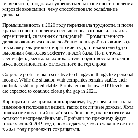
и, вероятно, продолжат укрепляться на фоне восстановления
мировой экономики, чему способствовало ослабление
доллара.
Промышленность в 2020 году переживала трудности, и после
краткого восстановления осенью снова затормозилась из-за
ограничений, связанных с пандемией. Промышленность
должна оживиться снова особенно во второй половине года,
поскольку вакцины сотворят своё чудо, и показатели будут
высокими благодаря эффекту низкой базы. Но и с точки
зрения фундаментальных показателей будет восстановление –
из-за восстановления отложенного на год спроса.
Corporate profits remain sensitive to changes in things like personal
income. While the situation with companies remains stable, their
outlook is still unpredictable. Profits remain below 2019 levels but
are expected to continue closing the gap in 2021.
Корпоративные прибыли по-прежнему будут реагировать на
изменения положения вещей, таких как личные доходы. Хотя
положение компаний остаётся стабильным, их перспективы
остаются неопределёнными. Прибыли по-прежнему будут
ниже уровней 2019 года, но ожидается, что отставание от них
в 2021 году продолжит сокращаться.