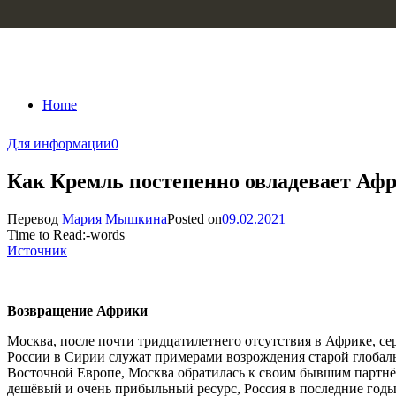
Skip to content
Home
Для информации
0
Как Кремль постепенно овладевает Аф
Перевод
Мария Мышкина
Posted on
09.02.2021
Time to Read:
-
words
Источник
Возвращение Африки
Москва, после почти тридцатилетнего отсутствия в Африке, се
России в Сирии служат примерами возрождения старой глобал
Восточной Европе, Москва обратилась к своим бывшим партнё
дешёвый и очень прибыльный ресурс, Россия в последние год