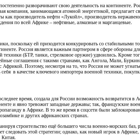
остепенно разворачивают свою деятельность на континенте. Рос
ая компания, занимающаяся атомной энергетикой, предлагает св
ты как производитель нефти «Лукойл», производитель нержавею
дения по всей Африке – нефтяные, алмазные и марганцевые.
ики, поскольку ей приходится конкурировать со стабильными 
иненте. Россия является важным партнером в сфере обороны для
 техники (БТР, танки, стрелковое оружие) удвоились. Кроме тог
жейные соглашения с такими странами, как Ангола, Мали, Бурки
с Африкой. Поэтому, несмотря на то, что Россия не может угнат
 себя в качестве ключевого импортера военной техники, покупк
еднее время, создала для России возможность возвратится в А
ненте и явно тревожит западные державы; так, французские во
опаганду в Африке. В то же время в соцсети были заблокирова
озамбике и других африканских странах.
планируя строительство ещё большего числа военно-морских баз
ет следовать этой стратегии; однако, как новый игрок в Африке
 Китая.