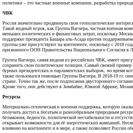
политики – это частные военные компании, разработка приро
ЧВК
Россия значительно продвинула свои геополитические интерес
Такой видный игрок, как Группа Вагнера, частная военная ко
меньших политических и финансовых затрат, поскольку Москва 
поддержке президента Башара аль-Асада против поддерживае
группы уже присутствуют на континенте, поскольку с 2018 го
признанного ООН Правительства Национального Согласия в 
Группа Вагнера, самая видная из российских ЧВК, имеет прис
сохранить свои политические позиции. Самый свежий пример –
бурных президентских и парламентских выборов, во время кото
также пользовался помощью Группы Вагнера. В 2018-19 гг. он
стране. Точно так же, после подписания двустороннего согла
Кроме того, они действуют в Зимбабве, Южной Африке, Мозам
Ресурсы
Материально-техническая и военная поддержка, которую оказы
получать доступ к богатым и разнообразным природным ресур
беззакония, бедности, политической нестабильности и отсутст
открывает возможности для её энергетических компаний. Несмо
влиянию на континенте и в мире, а также позволяют России о