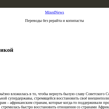
MixedNews
Переводы без рерайта и копипасты
рикой
рьёзно вложилась в то, чтобы вернуть былую славу Советского С
ьной супердержавы, стремящейся восстановить своё внешнеполи
рам – африканским странам, которые когда-то поддерживали пр
ы стремилась быстро восстановить отношения со странами Афр