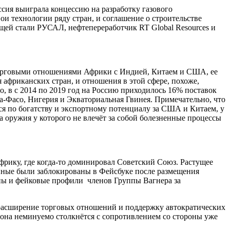
сия выиграла концессию на разработку газового
ои технологии ряду стран, и соглашение о строительстве
щей стали РУСАЛ, нефтепереработчик RT Global Resources и
торговыми отношениями Африки с Индией, Китаем и США, ее
 африканских стран, и отношения в этой сфере, похоже,
о, в с 2014 по 2019 год на Россию приходилось 16% поставок
на-Фасо, Нигерия и Экваториальная Гвинея. Примечательно, что
ься по богатству и экспортному потенциалу за США и Китаем, у
а оружия у которого не влечёт за собой болезненные процессы
фрику, где когда-то доминировал Советский Союз. Растущее
енные были заблокированы в Фейсбуке после размещения
ны и фейковые профили членов Группы Вагнера за
, расширение торговых отношений и поддержку автократических
, она неминуемо столкнётся с сопротивлением со стороны уже