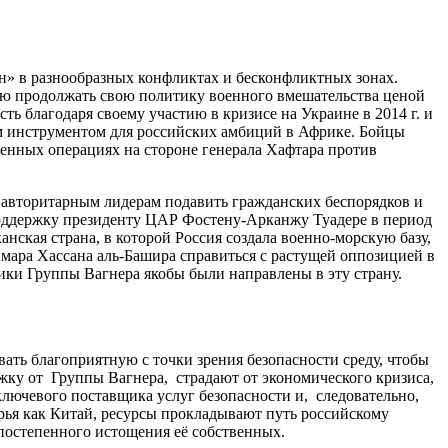
н» в разнообразных конфликтах и бесконфликтных зонах.
млю продолжать свою политику военного вмешательства ценой
ь благодаря своему участию в кризисе на Украине в 2014 г. и
м инструментом для российских амбиций в Африке. Бойцы
оенных операциях на стороне генерала Хафтара против
м авторитарным лидерам подавить гражданских беспорядков и
поддержку президенту ЦАР Фостену-Арканжу Туадере в период
нская страна, в которой Россия создала военно-морскую базу,
мара Хассана аль-Башира справиться с растущей оппозицией в
ики Группы Вагнера якобы были направлены в эту страну.
ать благоприятную с точки зрения безопасности среду, чтобы
жку от Группы Вагнера, страдают от экономического кризиса,
ключевого поставщика услуг безопасности и, следовательно,
ырья как Китай, ресурсы прокладывают путь российскому
 постепенного истощения её собственных.