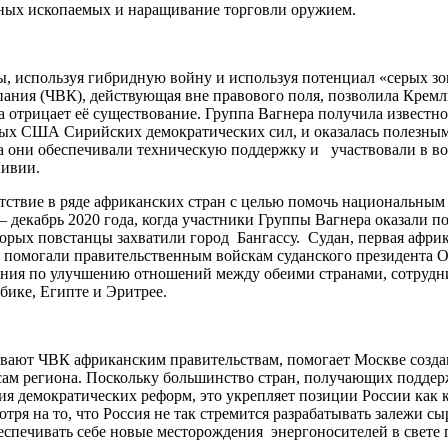
дных ископаемых и наращивание торговли оружием.
ы, используя гибридную войну и используя потенциал «серых зо
мпания (ЧВК), действующая вне правового поля, позволила Кре
отрицает её существование. Группа Вагнера получила известност
мых США Сирийских демократических сил, и оказалась полезны
да они обеспечивали техническую поддержку и участвовали в в
Ливии.
утствие в ряде африканских стран с целью помочь национальны
 декабрь 2020 года, когда участники Группы Вагнера оказали 
рых повстанцы захватили город Бангассу. Судан, первая африка
и помогали правительственным войскам суданского президента О
шения по улучшению отношений между обеими странами, сотрудн
бике, Египте и Эритрее.
вают ЧВК африканским правительствам, помогает Москве создав
сам региона. Поскольку большинство стран, получающих поддер
вия демократических реформ, это укрепляет позиции России как 
тря на то, что Россия не так стремится разрабатывать залежи с
беспечивать себе новые месторождения энергоносителей в свете