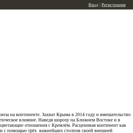
Вход
|
Регистрация
оюза на континенте. Захват Крыма в 2014 году и вмешательство
тическое влияние. Наведя шороху на Ближнем Востоке и в
оцветающие отношения с Кремлём. Расценивая континент как
ики с помощью трёх важнейших столпов своей внешней