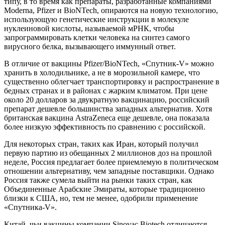
типу, в то время как препараты, разработанные компаниями
Moderna, Pfizer и BioNTech, опираются на новую технологию,
использующую генетические инструкции в молекуле
нуклеиновой кислоты, называемой мРНК, чтобы
запрограммировать клетки человека на синтез самого
вирусного белка, вызывающего иммунный ответ.
В отличие от вакцины Pfizer/BioNTech, «Спутник-V» можно
хранить в холодильнике, а не в морозильной камере, что
существенно облегчает транспортировку и распространение в
бедных странах и в районах с жарким климатом. При цене
около 20 долларов за двукратную вакцинацию, российский
препарат дешевле большинства западных альтернатив. Хотя
британская вакцина AstraZeneca еще дешевле, она показала
более низкую эффективность по сравнению с российской.
Для некоторых стран, таких как Иран, который получил
первую партию из обещанных 2 миллионов доз на прошлой
неделе, Россия предлагает более приемлемую в политическом
отношении альтернативу, чем западные поставщики. Однако
Россия также сумела выйти на рынки таких стран, как
Объединенные Арабские Эмираты, которые традиционно
близки к США, но, тем не менее, одобрили применение
«Спутника-V».
Китай, чьи вакцины компании Sinovac Biotech отличаются