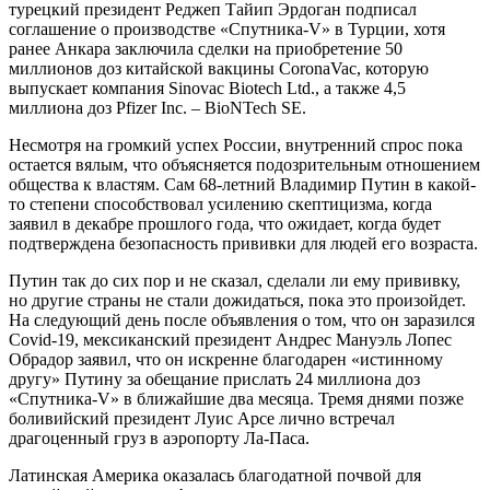
турецкий президент Реджеп Тайип Эрдоган подписал
соглашение о производстве «Спутника-V» в Турции, хотя
ранее Анкара заключила сделки на приобретение 50
миллионов доз китайской вакцины CoronaVac, которую
выпускает компания Sinovac Biotech Ltd., а также 4,5
миллиона доз Pfizer Inc. – BioNTech SE.
Несмотря на громкий успех России, внутренний спрос пока
остается вялым, что объясняется подозрительным отношением
общества к властям. Сам 68-летний Владимир Путин в какой-
то степени способствовал усилению скептицизма, когда
заявил в декабре прошлого года, что ожидает, когда будет
подтверждена безопасность прививки для людей его возраста.
Путин так до сих пор и не сказал, сделали ли ему прививку,
но другие страны не стали дожидаться, пока это произойдет.
На следующий день после объявления о том, что он заразился
Covid-19, мексиканский президент Андрес Мануэль Лопес
Обрадор заявил, что он искренне благодарен «истинному
другу» Путину за обещание прислать 24 миллиона доз
«Спутника-V» в ближайшие два месяца. Тремя днями позже
боливийский президент Луис Арсе лично встречал
драгоценный груз в аэропорту Ла-Паса.
Латинская Америка оказалась благодатной почвой для