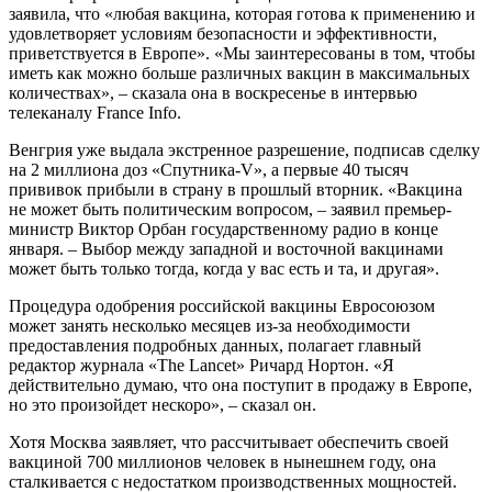
заявила, что «любая вакцина, которая готова к применению и
удовлетворяет условиям безопасности и эффективности,
приветствуется в Европе». «Мы заинтересованы в том, чтобы
иметь как можно больше различных вакцин в максимальных
количествах», – сказала она в воскресенье в интервью
телеканалу France Info.
Венгрия уже выдала экстренное разрешение, подписав сделку
на 2 миллиона доз «Спутника-V», а первые 40 тысяч
прививок прибыли в страну в прошлый вторник. «Вакцина
не может быть политическим вопросом, – заявил премьер-
министр Виктор Орбан государственному радио в конце
января. – Выбор между западной и восточной вакцинами
может быть только тогда, когда у вас есть и та, и другая».
Процедура одобрения российской вакцины Евросоюзом
может занять несколько месяцев из-за необходимости
предоставления подробных данных, полагает главный
редактор журнала «The Lancet» Ричард Нортон. «Я
действительно думаю, что она поступит в продажу в Европе,
но это произойдет нескоро», – сказал он.
Хотя Москва заявляет, что рассчитывает обеспечить своей
вакциной 700 миллионов человек в нынешнем году, она
сталкивается с недостатком производственных мощностей.