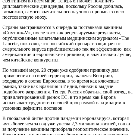
скептицизм во всем мире. Теперь он может пожинать
дипломатические дивиденды, поскольку Россия добилась,
возможно, самого значительного научного прорыва за всю
постсоветскую эпоху.
Страны выстраиваются в очередь за поставками вакцины
«Спутник-V», после того как рецензируемые результаты,
опубликованные влиятельным медицинским журналом «The
Lancet», показали, что российский препарат защищает от
смертельного вируса приблизительно так же эффективно, как
американские и европейские прививки, и значительно лучше,
чем китайские конкуренты.
По меньшей мере, 20 стран уже одобрили прививку для
применения на своей территории, включая Венгрию,
входящую в состав Евросоюза, в то время как ключевые
рынки, такие как Бразилия и Индия, близки к выдаче
подобного разрешения. Теперь Россия обратила свой взгляд на
привилегированный рынок ЕС, в то время как Европа
испытывает трудности со своей программой вакцинации в
условиях дефицита поставок.
В глобальной битве против пандемии коронавируса, которая
чуть более чем за год уже унесла 2,3 миллиона жизней, гонка
за получение вакцины приобрела геополитическое значение.
Дело в том, что правительства большинства стран стремятся