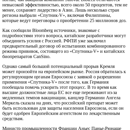
невысокой эффективностью, всего около 50 процентов, тем не
менее, сохраняет лидерство в Азии. Лишь несколько стран
региона выбрали «Спутник-V», включая Филиппины,
которые ведут переговоры о приобретении 25 миллионов доз.
Как сообщили Bloomberg источники, знакомые с
подробностями этого вопроса, китайские разработчики могут
объединить усилия с Россией. РФПИ уже заключил
предварительный договор об испытаниях комбинированного
режима прививок, состоящего из «Спутника-V» и китайских
биопрепаратов CanSino.
Однако самый большой потенциальный прорыв Кремля
может произойти на европейском рынке. Россия обратилась к
регулирующим органам Евросоюза с заявкой о разрешении
применения «Спутника-V» после того, как Германия
пообещала помочь ускорить этот процесс. В то время как
высшие должностные лица ЕС все еще переживают из-за
медленных темпов вакцинации, канцлер Германии Ангела
Меркель сказала на днях, что российский препарат может
быть использован для защиты населения Евросоюза, если он
будет одобрен Европейским агентством по лекарственным
средствам.
Министр промышленности Франции Аньес Панье-Рюнаше