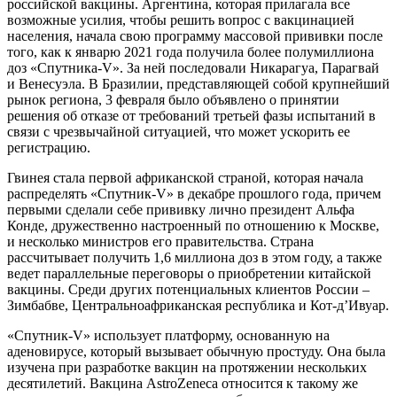
российской вакцины. Аргентина, которая прилагала все
возможные усилия, чтобы решить вопрос с вакцинацией
населения, начала свою программу массовой прививки после
того, как к январю 2021 года получила более полумиллиона
доз «Спутника-V». За ней последовали Никарагуа, Парагвай
и Венесуэла. В Бразилии, представляющей собой крупнейший
рынок региона, 3 февраля было объявлено о принятии
решения об отказе от требований третьей фазы испытаний в
связи с чрезвычайной ситуацией, что может ускорить ее
регистрацию.
Гвинея стала первой африканской страной, которая начала
распределять «Спутник-V» в декабре прошлого года, причем
первыми сделали себе прививку лично президент Альфа
Конде, дружественно настроенный по отношению к Москве,
и несколько министров его правительства. Страна
рассчитывает получить 1,6 миллиона доз в этом году, а также
ведет параллельные переговоры о приобретении китайской
вакцины. Среди других потенциальных клиентов России –
Зимбабве, Центральноафриканская республика и Кот-д’Ивуар.
«Спутник-V» использует платформу, основанную на
аденовирусе, который вызывает обычную простуду. Она была
изучена при разработке вакцин на протяжении нескольких
десятилетий. Вакцина AstroZeneca относится к такому же