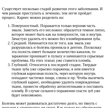
Существует несколько стадий развития этого заболевания. И
чем раньше приступить к лечению, тем легче пройдет
процесс. Кариес можно разделить на:
Поверхностный. Поражается только верхняя часть
эмали. Заметить его несложно: образуется темное пятно,
которое может быть как на поверхности, так и внутри.
Зачастую удалить его можно без пломбирования зуба.
Средний. Начинается после того, как эмаль уже
разрушилась и болезнь проникла в дентин. Поскольку
эта полость имеет большое количество каналов, то
заражение проникает в пульпу и начинаются серьезные
проблемы. На этих этапах уже ставится пломба.
Глубокий. Относится к последней стадии. Твердые
ткани зуба уже серьезно поражены, в нем имеется
глубокая кариозная полость, через которую внутрь
попадают частички пищи, слюна и пр. Чтобы вылечить
глубокий кариес, необходимо удалить поврежденные
ткани, провести обработку антисептиками и поставить
пломбу. В случае сильного поражения спасти зуб уже
будет невозможно.
Болезнь может развиваться достаточно долго, но тянуть с
походом к стоматологу не стоит. Как только вы обнаружите,