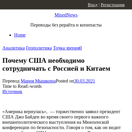
Skip to content
Вход
|
Регистрация
MixedNews
Переводы без рерайта и копипасты
Home
Аналитика
Геополитика
Точка зрения
0
Почему США необходимо
сотрудничать с Россией и Китаем
Перевод
Мария Мышкина
Posted on
30.03.2021
Time to Read:
-
words
Источник
«Америка вернулась», — торжественно заявил президент
США Джо Байден во время своего первого важного
внешнеполитического выступления на Мюнхенской
конференции по безопасности. Говоря о том, как он видит