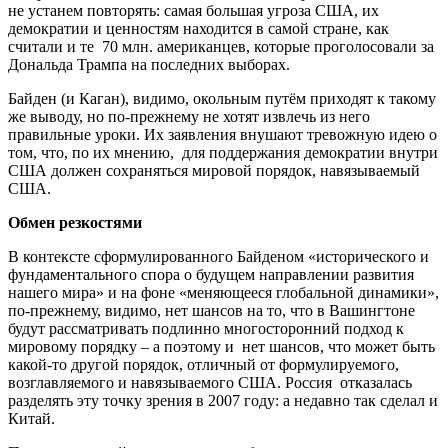
не устанем повторять: самая большая угроза США, их
демократии и ценностям находится в самой стране, как
считали и те 70 млн. американцев, которые проголосовали за
Дональда Трампа на последних выборах.
Байден (и Каган), видимо, окольным путём приходят к такому
же выводу, но по-прежнему не хотят извлечь из него
правильные уроки. Их заявления внушают тревожную идею о
том, что, по их мнению, для поддержания демократии внутри
США должен сохраняться мировой порядок, навязываемый
США.
Обмен резкостями
В контексте сформулированного Байденом «исторического и
фундаментального спора о будущем направлении развития
нашего мира» и на фоне «меняющееся глобальной динамики»,
по-прежнему, видимо, нет шансов на то, что в Вашингтоне
будут рассматривать подлинно многосторонний подход к
мировому порядку – а поэтому и нет шансов, что может быть
какой-то другой порядок, отличный от формулируемого,
возглавляемого и навязываемого США. Россия отказалась
разделять эту точку зрения в 2007 году: а недавно так сделал и
Китай.