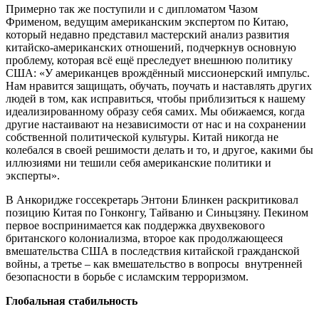
Примерно так же поступили и с дипломатом Чазом
Фрименом, ведущим американским экспертом по Китаю,
который недавно представил мастерский анализ развития
китайско-американских отношений, подчеркнув основную
проблему, которая всё ещё преследует внешнюю политику
США: «У американцев врождённый миссионерский импульс.
Нам нравится защищать, обучать, поучать и наставлять других
людей в том, как исправиться, чтобы приблизиться к нашему
идеализированному образу себя самих. Мы обижаемся, когда
другие настаивают на независимости от нас и на сохранении
собственной политической культуры. Китай никогда не
колебался в своей решимости делать и то, и другое, какими бы
иллюзиями ни тешили себя американские политики и
эксперты».
В Анкоридже госсекретарь Энтони Блинкен раскритиковал
позицию Китая по Гонконгу, Тайваню и Синьцзяну. Пекином
первое воспринимается как поддержка двухвекового
британского колониализма, второе как продолжающееся
вмешательства США в последствия китайской гражданской
войны, а третье – как вмешательство в вопросы внутренней
безопасности в борьбе с исламским терроризмом.
Глобальная стабильность