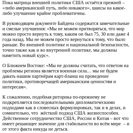
Пока матрица внешней политики США остаётся прежней –
«либо американский путь, либо никакого», шансы на какое-
либо улучшение крайне проблематичны.
В руководящем документе Байдена содержатся замечательные
и смелые улучшения: «Мы не можем притворяться, что мир
можно просто вернуть к тому, каким он был 75, 30 или даже 4
года назад. Мы не можем просто вернуться к тому, что было
раньше. Во внешней политике и национальной безопасности,
точно также как и во внутренней политике, мы должны
наметить новый курс».
О Ближнем Востоке: «Мы не должны считать, что ответом на
проблемы региона является военная сила… мы не будем
давать нашим партнёрам карт-бланш на проведение
политики, противоречащей американским ценностям и
интересам».
К сожалению, подобная риторика по-прежнему не
подкрепляется последовательными дипломатическими
подходами как в словесных формулировках, так и в делах, и
сомнительно, что жёсткий подход США жизнеспособен.
Действенное сотрудничество США, России и Китая – вот что
имеет решающее значение для стабильности во всём мире – и
от этого факта никуда не деться.