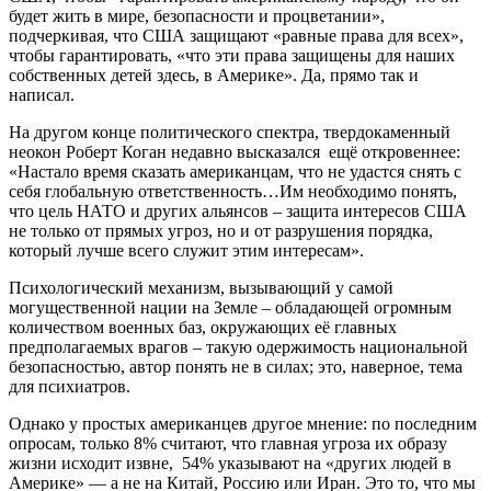
будет жить в мире, безопасности и процветании»,
подчеркивая, что США защищают «равные права для всех»,
чтобы гарантировать, «что эти права защищены для наших
собственных детей здесь, в Америке». Да, прямо так и
написал.
На другом конце политического спектра, твердокаменный
неокон Роберт Коган недавно высказался ещё откровеннее:
«Настало время сказать американцам, что не удастся снять с
себя глобальную ответственность…Им необходимо понять,
что цель НАТО и других альянсов – защита интересов США
не только от прямых угроз, но и от разрушения порядка,
который лучше всего служит этим интересам».
Психологический механизм, вызывающий у самой
могущественной нации на Земле – обладающей огромным
количеством военных баз, окружающих её главных
предполагаемых врагов – такую одержимость национальной
безопасностью, автор понять не в силах; это, наверное, тема
для психиатров.
Однако у простых американцев другое мнение: по последним
опросам, только 8% считают, что главная угроза их образу
жизни исходит извне, 54% указывают на «других людей в
Америке» — а не на Китай, Россию или Иран. Это то, что мы