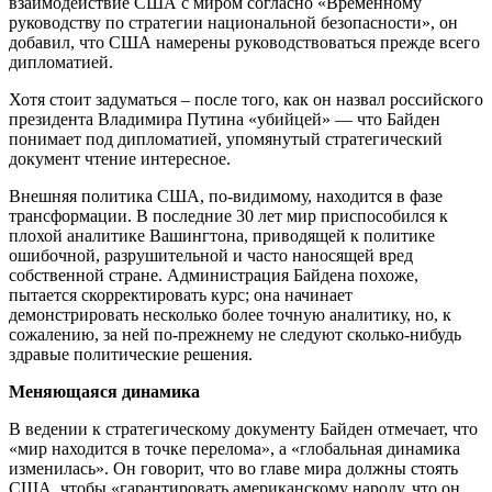
взаимодействие США с миром согласно «Временному
руководству по стратегии национальной безопасности», он
добавил, что США намерены руководствоваться прежде всего
дипломатией.
Хотя стоит задуматься – после того, как он назвал российского
президента Владимира Путина «убийцей» — что Байден
понимает под дипломатией, упомянутый стратегический
документ чтение интересное.
Внешняя политика США, по-видимому, находится в фазе
трансформации. В последние 30 лет мир приспособился к
плохой аналитике Вашингтона, приводящей к политике
ошибочной, разрушительной и часто наносящей вред
собственной стране. Администрация Байдена похоже,
пытается скорректировать курс; она начинает
демонстрировать несколько более точную аналитику, но, к
сожалению, за ней по-прежнему не следуют сколько-нибудь
здравые политические решения.
Меняющаяся динамика
В ведении к стратегическому документу Байден отмечает, что
«мир находится в точке перелома», а «глобальная динамика
изменилась». Он говорит, что во главе мира должны стоять
США, чтобы «гарантировать американскому народу, что он