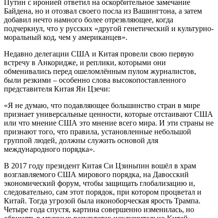
Путин с иронией ответил на оскорбительное замечание
Байдена, но и отозвал своего посла из Вашингтона, а затем
добавил нечто намного более отрезвляющее, когда
подчеркнул, что у русских «другой генетический и культурно-
моральный код, чем у американцев».
Недавно делегации США и Китая провели свою первую
встречу в Анкоридже, и реплики, которыми они
обменивались перед ошеломлённым пулом журналистов,
были резкими – особенно слова высокопоставленного
представителя Китая Ян Цзечи:
«Я не думаю, что подавляющее большинство стран в мире
признает универсальные ценности, которые отстаивают США
или что мнение США это мнение всего мира. И эти страны не
признают того, что правила, установленные небольшой
группой людей, должны служить основой для
международного порядка».
В 2017 году президент Китая Си Цзиньпин вошёл в храм
возглавляемого США мирового порядка, на Давосский
экономический форум, чтобы защищать глобализацию и,
следовательно, сам этот порядок, при котором процветал и
Китай. Тогда угрозой была иконоборческая ярость Трампа.
Четыре года спустя, картина совершенно изменилась, но