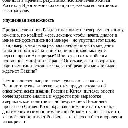
обвинять в мрачных результатах исключительно Китай,
Россию и Иран можно только при серьёзном когнитивном
расстройстве.
Упущенная возможность
Придя на свой пост, Байден имел шанс перевернуть страницу,
изменив, по крайней мере, лексику, чтобы начать диалог в
менее конфронтационной манере – но упустил этот шанс.
Например, в чём была реальная необходимость введения
санкций против 24 китайских чиновников накануне
переговоров в Анкоридже? Или в угрозах китайским
поставщикам нефти из Ирана? Опять же, если говорить о
«дипломатии прежде всего», какой реакции можно было
ждать от Пекина?
Немногочисленные, но весьма уважаемые голоса в
Вашингтоне ещё за несколько лет предупреждали об
опасности демонизации России и Китая, пытаясь внести
более здравого анализа и мудрости при выработке
американской политики – но безуспешно. Покойный
профессор Стивен Коэн обращал внимание на то, что для
достижения взаимопонимания необходимо учитывать и то,
как всё воспринимает Россия, — и за это он был опорочен и
изолирован.