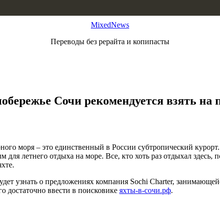
MixedNews
Переводы без рерайта и копипасты
обережье Сочи рекомендуется взять на п
ого моря – это единственный в России субтропический курорт.
ля летнего отдыха на море. Все, кто хоть раз отдыхал здесь, 
хте.
 будет узнать о предложениях компания Sochi Charter, занимающ
ого достаточно ввести в поисковике
яхты-в-сочи.рф
.