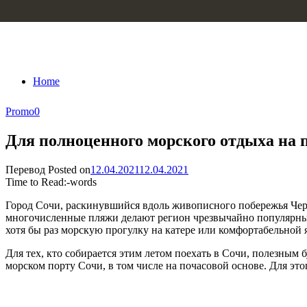
Skip to content
Home
Promo
0
Для полноценного морского отдыха на п
Перевод
Posted on
12.04.2021
12.04.2021
Time to Read:
-
words
Город Сочи, раскинувшийся вдоль живописного побережья Черн
многочисленные пляжи делают регион чрезвычайно популярным д
хотя бы раз морскую прогулку на катере или комфортабельной я
Для тех, кто собирается этим летом поехать в Сочи, полезным
морском порту Сочи, в том числе на почасовой основе. Для эт