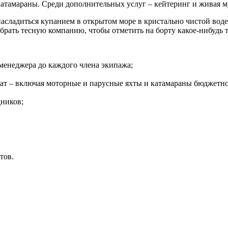
катамараны. Среди дополнительных услуг – кейтеринг и живая м
асладиться купанием в открытом море в кристально чистой вод
обрать тесную компанию, чтобы отметить на борту какое-нибудь 
менеджера до каждого члена экипажа;
т – включая моторные и парусные яхты и катамараны бюджетног
дников;
тов.