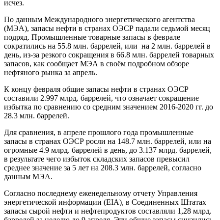
исчез.
По данным Международного энергетического агентства
(МЭА), запасы нефти в странах ОЭСР падали седьмой месяц
подряд. Промышленные товарные запасы в феврале
сократились на 55.8 млн. баррелей, или на 2 млн. баррелей в
день, из-за резкого сокращения в 66.8 млн. баррелей товарных
запасов, как сообщает МЭА в своём подробном обзоре
нефтяного рынка за апрель.
К концу февраля общие запасы нефти в странах ОЭСР
составили 2.997 млрд. баррелей, что означает сокращение
избытка по сравнению со средним значением 2016-2020 гг. до
28.3 млн. баррелей.
Для сравнения, в апреле прошлого года промышленные
запасы в странах ОЭСР росли на 148.7 млн. баррелей, или на
огромные 4.9 млрд. баррелей в день, до 3.137 млрд. баррелей,
в результате чего избыток складских запасов превысил
среднее значение за 5 лет на 208.3 млн. баррелей, согласно
данным МЭА.
Согласно последнему еженедельному отчету Управления
энергетической информации (EIA), в Соединенных Штатах
запасы сырой нефти и нефтепродуктов составляли 1,28 млрд.
баррелей за неделю до 9 апреля. Эти общие запасы снизились