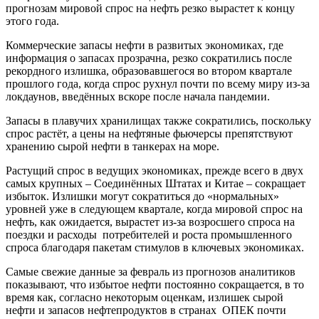
прогнозам мировой спрос на нефть резко вырастет к концу
этого года.
Коммерческие запасы нефти в развитых экономиках, где
информация о запасах прозрачна, резко сократились после
рекордного излишка, образовавшегося во втором квартале
прошлого года, когда спрос рухнул почти по всему миру из-за
локдаунов, введённых вскоре после начала пандемии.
Запасы в плавучих хранилищах также сократились, поскольку
спрос растёт, а цены на нефтяные фьючерсы препятствуют
хранению сырой нефти в танкерах на море.
Растущий спрос в ведущих экономиках, прежде всего в двух
самых крупных – Соединённых Штатах и Китае – сокращает
избыток. Излишки могут сократиться до «нормальных»
уровней уже в следующем квартале, когда мировой спрос на
нефть, как ожидается, вырастет из-за возросшего спроса на
поездки и расходы потребителей и роста промышленного
спроса благодаря пакетам стимулов в ключевых экономиках.
Самые свежие данные за февраль из прогнозов аналитиков
показывают, что избытое нефти постоянно сокращается, в то
время как, согласно некоторым оценкам, излишек сырой
нефти и запасов нефтепродуктов в странах ОПЕК почти