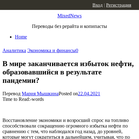
Skip to content
Вход
|
Регистрация
MixedNews
Переводы без рерайта и копипасты
Home
Аналитика
Экономика и финансы
0
В мире заканчивается избыток нефти,
образовавшийся в результате
пандемии?
Перевод
Мария Мышкина
Posted on
22.04.2021
Time to Read:
-
words
Восстановление экономики и возросший спрос на топливо
способствовали сокращению огромного избытка нефти по
сравнению с тем, что наблюдался год назад, до уровней,
которые могут сократиться в дальнейшем, учитывая, что по