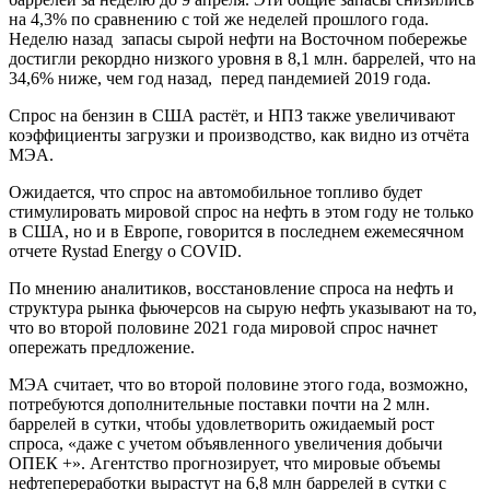
на 4,3% по сравнению с той же неделей прошлого года.
Неделю назад запасы сырой нефти на Восточном побережье
достигли рекордно низкого уровня в 8,1 млн. баррелей, что на
34,6% ниже, чем год назад, перед пандемией 2019 года.
Спрос на бензин в США растёт, и НПЗ также увеличивают
коэффициенты загрузки и производство, как видно из отчёта
МЭА.
Ожидается, что спрос на автомобильное топливо будет
стимулировать мировой спрос на нефть в этом году не только
в США, но и в Европе, говорится в последнем ежемесячном
отчете Rystad Energy о COVID.
По мнению аналитиков, восстановление спроса на нефть и
структура рынка фьючерсов на сырую нефть указывают на то,
что во второй половине 2021 года мировой спрос начнет
опережать предложение.
МЭА считает, что во второй половине этого года, возможно,
потребуются дополнительные поставки почти на 2 млн.
баррелей в сутки, чтобы удовлетворить ожидаемый рост
спроса, «даже с учетом объявленного увеличения добычи
ОПЕК +». Агентство прогнозирует, что мировые объемы
нефтепереработки вырастут на 6,8 млн баррелей в сутки с