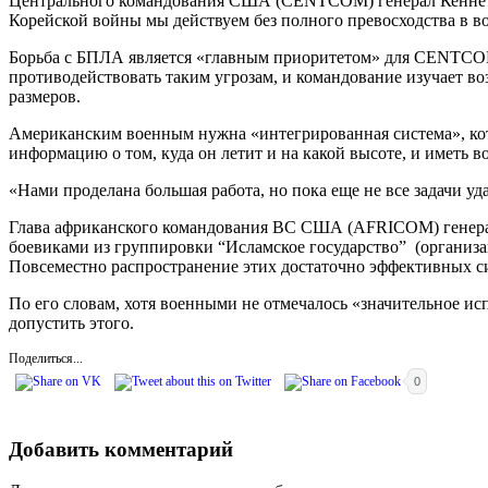
Центрального командования США (CENTCOM) генерал Кеннет М
Корейской войны мы действуем без полного превосходства в во
Борьба с БПЛА является «главным приоритетом» для CENTCOM
противодействовать таким угрозам, и командование изучает в
размеров.
Американским военным нужна «интегрированная система», кот
информацию о том, куда он летит и на какой высоте, и иметь 
«Нами проделана большая работа, но пока еще не все задачи у
Глава африканского командования ВС США (AFRICOM) генерал 
боевиками из группировки “Исламское государство” (организа
Повсеместно распространение этих достаточно эффективных с
По его словам, хотя военными не отмечалось «значительное 
допустить этого.
Поделиться...
0
Добавить комментарий