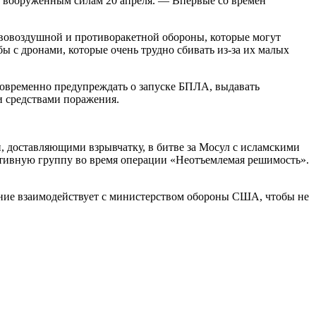
вооруженным силам 20 апреля. — Впервые со времен
овоздушной и противоракетной обороны, которые могут
 с дронами, которые очень трудно сбивать из-за их малых
говременно предупреждать о запуске БПЛА, выдавать
и средствами поражения.
 доставляющими взрывчатку, в битве за Мосул с исламскими
ативную группу во время операции «Неотъемлемая решимость».
ание взаимодействует с министерством обороны США, чтобы не