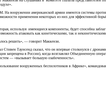
аккензи на слушаньях в Комитете Палаты представителей по 
здухе».
. На вооружении американской армии имеются системы против
озможности применения некоторых из них для эффективной борьбы
орая, используя имеющиеся компоненты, будет способна забла
возможность атаковать как кинетическими, так и некинетическим
далось решить», — говорит Маккензи.
Стивен Таунсенд сказал, что он впервые столкнулся с дронами,
ция запрещена в России), когда возглавлял Объединенную опер
истем — «вызывает большую озабоченность».
использование вооруженных беспилотников в Африке», командов