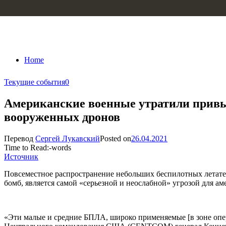
Skip to content
Home
Текущие события
0
Американские военные утратили привыч
вооруженных дронов
Перевод
Сергей Лукавский
Posted on
26.04.2021
Time to Read:
-
words
Источник
Повсеместное распространение небольших беспилотных летате
бомб, является самой «серьезной и неослабной» угрозой для а
«Эти малые и средние БПЛА, широко применяемые [в зоне опер