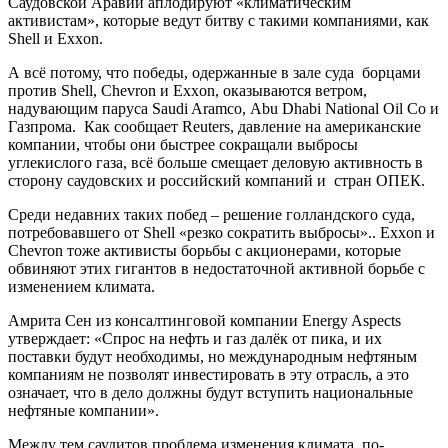
Саудовской Аравии аплодируют «климатическим
активистам», которые ведут битву с такими компаниями, как
Shell и Exxon.
А всё потому, что победы, одержанные в зале суда борцами
против Shell, Chevron и Exxon, оказываются ветром,
надувающим паруса Saudi Aramco, Abu Dhabi National Oil Co и
Газпрома. Как сообщает Reuters, давление на американские
компании, чтобы они быстрее сокращали выбросы
углекислого газа, всё больше смещает деловую активность в
сторону саудовских и российский компаний и стран ОПЕК.
Среди недавних таких побед – решение голландского суда,
потребовавшего от Shell «резко сократить выбросы».. Exxon и
Chevron тоже активисты борьбы с акционерами, которые
обвиняют этих гигантов в недостаточной активной борьбе с
изменением климата.
Амрита Сен из консалтинговой компании Energy Aspects
утверждает: «Спрос на нефть и газ далёк от пика, и их
поставки будут необходимы, но международным нефтяным
компаниям не позволят инвестировать в эту отрасль, а это
означает, что в дело должны будут вступить национальные
нефтяные компании».
Между тем саудитов проблема изменения климата, по-