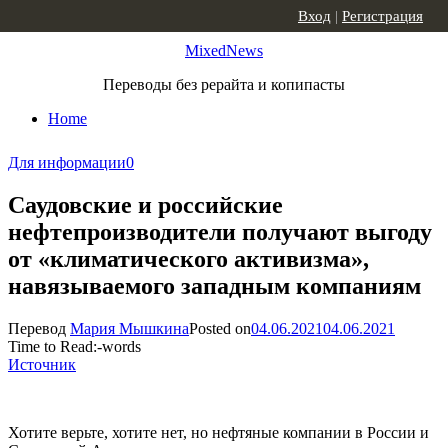
Skip to content
Вход
|
Регистрация
MixedNews
Переводы без рерайта и копипасты
Home
Для информации
0
Саудовские и российские
нефтепроизводители получают выгоду
от «климатического активизма»,
навязываемого западным компаниям
Перевод
Мария Мышкина
Posted on
04.06.2021
04.06.2021
Time to Read:
-
words
Источник
Хотите верьте, хотите нет, но нефтяные компании в России и