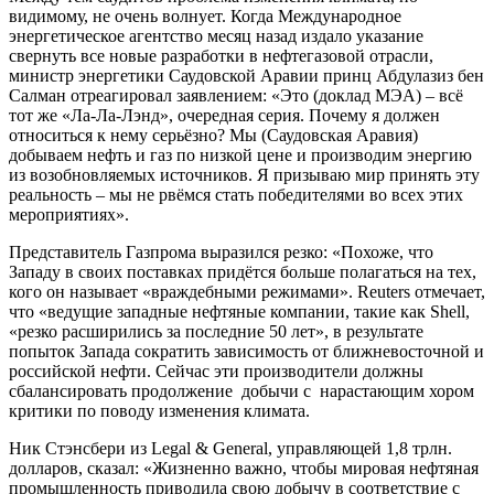
видимому, не очень волнует. Когда Международное
энергетическое агентство месяц назад издало указание
свернуть все новые разработки в нефтегазовой отрасли,
министр энергетики Саудовской Аравии принц Абдулазиз бен
Салман отреагировал заявлением: «Это (доклад МЭА) – всё
тот же «Ла-Ла-Лэнд», очередная серия. Почему я должен
относиться к нему серьёзно? Мы (Саудовская Аравия)
добываем нефть и газ по низкой цене и производим энергию
из возобновляемых источников. Я призываю мир принять эту
реальность – мы не рвёмся стать победителями во всех этих
мероприятиях».
Представитель Газпрома выразился резко: «Похоже, что
Западу в своих поставках придётся больше полагаться на тех,
кого он называет «враждебными режимами». Reuters отмечает,
что «ведущие западные нефтяные компании, такие как Shell,
«резко расширились за последние 50 лет», в результате
попыток Запада сократить зависимость от ближневосточной и
российской нефти. Сейчас эти производители должны
сбалансировать продолжение добычи с нарастающим хором
критики по поводу изменения климата.
Ник Стэнсбери из Legal & General, управляющей 1,8 трлн.
долларов, сказал: «Жизненно важно, чтобы мировая нефтяная
промышленность приводила свою добычу в соответствие с