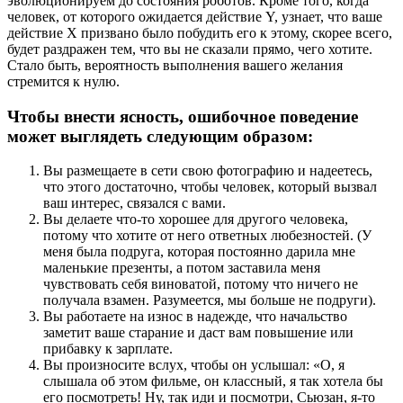
эволюционируем до состояния роботов. Кроме того, когда
человек, от которого ожидается действие Y, узнает, что ваше
действие Х призвано было побудить его к этому, скорее всего,
будет раздражен тем, что вы не сказали прямо, чего хотите.
Стало быть, вероятность выполнения вашего желания
стремится к нулю.
Чтобы внести ясность, ошибочное поведение
может выглядеть следующим образом:
Вы размещаете в сети свою фотографию и надеетесь,
что этого достаточно, чтобы человек, который вызвал
ваш интерес, связался с вами.
Вы делаете что-то хорошее для другого человека,
потому что хотите от него ответных любезностей. (У
меня была подруга, которая постоянно дарила мне
маленькие презенты, а потом заставила меня
чувствовать себя виноватой, потому что ничего не
получала взамен. Разумеется, мы больше не подруги).
Вы работаете на износ в надежде, что начальство
заметит ваше старание и даст вам повышение или
прибавку к зарплате.
Вы произносите вслух, чтобы он услышал: «О, я
слышала об этом фильме, он классный, я так хотела бы
его посмотреть! Ну, так иди и посмотри, Сьюзан, я-то