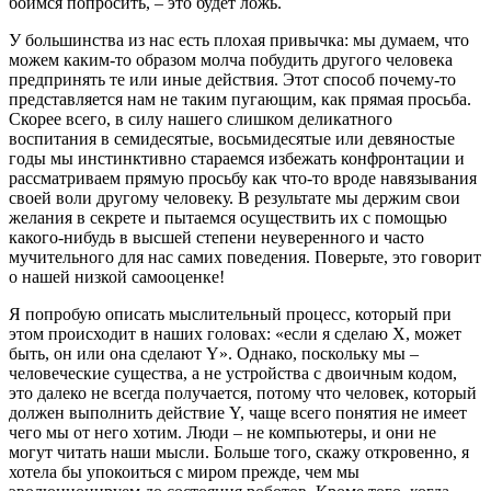
боимся попросить, – это будет ложь.
У большинства из нас есть плохая привычка: мы думаем, что
можем каким-то образом молча побудить другого человека
предпринять те или иные действия. Этот способ почему-то
представляется нам не таким пугающим, как прямая просьба.
Скорее всего, в силу нашего слишком деликатного
воспитания в семидесятые, восьмидесятые или девяностые
годы мы инстинктивно стараемся избежать конфронтации и
рассматриваем прямую просьбу как что-то вроде навязывания
своей воли другому человеку. В результате мы держим свои
желания в секрете и пытаемся осуществить их с помощью
какого-нибудь в высшей степени неуверенного и часто
мучительного для нас самих поведения. Поверьте, это говорит
о нашей низкой самооценке!
Я попробую описать мыслительный процесс, который при
этом происходит в наших головах: «если я сделаю Х, может
быть, он или она сделают Y». Однако, поскольку мы –
человеческие существа, а не устройства с двоичным кодом,
это далеко не всегда получается, потому что человек, который
должен выполнить действие Y, чаще всего понятия не имеет
чего мы от него хотим. Люди – не компьютеры, и они не
могут читать наши мысли. Больше того, скажу откровенно, я
хотела бы упокоиться с миром прежде, чем мы