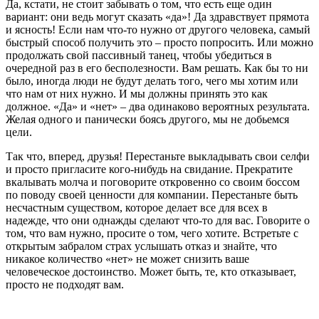
Да, кстати, не стоит забывать о том, что есть еще один
вариант: они ведь могут сказать «да»! Да здравствует прямота
и ясность! Если нам что-то нужно от другого человека, самый
быстрый способ получить это – просто попросить. Или можно
продолжать свой пассивный танец, чтобы убедиться в
очередной раз в его бесполезности. Вам решать. Как бы то ни
было, иногда люди не будут делать того, чего мы хотим или
что нам от них нужно. И мы должны принять это как
должное. «Да» и «нет» – два одинаково вероятных результата.
Желая одного и панически боясь другого, мы не добьемся
цели.
Так что, вперед, друзья! Перестаньте выкладывать свои селфи
и просто пригласите кого-нибудь на свидание. Прекратите
вкалывать молча и поговорите откровенно со своим боссом
по поводу своей ценности для компании. Перестаньте быть
несчастным существом, которое делает все для всех в
надежде, что они однажды сделают что-то для вас. Говорите о
том, что вам нужно, просите о том, чего хотите. Встретьте с
открытым забралом страх услышать отказ и знайте, что
никакое количество «нет» не может снизить ваше
человеческое достоинство. Может быть, те, кто отказывает,
просто не подходят вам.