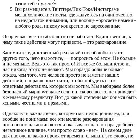
зачем тебе нужен?»
Вы размещаете в Твиттере/Тик-Токе/Инстаграме
меланхолические посты, где жалуетесь на одиночество,
на недостаток внимания, или вообще «бросаете намеки»
любого рода, никому конкретно не адресованные.
Огорчу вас: все это абсолютно не работает. Единственное, к
чему такие действия могут привести, – это разочарование.
Запомните, единственный реальный способ добиться от
других того, чего вы хотите, — попросить об этом. Не больше
и не меньше. Ведь это так просто! И все же большинство из
нас никогда этого не делают. Мы гораздо больше боимся
отказа, чем того, что человек просто не заметит наших
действий, направленных на то, чтобы побудить его к
ответным действиям, которых мы хотим. Мы выбираем более
безопасный маршрут, даже если он, скорее всего, не приведет
к желаемому результату. Вот до какой степени мы боимся быть
ясными, честными и прямыми.
Однако есть важная вещь, которую мы недооцениваем, или
вообще не понимаем: все эти мелкие разочарования
постепенно накапливаются и оказывают на нас гораздо более
негативное влияние, чем просто слово «нет». На самом деле
для нас очень важно время от времени слышать это слово, не