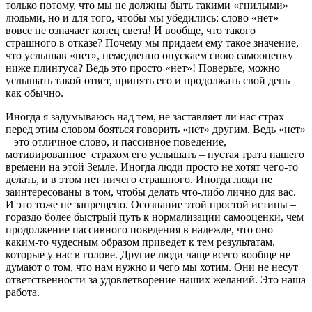
только потому, что мы не должны быть такими «гнилыми»
людьми, но и для того, чтобы мы убедились: слово «нет»
вовсе не означает конец света! И вообще, что такого
страшного в отказе? Почему мы придаем ему такое значение,
что услышав «нет», немедленно опускаем свою самооценку
ниже плинтуса? Ведь это просто «нет»! Поверьте, можно
услышать такой ответ, принять его и продолжать свой день
как обычно.
Иногда я задумываюсь над тем, не заставляет ли нас страх
перед этим словом бояться говорить «нет» другим. Ведь «нет»
– это отличное слово, и пассивное поведение,
мотивированное страхом его услышать – пустая трата нашего
времени на этой Земле. Иногда люди просто не хотят чего-то
делать, и в этом нет ничего страшного. Иногда люди не
заинтересованы в том, чтобы делать что-либо лично для вас.
И это тоже не запрещено. Осознание этой простой истины –
гораздо более быстрый путь к нормализации самооценки, чем
продолжение пассивного поведения в надежде, что оно
каким-то чудесным образом приведет к тем результатам,
которые у нас в голове. Другие люди чаще всего вообще не
думают о том, что нам нужно и чего мы хотим. Они не несут
ответственности за удовлетворение наших желаний. Это наша
работа.