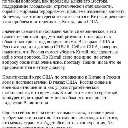
по таким вопросам, как проблемы Ближнего Востока,
поддержание глобальной стратегической стабильности,
борьба с мировым терроризмом, проблема изменения климата.
Конечно, все эти интересы тесно касаются и Китая, и решение
этих проблем в интересах как Китая, так и США.
Значение саммита по большей части символическое, а его
самый вероятный предметный результат стоит ждать в
области контроля над вооружениями. В феврале США и
Россия продлили договор СНВ-III. Сейчас США, наверное,
надеются, что Россия сумеет убедить Китай последовать за
ней в этом вопросе. Но Китай свою позицию по этому
вопросу обозначил очень ясно, поэтому Пекин ни за что не
присоединится к этому диалогу.
Политический курс США по отношению к Китаю и России
ясен и последователен. В глазах США, Россия сильна в
военном отношении и как угроза стратегической
стабильности, в то время как Китай это «самый серьёзный
конкурент», который во многих областях оспаривает
лидерство Вашингтона.
Однако сейчас всё на свете взаимосвязано, и наше время
требует мира и развития. Поэтому нельзя исходить из того,
что между странами будет абсолютная конкуренция, без
сотрудничества в том или ном виде.