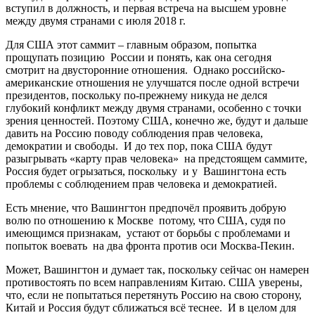
вступил в должность, и первая встреча на высшем уровне
между двумя странами с июля 2018 г.
Для США этот саммит – главным образом, попытка
прощупать позицию России и понять, как она сегодня
смотрит на двусторонние отношения. Однако российско-
американские отношения не улучшатся после одной встречи
президентов, поскольку по-прежнему никуда не делся
глубокий конфликт между двумя странами, особенно с точки
зрения ценностей. Поэтому США, конечно же, будут и дальше
давить на Россию поводу соблюдения прав человека,
демократии и свободы. И до тех пор, пока США будут
разыгрывать «карту прав человека» на предстоящем саммите,
Россия будет огрызаться, поскольку и у Вашингтона есть
проблемы с соблюдением прав человека и демократией.
Есть мнение, что Вашингтон предпочёл проявить добрую
волю по отношению к Москве потому, что США, судя по
имеющимся признакам, устают от борьбы с проблемами и
попыток воевать на два фронта против оси Москва-Пекин.
Может, Вашингтон и думает так, поскольку сейчас он намерен
противостоять по всем направлениям Китаю. США уверены,
что, если не попытаться перетянуть Россию на свою сторону,
Китай и Россия будут сближаться всё теснее. И в целом для