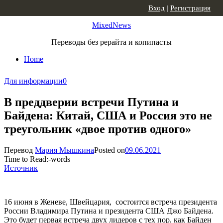
Skip to content
Вход
|
Регистрация
MixedNews
Переводы без рерайта и копипасты
Home
Для информации
0
В преддверии встречи Путина и
Байдена: Китай, США и Россия это не
треугольник «двое против одного»
Перевод
Мария Мышкина
Posted on
09.06.2021
Time to Read:
-
words
Источник
16 июня в Женеве, Швейцария, состоится встреча президента
России Владимира Путина и президента США Джо Байдена.
Это будет первая встреча двух лидеров с тех пор, как Байден