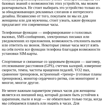
базовых знаний о возможностях этих устройств, мы можем
разочароваться. Не стоит выбирать это устройство только из-
за обнадеживающих рекламных слоганов и интересного
дизайна. Независимо от того, покупаем ли мы их для
женщины или для мужчины, стоит узнать, какие функции
предлагают эти современные часы.
Телефонные функции — информирование о голосовых
вызовах, SMS-сообщениях, электронных письмах или
уведомлениях из приложения, возможность отклонить вызов
или ответить на звонок. Некоторые умные часы могут взять
на себя почти все функции телефона благодаря возможности
установки SIM-карты.
Спортивные и связанные со здоровьем функции — шагомер,
отслеживание расстояния (GPS), счетчик калорий, измерение
скорости, темпа, частоты вращения педалей, VO2 max,
сравнение тренировок, встроенный «тренер» (готовые планы
тренировок), монитор сердечного ритма, сон мониторинг и
многое, многое другое.
Не менее важным параметром умных часов для женщины
является их внешний вид, который должен быть устойчив к
царапинам, пыли и воде — не обязательно только тогда, когда
мы собираемся плавать или нырять в часах. Для