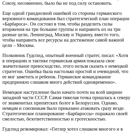
Союзу, несомненно, было бы не под силу остановить.
Еще одной грандиозной ошибкой со стороны германского
верховного командования был стратегический план операции
«Барбароса». Он состоял в том, чтобы разделить силы
вторжения на три большие группы и направить их на три
разные цели, Ленинград, Москву и Украину, вместо того,
чтобы направить все ресурсы на достижение самой важной
цели – Москвы.
Полковник Гудспид, опытный военный стратег, писал: «Хотя
в операциях и тактике германская армия показала свое
значительное превосходство, этого нельзя сказать о немецкой
стратегии. Ошибка была настолько простой и очевидной, что
ее мог заметить и ребенок. Германское командование
предприняло слишком много действий одновременно».
Немецкое наступление было начато почти на всей ширине
западной части СССР. Самая тяжелая точка пришлась к северу
от знаменитых припятских болот в Белоруссии. Однако,
немцам и союзникам было приказано атаковать сразу везде.
Стратегическое планирование «Барбароссы» поражало своей
смелостью, безответственностью и гротескностью.
Гудспид резюмировал: «Гитлер хотел слишком многого и в