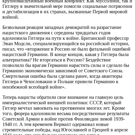
крупномасштабный военный конфликт. Как Муссолини, так и
Гитлеру в значительной мере помогли социальные потрясения
и дестабилизация в их странах, вызванные Первой мировой
войной.
Безвольная реакция западных демократий на разрастание
нацистского движения с середины тридцатых годов
вдохновила Гитлера на пути к войне. Британский профессор
Эван Модсли, специализирующийся на российской истории,
писал, что «вторжение в Россию не было фатальной ошибкой
нацистской Германии. В конце концов, какая у Гитлера была
альтернатива? Не вторгаться в Россию? Бездействие
позволило бы врагам Германии нарастить силы и сделало бы
Германию экономически зависимой от Советского Союза.
Смертельная ошибка была сделана ранее, когда авантюры
Гитлера в Чехословакии и Польше привели Германию к
неизбежной всеобщей войне».
Теперь нацисты обратили свое внимание на главную цель
империалистической внешней политики: СССР, который
Гитлер мечтал завоевать на протяжении многих лет. Кроме
того, фюрера вдохновили весьма посредственные результаты
Советской Армии в войне против Финляндии зимой 1939-
1940 гг. А тем временем Вермахт одерживал новые
стремительные победы, над Югославией и Грецией в апреле