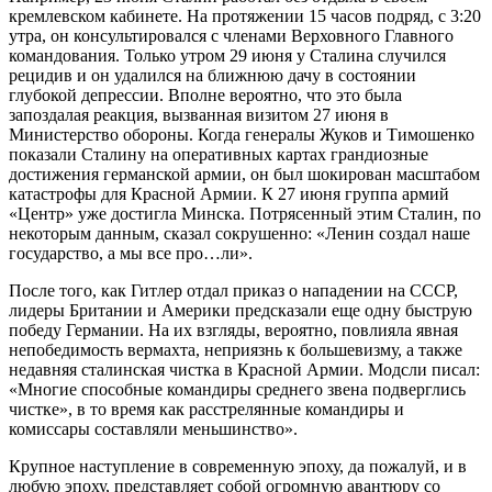
кремлевском кабинете. На протяжении 15 часов подряд, с 3:20
утра, он консультировался с членами Верховного Главного
командования. Только утром 29 июня у Сталина случился
рецидив и он удалился на ближнюю дачу в состоянии
глубокой депрессии. Вполне вероятно, что это была
запоздалая реакция, вызванная визитом 27 июня в
Министерство обороны. Когда генералы Жуков и Тимошенко
показали Сталину на оперативных картах грандиозные
достижения германской армии, он был шокирован масштабом
катастрофы для Красной Армии. К 27 июня группа армий
«Центр» уже достигла Минска. Потрясенный этим Сталин, по
некоторым данным, сказал сокрушенно: «Ленин создал наше
государство, а мы все про…ли».
После того, как Гитлер отдал приказ о нападении на СССР,
лидеры Британии и Америки предсказали еще одну быструю
победу Германии. На их взгляды, вероятно, повлияла явная
непобедимость вермахта, неприязнь к большевизму, а также
недавняя сталинская чистка в Красной Армии. Модсли писал:
«Многие способные командиры среднего звена подверглись
чистке», в то время как расстрелянные командиры и
комиссары составляли меньшинство».
Крупное наступление в современную эпоху, да пожалуй, и в
любую эпоху, представляет собой огромную авантюру со