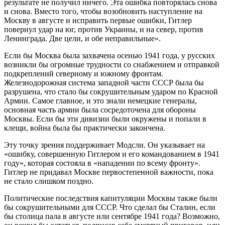
результате не получил ничего. Эта ошибка повторялась снова
и снова. Вместо того, чтобы возобновить наступление на
Москву в августе и исправить первые ошибки, Гитлер
повернул удар на юг, против Украины, и на север, против
Ленинграда. Две цели, и обе неправильные».
Если бы Москва была захвачена осенью 1941 года, у русских
возникли бы огромные трудности со снабжением и отправкой
подкреплений северному и южному фронтам.
Железнодорожная система западной части СССР была бы
разрушена, что стало бы сокрушительным ударом по Красной
Армии. Самое главное, и это знали немецкие генералы,
основная часть армии была сосредоточена для обороны
Москвы. Если бы эти дивизии были окружены и попали в
клещи, война была бы практически закончена.
Эту точку зрения поддерживает Модсли. Он указывает на
«ошибку, совершенную Гитлером и его командованием в 1941
году», которая состояла в «нападении по всему фронту».
Гитлер не придавал Москве первостепенной важности, пока
не стало слишком поздно.
Политические последствия капитуляции Москвы также были
бы сокрушительными для СССР. Что сделал бы Сталин, если
бы столица пала в августе или сентябре 1941 года? Возможно,