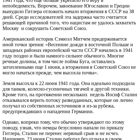
1941 года, что еще больше укрепило его веру в
непобедимость. Впрочем, завоевание Югославии и Греции
вынудило Гитлера отложить начало вторжения в СССР на 38
дней. Среди исследователей эта задержка часто считается
решающей причиной того, что нацистам не удалось захватить
Москву и сокрушить Советский Союз.
Американский историк Сэмюэл Митчем придерживается
иной точки зрения: «Весенние дожди в восточной Польше и
западных районах европейской части СССР начались в 1941
году поздно и были намного сильнее обычного. Многие
речные долины, в том числе пойма Буга, оставались
затопленными еще 1 июня, а вторжения в Советский Союз не
могло начаться прежде, чем высохла почва».
Земля высохла к 22 июня 1941 года. Она идеально подходила
для танков, колесно-гусеничных тягачей и другой техники.
Кроме того, на протяжении нескольких недель Иосиф Сталин
отказывался верить потоку разведданных, которые он лично
получал из собственных источников и из-за рубежа,
предупреждавших о нападении Германии.
Однако, вопреки тому, что обычно утверждают по этому
поводу, узнав, что немцы безусловно напали по приказу
Гитлера, Сталин не перенес нервный срыв и не исчез.
Например, 23 июня Сталин работал без отдыха в своем