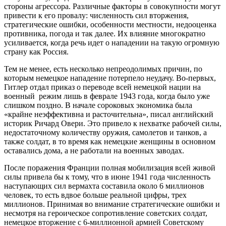
стороны агрессора. Различные факторы в совокупности могут
привести к его провалу: численность сил вторжения,
стратегические ошибки, особенности местности, недооценка
противника, погода и так далее. Их влияние многократно
усиливается, когда речь идет о нападении на такую огромную
страну как Россия.
Тем не менее, есть несколько непреодолимых причин, по
которым немецкое нападение потерпело неудачу. Во-первых,
Гитлер отдал приказ о переводе всей немецкой нации на
военный режим лишь в феврале 1943 года, когда было уже
слишком поздно. В начале сороковых экономика была
«крайне неэффективна и расточительна», писал английский
историк Ричард Овери. Это привело к нехватке рабочей силы,
недостаточному количеству оружия, самолетов и танков, а
также солдат, в то время как немецкие женщины в основном
оставались дома, а не работали на военных заводах.
После поражения Франции полная мобилизация всей живой
силы привела бы к тому, что в июне 1941 года численность
наступающих сил вермахта составила около 6 миллионов
человек, то есть вдвое больше реальной цифры, трех
миллионов. Принимая во внимание стратегические ошибки и
несмотря на героическое сопротивление советских солдат,
немецкое вторжение с 6-миллионной армией Советскому