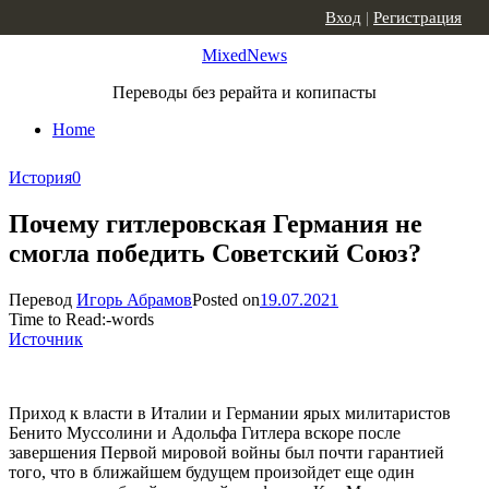
Skip to content
Вход
|
Регистрация
MixedNews
Переводы без рерайта и копипасты
Home
История
0
Почему гитлеровская Германия не
смогла победить Советский Союз?
Перевод
Игорь Абрамов
Posted on
19.07.2021
Time to Read:
-
words
Источник
Приход к власти в Италии и Германии ярых милитаристов
Бенито Муссолини и Адольфа Гитлера вскоре после
завершения Первой мировой войны был почти гарантией
того, что в ближайшем будущем произойдет еще один