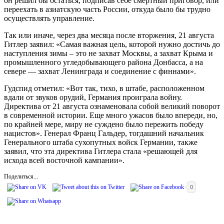
он решил бы остаться, подписав себе смертный приговор, или
переехать в азиатскую часть России, откуда было бы трудно
осуществлять управление.
Так или иначе, через два месяца после вторжения, 21 августа
Гитлер заявил: «Самая важная цель, которой нужно достичь до
наступления зимы – это не захват Москвы, а захват Крыма и
промышленного угледобывающего района Донбасса, а на
севере — захват Ленинграда и соединение с финнами».
Гудспид отметил: «Вот так, тихо, в штабе, расположенном
вдали от звуков орудий, Германия проиграла войну.
Директива от 21 августа ознаменовала собой великий поворот
в современной истории. Еще много ужасов было впереди, но,
по крайней мере, миру не суждено было пережить победу
нацистов». Генерал Франц Гальдер, тогдашний начальник
Генерального штаба сухопутных войск Германии, также
заявил, что эта директива Гитлера стала «решающей для
исхода всей восточной кампании».
Поделиться...
0