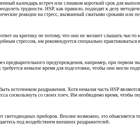
нный календарь встреч или слишком короткий срок для выполнен
преодолеть трудности. HSP, как правило, подходят к делу метод
огические реакции на стресс, вызванный сжатыми сроками или п
твет на критику не потому, что они не желают слышать чье-то м
подобным стрессом, им рекомендуется специально практиковаться
ез предварительного предупреждения, например, при первом зна
 требуется немалое время для подготовки, чтобы они могли подп
ыть источником раздражения. Хотя немалая часть HSP являются 
сса соскользнуть со своих плеч. Им необходимо время, чтобы пе
т светодиодных приборов. Вполне возможно, это объясняется тем
ждаетесь под воздействием внешних раздражителей.