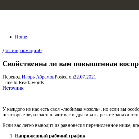
Skip to content
Home
Для информации
0
Свойственна ли вам повышенная восп
Перевод
Игорь Абрамов
Posted on
22.07.2021
Time to Read:
-
words
Источник
У каждого из нас есть своя «любимая мозоль», но если вы особ
некоторые звуки заставляют вас вздрагивать, резкие запахи от
Если вас легко выводит из равновесия перечисленное ниже, вп
Напряженный рабочий график