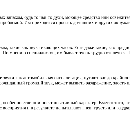
х запахом, будь то чьи-то духи, моющее средство или освежител
проблемой. Им приходится просить домашних и других окружаю
, такие как звук тикающих часов. Есть даже такие, кто предп
. По мнению специалистов, им бывает очень трудно отвлечься. 
е звуки как автомобильная сигнализация, пугают вас до крайност
еожиданный громкий звук, может вызвать раздражение, злость ил
 особенно если они носят негативный характер. Вместо того, чт
с восприятия и в результате испытывают гнев, грусть или раздр