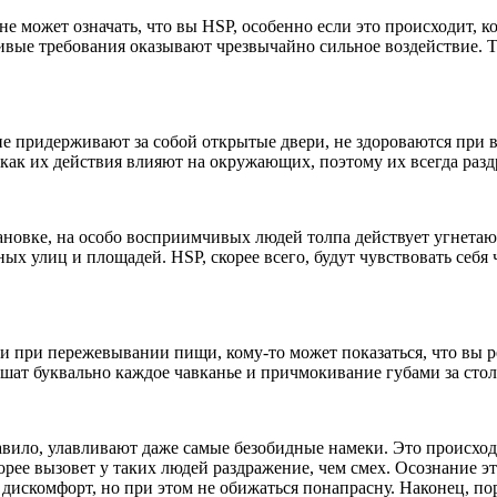
е может означать, что вы HSP, особенно если это происходит, к
ивые требования оказывают чрезвычайно сильное воздействие. 
е придерживают за собой открытые двери, не здороваются при в
как их действия влияют на окружающих, поэтому их всегда разд
ановке, на особо восприимчивых людей толпа действует угнетаю
ых улиц и площадей. HSP, скорее всего, будут чувствовать себя
ди при пережевывании пищи, кому-то может показаться, что вы р
ат буквально каждое чавканье и причмокивание губами за стол
вило, улавливают даже самые безобидные намеки. Это происходит
орее вызовет у таких людей раздражение, чем смех. Осознание э
дискомфорт, но при этом не обижаться понапрасну. Наконец, пор