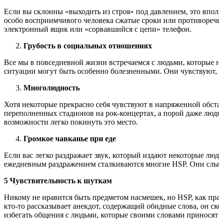
Если вы склонны «выходить из строя» под давлением, это вполн
особо восприимчивого человека сжатые сроки или противореч
электронный ящик или «сорвавшийся с цепи» телефон.
Грубость в социальных отношениях
Все мы в повседневной жизни встречаемся с людьми, которые н
ситуации могут быть особенно болезненными. Они чувствуют, 
Многолюдность
Хотя некоторые прекрасно себя чувствуют в напряженной обст
переполненных стадионов на рок-концертах, а порой даже людн
возможности легко покинуть это место.
Громкое чавканье при еде
Если вас легко раздражает звук, который издают некоторые лю
ежедневным раздражением сталкиваются многие HSP. Они слыш
5 Чувствительность к шуткам
Никому не нравится быть предметом насмешек, но HSP, как пра
кто-то рассказывает анекдот, содержащий обидные слова, он ск
избегать общения с людьми, которые своими словами приносят 