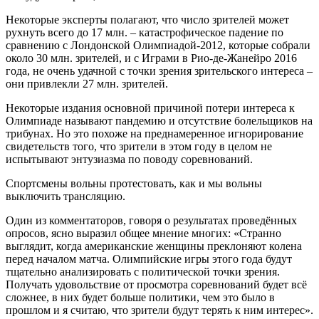
Некоторые эксперты полагают, что число зрителей может
рухнуть всего до 17 млн. – катастрофическое падение по
сравнению с Лондонской Олимпиадой-2012, которые собрали
около 30 млн. зрителей, и с Играми в Рио-де-Жанейро 2016
года, не очень удачной с точки зрения зрительского интереса –
они привлекли 27 млн. зрителей.
Некоторые издания основной причиной потери интереса к
Олимпиаде называют пандемию и отсутствие болельщиков на
трибунах. Но это похоже на преднамеренное игнорирование
свидетельств того, что зрители в этом году в целом не
испытывают энтузиазма по поводу соревнований.
Спортсмены вольны протестовать, как и мы вольны
выключить трансляцию.
Один из комментаторов, говоря о результатах проведённых
опросов, ясно выразил общее мнение многих: «Странно
выглядит, когда американские женщины преклоняют колена
перед началом матча. Олимпийские игры этого года будут
тщательно анализировать с политической точки зрения.
Получать удовольствие от просмотра соревнований будет всё
сложнее, в них будет больше политики, чем это было в
прошлом и я считаю, что зрители будут терять к ним интерес».