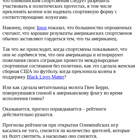
что олимпийским спортсменам следует разрешить
участвовать в политических протестах, в том числе
преклонять колени или надевать спортивную форму с
соответствующими лозунгами.
Наконец, опрос
Ipsos
показал, что большинство опрошенных
считают, что хорошие результаты американских спортсменов
обычно заставляют гордиться тем, что ты американец.
Так что же происходит, когда спортсмены показывают, что
они
не гордятся
тем, что они американцы и игнорируют
пожелания своих сограждан провести международные
спортивные состязания без политики, как это сделала женская
сборная США по футболу, когда преклонила колена в
поддержку
Black Lives Matter
?
Или как сделала метательница молота Гвен Берри,
повернувшаяся спиной к американскому флагу во время
исполнения гимна?
Оказывается, прогноз оправдывается – рейтинги
действительно рушатся.
Прогнозы рейтингов при открытии Олимпийских игр
касались не того, снизится ли количество зрителей, которые
их будут смотреть, а насколько оно снизится.