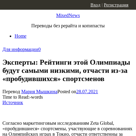
Skip to content
Вход
|
Регистрация
MixedNews
Переводы без рерайта и копипасты
Home
Для информации
0
Эксперты: Рейтинги этой Олимпиады
будут самыми низкими, отчасти из-за
«пробудившихся» спортсменов
Перевод
Мария Мышкина
Posted on
28.07.2021
Time to Read:
-
words
Источник
Согласно маркетинговым исследованиям Zeta Global,
«пробудившиеся» спортсмены, участвующие в соревнованиях
на Олимпийских играх в Токио, отчасти ответственны за