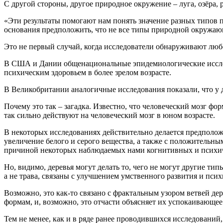
С другой стороны, другое природное окружение – луга, озёра, 
«Эти результаты помогают нам понять значение разных типов 
основания предположить, что не все типы природной окружаю
Это не первый случай, когда исследователи обнаруживают лю
В США и Дании общенациональные эпидемиологические исследо
психическим здоровьем в более зрелом возрасте.
В Великобритании аналогичные исследования показали, что у д
Почему это так – загадка. Известно, что человеческий мозг ф
так сильно действуют на человеческий мозг в юном возрасте.
В некоторых исследованиях действительно делается предполож
увеличение белого и серого вещества, а также с положительн
причиной некоторых наблюдаемых нами когнитивных и психи
Но, видимо, деревья могут делать то, чего не могут другие ти
а не трава, связаны с улучшением умственного развития и псих
Возможно, это как-то связано с фрактальным узором ветвей дер
формам, и, возможно, это отчасти объясняет их успокаивающе
Тем не менее, как и в ряде ранее проводившихся исследований,