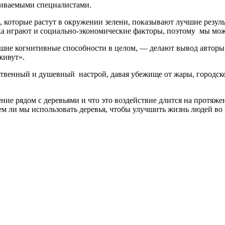
чиваемыми специалистами.
ти, которые растут в окружении зелени, показывают лучшие резул
нка играют и социально-экономические факторы, поэтому мы мож
шие когнитивные способности в целом, — делают вывод авторы с
живут».
твенный и душевный настрой, давая убежище от жары, городско
ение рядом с деревьями и что это воздействие длится на протяж
м ли мы использовать деревья, чтобы улучшить жизнь людей во 