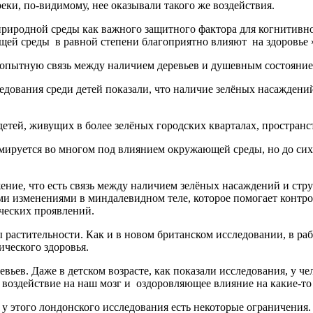
реки, по-видимому, нее оказывали такого же воздействия.
природной среды как важного защитного фактора для когнитивно
щей среды в равной степени благоприятно влияют на здоровье 
бопытную связь между наличием деревьев и душевным состояние
вания среди детей показали, что наличие зелёных насаждений 
етей, живущих в более зелёных городских кварталах, пространс
ормируется во многом под влиянием окружающей среды, но до сих
ение, что есть связь между наличием зелёных насаждений и ст
ыми изменениями в миндалевидном теле, которое помогает контр
ческих проявлений.
пы растительности. Как и в новом британском исследовании, в ра
ического здоровья.
евьев. Даже в детском возрасте, как показали исследования, у 
е воздействие на наш мозг и оздоровляющее влияние на какие-т
 у этого лондонского исследования есть некоторые ограничения.