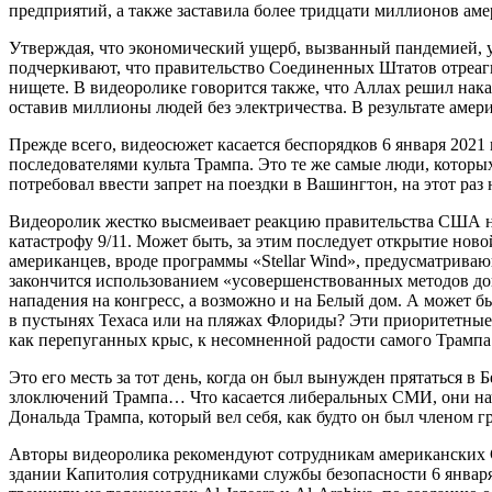
предприятий, а также заставила более тридцати миллионов аме
Утверждая, что экономический ущерб, вызванный пандемией, 
подчеркивают, что правительство Соединенных Штатов отреагир
нищете. В видеоролике говорится также, что Аллах решил нак
оставив миллионы людей без электричества. В результате амер
Прежде всего, видеосюжет касается беспорядков 6 января 202
последователями культа Трампа. Это те же самые люди, котор
потребовал ввести запрет на поездки в Вашингтон, на этот ра
Видеоролик жестко высмеивает реакцию правительства США на 
катастрофу 9/11. Может быть, за этим последует открытие но
американцев, вроде программы «Stellar Wind», предусматрив
закончится использованием «усовершенствованных методов допр
нападения на конгресс, а возможно и на Белый дом. А может 
в пустынях Техаса или на пляжах Флориды? Эти приоритетные 
как перепуганных крыс, к несомненной радости самого Трампа
Это его месть за тот день, когда он был вынужден прятаться в
злоключений Трампа… Что касается либеральных СМИ, они нач
Дональда Трампа, который вел себя, как будто он был члено
Авторы видеоролика рекомендуют сотрудникам американских СМ
здании Капитолия сотрудниками службы безопасности 6 январ