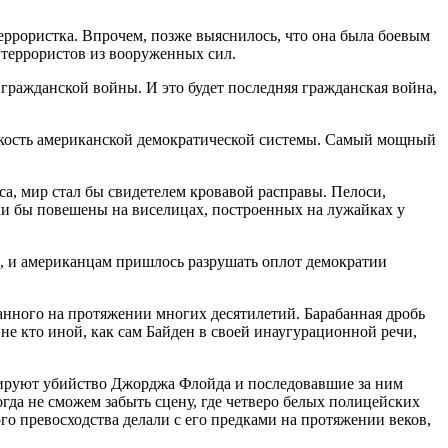
еррористка. Впрочем, позже выяснилось, что она была боевым
террористов из вооруженных сил.
ажданской войны. И это будет последняя гражданская война,
упкость американской демократической системы. Самый мощный
а, мир стал бы свидетелем кровавой расправы. Пелоси,
ли бы повешены на виселицах, построенных на лужайках у
ли, и американцам пришлось разрушать оплот демократии
анного на протяжении многих десятилетий. Барабанная дробь
е кто иной, как сам Байден в своей инаугурационной речи,
нтируют убийство Джорджа Флойда и последовавшие за ним
огда не сможем забыть сцену, где четверо белых полицейских
го превосходства делали с его предками на протяжении веков,