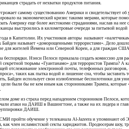
риканцев страдать от нехватки продуктов питания.
угрожает самому существованию Америки и свидетельствует об 
овало на экономический кризис такими мерами, которые помогли
азать Америку еще более жестокими страданиями, наслав на нее
иканцы выстроились в километровые очереди за питьевой водой 
1 года в Капитолии. Их участников авторы называют «налетчика
ых Байден называет «доморощенными террористами». Дело дошло 
з не для жителей Йемена или Северной Кореи, а для граждан США
беспорядки. Нэнси Пелоси приказала создать комиссию для рас
вой секретной тюрьмы «Гуантанамо» для террористов Трампа? А 
ающей отслеживание электронной почты, телефонных разговоров,
оса», таких как пытка водой и лишение сна, чтобы заставить т
быть, Байден использует свои излюбленные беспилотники для у
цели были бы не кем иным как сторонниками Трампа, которые «т
.
 Белом доме из страха перед нападением сторонников Пелоси, кот
али атаки на ДАИШ в Вашингтоне, а также на их лидера и глав
м группировки ДАИШ.
И пройти обучение у телеканала Al-Jazeera и упоминают об Эш
я, как член исламистской секты хариджитов. Продюсерам шоу, 