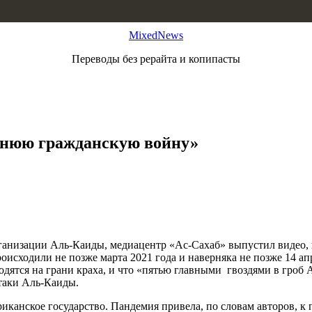
MixedNews
Переводы без рерайта и копипасты
днюю гражданскую войну»
анизации Аль-Каиды, медиацентр «Ас-Сахаб» выпустил видео, 
роисходили не позже марта 2021 года и наверняка не позже 14 а
тся на грани краха, и что «пятью главными гвоздями в гроб А
таки Аль-Каиды.
иканское государство. Пандемия привела, по словам авторов, к