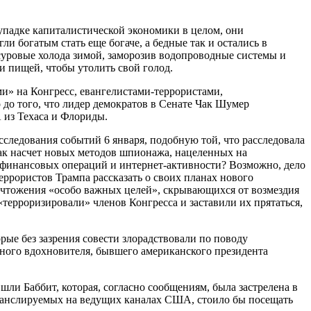
упадке капиталистической экономики в целом, они
 богатым стать еще богаче, а бедные так и остались в
 суровые холода зимой, заморозив водопроводные системы и
и пищей, чтобы утолить свой голод.
ми» на Конгресс, евангелистами-террористами,
до того, что лидер демократов в Сенате Чак Шумер
 из Техаса и Флориды.
следования событий 6 января, подобную той, что расследовала
как насчет новых методов шпионажа, нацеленных на
 финансовых операций и интернет-активности? Возможно, дело
еррористов Трампа рассказать о своих планах нового
ничтожения «особо важных целей», скрывающихся от возмездия
ерроризировали» членов Конгресса и заставили их прятаться,
орые без зазрения совести злорадствовали по поводу
ного вдохновителя, бывшего американского президента
ли Баббит, которая, согласно сообщениям, была застрелена в
транслируемых на ведущих каналах США, стоило бы посещать