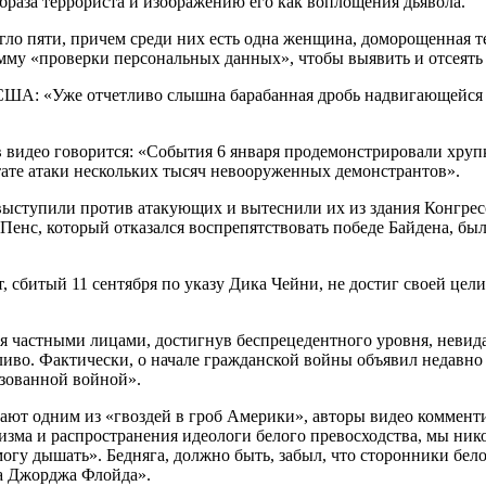
образа террориста и изображению его как воплощения дьявола.
ло пяти, причем среди них есть одна женщина, доморощенная т
у «проверки персональных данных», чтобы выявить и отсеять 
А: «Уже отчетливо слышна барабанная дробь надвигающейся гр
 в видео говорится: «События 6 января продемонстрировали хр
ьтате атаки нескольких тысяч невооруженных демонстрантов».
ыступили против атакующих и вытеснили их из здания Конгресс
енс, который отказался воспрепятствовать победе Байдена, бы
, сбитый 11 сентября по указу Дика Чейни, не достиг своей це
я частными лицами, достигнув беспрецедентного уровня, невид
о. Фактически, о начале гражданской войны объявил недавно н
зованной войной».
ывают одним из «гвоздей в гроб Америки», авторы видео комме
сизма и распространения идеологи белого превосходства, мы ник
огу дышать». Бедняга, должно быть, забыл, что сторонники бело
ва Джорджа Флойда».