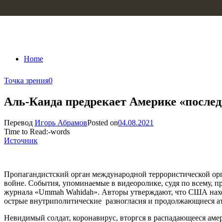
Skip to content
Home
Точка зрения
0
Аль-Каида предрекает Америке «после
Перевод
Игорь Абрамов
Posted on
04.08.2021
Time to Read:
-
words
Источник
Пропагандистский орган международной террористической орг
войне. События, упоминаемые в видеоролике, судя по всему, п
журнала «Ummah Wahidah». Авторы утверждают, что США находя
острые внутриполитические разногласия и продолжающиеся а
Невидимый солдат, коронавирус, вторгся в распадающееся амер