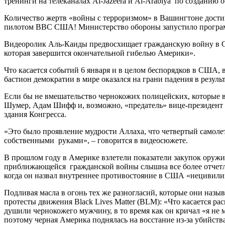
тренинги на телеканалах Al-Jazeera и Al-Arabiya по созданию 
Количество жертв «войны с терроризмом» в Вашингтоне достиг
пилотом ВВС США! Министерство обороны запустило программ
Видеоролик Аль-Каиды предвосхищает гражданскую войну в СШ
которая завершится окончательной гибелью Америки».
Что касается событий 6 января и в целом беспорядков в США,
бастион демократии в мире оказался на грани падения в резул
Если бы не вмешательство чернокожих полицейских, которые в
Шумер, Адам Шифф и, возможно, «предатель» вице-президент П
здания Конгресса.
«Это было проявление мудрости Аллаха, что четвертый самолет
собственными руками», – говорится в видеосюжете.
В прошлом году в Америке взлетели показатели закупок оружи
приближающейся гражданской войны слышна все более отчетлив
когда он назвал внутреннее противостояние в США «нецивили
Подливая масла в огонь тех же разногласий, которые они наз
протесты движения Black Lives Matter (BLM): «Что касается ра
душили чернокожего мужчину, в то время как он кричал «я не м
поэтому черная Америка поднялась на восстание из-за убийст