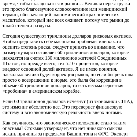
время, чтобы вкладываться в рынки… Великая перезагрузка –
это просто благозвучное словосочетание или медицинский
термин, обозначающий экономический крах эпических
масштабов, который нас всех ожидает, потому что рынки до
такой степени раздуты.
Сегодня существуют триллионы долларов рисковых активов.
Чтобы представить себе масштабы проблемы или как-то
оценить степень риска, следует принять во внимание, что
размер пузыря составляет 60 триллионов долларов, которые
находятся на счетах 130 миллионов жителей Соединенных
Штатов, но прежде всего, тех 5-10 процентов, которые
владеют основной долей активов. Я не имею понятия,
насколько велика будет коррекция рыков, но если бы речь шла
просто о возвращении к норме, это была бы коррекция в
объеме 60 триллионов долларов, то есть весьма серьезная
«пробоина» в американском корабле.
Если 60 триллионов долларов исчезнут (из экономики США),
это изменит абсолютно все. Это перевернет финансовую
систему и всю экономическую реальность вверх ногами.
Как случилось, что экономическое положение стало таким
опасным? Стокман утверждает, что нет никакого смысла
искать причины за пределами Вашингтона и ФРС. Эксперт