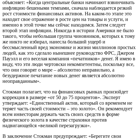
объясняет: «Когда центральные банки начинают взвинчивать
инфляцию бешеными темпами, сначала наблюдается резкий
рост стоимости финансовых активов. На каком-то этапе это
находит свое отражение в росте цен на товары и услуги, и
именно в этой точке мы сейчас находимся. Затем следует
второй этап инфляции. Никогда в истории Америки не было
такого, чтобы небольшая группа чиновников, которых к тому
же никто не избирал, нанесла больший ущерб и
бессмысленный вред экономике и жизни миллионов простых
людей, как это сделало нынешнее руководство ФРС, Джером
Пауэлл и его веселая компания «печатников» денег. Я имею в
виду, что эти люди чертовски некомпетентны, поскольку все,
что они говорят о мире – абсолютно неправильно, а
безудержное печатание новых денег является абсолютно
неоправданным».
Стокман полагает, что на финансовых рынках произойдет
коррекция в размере «от 50 до 75 процентов». Эксперт
утверждает: «Единственный актив, который со временем не
теряет часть своей стоимости – это золото». Он рекомендует
всем инвесторам держать часть своих средств в форме
физического золота в качестве страховки против
надвигающейся «великой перезагрузки».
В заключение Стокман предупреждает: «Берегите свои