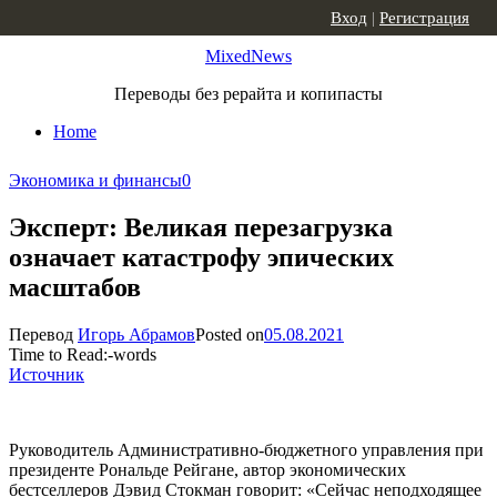
Skip to content
Вход
|
Регистрация
MixedNews
Переводы без рерайта и копипасты
Home
Экономика и финансы
0
Эксперт: Великая перезагрузка
означает катастрофу эпических
масштабов
Перевод
Игорь Абрамов
Posted on
05.08.2021
Time to Read:
-
words
Источник
Руководитель Административно-бюджетного управления при
президенте Рональде Рейгане, автор экономических
бестселлеров Дэвид Стокман говорит: «Сейчас неподходящее