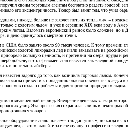
н поручил своим торговым агентам бесплатно раздать годовой зап
вало его эксцентричность, Тюдор был занят тем, что учил барм
одными, никогда больше не захочет пить их теплыми», – предска
олько с колотым льдом, и уже к середине XIX века воду в Амер
жарким летом. Взломать европейский рынок было сложнее, но в
а, и дело сдвинулось с мертвой точки.
ом в США было занято около 90 тысяч человек. К тому времени 
нийской золотой лихорадки лед начали заказывать на российско
о приобрело большую ценность, и претензии на озера, пруды и р
ерб добыче, и этот феномен стал известен как «ледяной голод»
ить в порт часть айсберга.
известен задолго до того, как возникла торговля льдом. Конеч
иака могла привести к попаданию опасного вещества в лед, а к
ие водоемов создало проблемы и для торговли природным льдом
ступил в межвоенный период. Внедрение дешевых электромотор
городских улиц. Эта профессия сохранилась лишь в некоторых о
оропортящихся товаров.
льное оборудование стало повсеместно доступным, но когда вы 
 людям лед, а затем выпейте за исчезнувшую профессию «ледяног