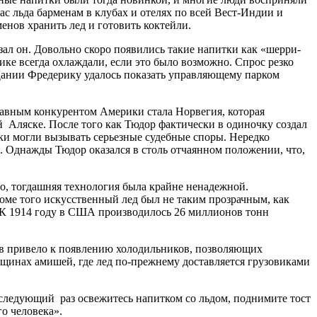
ас льда барменам в клубах и отелях по всей Вест-Индии и
енов хранить лед и готовить коктейли.
зал он. Довольно скоро появились такие напитки как «шерри-
ике всегда охлаждали, если это было возможно. Спрос резко
 Дании Фредерику удалось показать управляющему парком
главным конкурентом Америки стала Норвегия, которая
й Аляске. После того как Тюдор фактически в одиночку создал
еки могли вызывать серьезные судебные споры. Нередко
. Однажды Тюдор оказался в столь отчаянном положении, что,
но, тогдашняя технология была крайне ненадежной.
роме того искусственный лед был не таким прозрачным, как
. К 1914 году в США производилось 26 миллионов тонн
ов привело к появлению холодильников, позволяющих
бщинах амишей, где лед по-прежнему доставляется грузовиками
в следующий раз освежитесь напитком со льдом, поднимите тост
о человека».