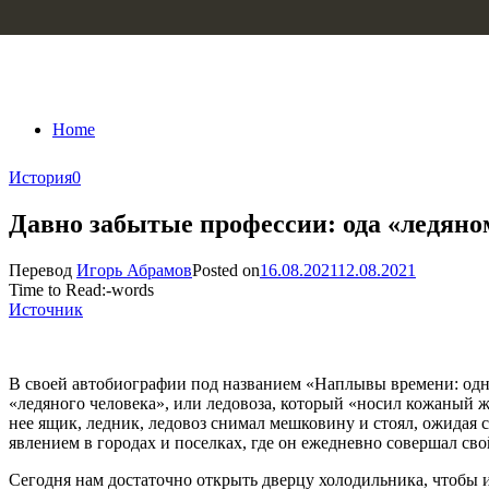
Skip to content
Home
История
0
Давно забытые профессии: ода «ледяно
Перевод
Игорь Абрамов
Posted on
16.08.2021
12.08.2021
Time to Read:
-
words
Источник
В своей автобиографии под названием «Наплывы времени: од
«ледяного человека», или ледовоза, который «носил кожаный 
нее ящик, ледник, ледовоз снимал мешковину и стоял, ожидая 
явлением в городах и поселках, где он ежедневно совершал св
Сегодня нам достаточно открыть дверцу холодильника, чтобы изв