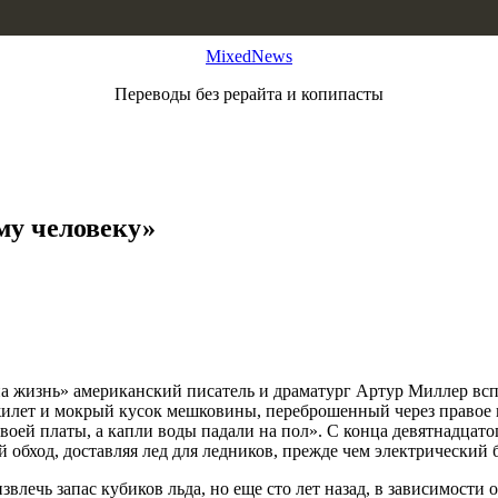
MixedNews
Переводы без рерайта и копипасты
му человеку»
на жизнь» американский писатель и драматург Артур Миллер в
жилет и мокрый кусок мешковины, переброшенный через правое п
своей платы, а капли воды падали на пол». С конца девятнадцат
ой обход, доставляя лед для ледников, прежде чем электрическ
лечь запас кубиков льда, но еще сто лет назад, в зависимости о