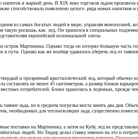
го напиток в жаркий день. В XIX веке торговля льдом произве
также способствовала появлению целого ряда новых напитков и 
 одним из самых богатых людей в мире, управляя монополией, к
м такую роскошь, как лед. Он хранился в специальных подземны
редставителям европейской колониальной элиты.
 на остров Мартиника. Однако тогда он потерял большую часть то
 в пути. Однако как же вообще удавалось уберечь лед от таяния 
 твердый и прозрачный кристаллический лед, который обычно ис
 составлять не менее 45 сантиметров, а размер блоков варьиро
 местных потребителей. Блоки хранились в ледниках, прежде чем
 таяние льда, но в среднем погрузка могла занять два дня. Обы
пилок, необходимых для теплоизоляции льда, существенно помо
обные поставки на Мартинику, а затем на Кубу, лед не представ
хбогатых людей. Но Тюдор делал ставку именно на это и потрат
ользовать его только для хранения продуктов питания. Охлажде