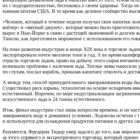
их с подозрительностью, беспокоясь о своем здоровье. Тогда о
южным штатам США. В то время как деловое сообщество высмеи
«Человек, который в течение недели получал свои напитки хол
коблер» и «мятный джулеп», которые можно было приготовить т
вырос в Нью-Йорке в связи с растущей экономикой и долгим 
Тиволи, как приготовить мороженое с использованием его товар
На пике развития индустрии в конце XIX века в торговле льд
экспортировала почти миллион тонн в год. А во время калифор
отрасль торговли льдом, право на добычу этого сырья внезапн
возникали проблемы с наличием льда. Теплые зимы наносили ущ
по слухам, послал корабль, приказав капитану отколоть и достав
А между тем, способ принудительного замораживания воды был 
Существовал риск взрыва, технология на основе испарения амм
естественный. Впрочем, по мере индустриализации загрязнен
искусственного льда и 24 тонны естественного.
Итак, финал индустрии стал лишь вопросом времени, и он на
замораживать воду в домашних условиях. Ледовозы исчезли с 
и используется для охлаждения продуктов питания и других ск
Разумеется, Фредерик Тюдор умер задолго до того, как морози
за этого упрямого и эксцентричного торговца, который принес