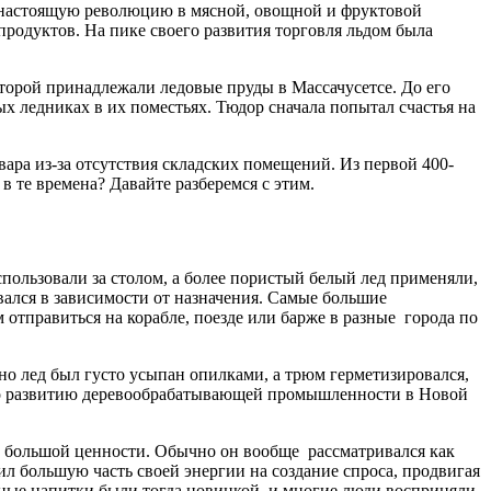
ла настоящую революцию в мясной, овощной и фруктовой
продуктов. На пике своего развития торговля льдом была
оторой принадлежали ледовые пруды в Массачусетсе. До его
х ледниках в их поместьях. Тюдор сначала попытал счастья на
вара из-за отсутствия складских помещений. Из первой 400-
в те времена? Давайте разберемся с этим.
пользовали за столом, а более пористый белый лед применяли,
вался в зависимости от назначения. Самые большие
 отправиться на корабле, поезде или барже в разные города по
чно лед был густо усыпан опилками, а трюм герметизировался,
гло развитию деревообрабатывающей промышленности в Новой
лял большой ценности. Обычно он вообще рассматривался как
ил большую часть своей энергии на создание спроса, продвигая
нные напитки были тогда новинкой, и многие люди восприняли