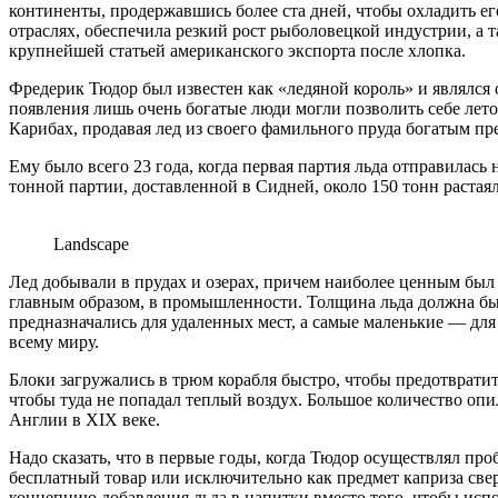
континенты, продержавшись более ста дней, чтобы охладить е
отраслях, обеспечила резкий рост рыболовецкой индустрии, а 
крупнейшей статьей американского экспорта после хлопка.
Фредерик Тюдор был известен как «ледяной король» и являлся
появления лишь очень богатые люди могли позволить себе лето
Карибах, продавая лед из своего фамильного пруда богатым п
Ему было всего 23 года, когда первая партия льда отправилась
тонной партии, доставленной в Сидней, около 150 тонн растаяли
Landscape
Лед добывали в прудах и озерах, причем наиболее ценным был
главным образом, в промышленности. Толщина льда должна была
предназначались для удаленных мест, а самые маленькие — для
всему миру.
Блоки загружались в трюм корабля быстро, чтобы предотвратить
чтобы туда не попадал теплый воздух. Большое количество о
Англии в XIX веке.
Надо сказать, что в первые годы, когда Тюдор осуществлял пр
бесплатный товар или исключительно как предмет каприза свер
концепцию добавления льда в напитки вместо того, чтобы исп