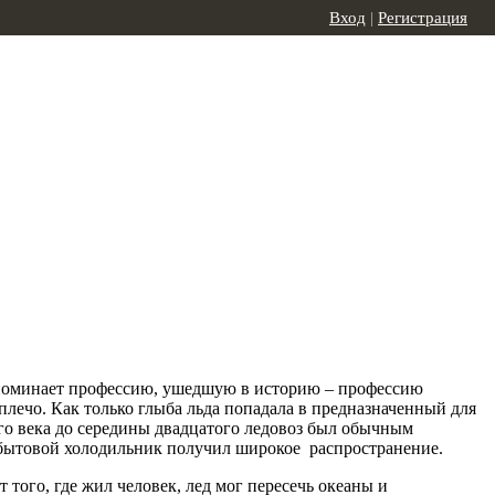
Вход
|
Регистрация
споминает профессию, ушедшую в историю – профессию
лечо. Как только глыба льда попадала в предназначенный для
ого века до середины двадцатого ледовоз был обычным
ий бытовой холодильник получил широкое распространение.
т того, где жил человек, лед мог пересечь океаны и