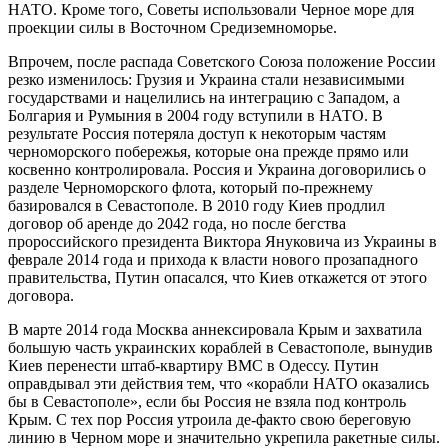
НАТО. Кроме того, Советы использовали Черное море для
проекции силы в Восточном Средиземноморье.
Впрочем, после распада Советского Союза положение России
резко изменилось: Грузия и Украина стали независимыми
государствами и нацелились на интеграцию с Западом, а
Болгария и Румыния в 2004 году вступили в НАТО. В
результате Россия потеряла доступ к некоторым частям
черноморского побережья, которые она прежде прямо или
косвенно контролировала. Россия и Украина договорились о
разделе Черноморского флота, который по-прежнему
базировался в Севастополе. В 2010 году Киев продлил
договор об аренде до 2042 года, но после бегства
пророссийского президента Виктора Януковича из Украины в
феврале 2014 года и прихода к власти нового прозападного
правительства, Путин опасался, что Киев откажется от этого
договора.
В марте 2014 года Москва аннексировала Крым и захватила
большую часть украинских кораблей в Севастополе, вынудив
Киев перенести штаб-квартиру ВМС в Одессу. Путин
оправдывал эти действия тем, что «корабли НАТО оказались
бы в Севастополе», если бы Россия не взяла под контроль
Крым. С тех пор Россия утроила де-факто свою береговую
линию в Черном море и значительно укрепила ракетные силы.