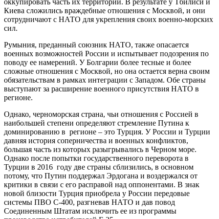
оккупировать часть их территории. В результате у Тбилиси и
Киева сложились враждебные отношения с Москвой, и они
сотрудничают с НАТО для укрепления своих военно-морских
сил.
Румыния, преданный союзник НАТО, также опасается
военных возможностей России и испытывает подозрения по
поводу ее намерений. У Болгарии более тесные и более
сложные отношения с Москвой, но она остается верна своим
обязательствам в рамках интеграции с Западом. Обе страны
выступают за расширение военного присутствия НАТО в
регионе.
Однако, черноморская страна, чьи отношения с Россией в
наибольшей степени определяют стремление Путина к
доминированию в регионе – это Турция. У России и Турции
давняя история соперничества и военных конфликтов,
большая часть из которых разыгрывались в Черном море.
Однако после попытки государственного переворота в
Турции в 2016 году две страны сблизились, в основном
потому, что Путин поддержал Эрдогана и воздержался от
критики в связи с его расправой над оппонентами. В знак
новой близости Турция приобрела у России передовые
системы ПВО С-400, разгневав НАТО и дав повод
Соединенным Штатам исключить ее из программы