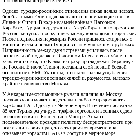
производства истребителей F-35.
Однако, турецко-российские отношения никак нельзя назвать
безоблачными. Они поддерживают соперничающие силы в
Ливии и Сирии. В ходе недавней войны в Нагорном
Карабахе, Турция поддерживала Азербайджан, в то время как
Россия выступала посредником между воюющими сторонами.
После подписания перемирия России пришлось смириться с
миротворческой ролью Турции в своем «ближнем зарубежье».
Напряженность между двумя странами усилилась после
решительной поддержки Эрдоганом Киева и его публичных
заявлений о том, что Крым по праву принадлежит Украине, а
не России. В июле Турция поставила свой первый боевой
беспилотник ВМС Украины, что стало знаком углубления
турецко-украинских военных связей и, разумеется, вызвало
крайнее недовольство Москвы.
У Анкары имеются мощные рычаги влияния на Москву,
поскольку она может предоставить либо не предоставить
кораблям НАТО доступ в Черное море. В течение последних
85 лет Турция регулирует трафик торговых и военных судов
в соответствии с Конвенцией Монтрё. Анкара
последовательно проводит политику беспристрастности при
реализации своих прав, то есть время от времени она
отказывает кораблям НАТО в доступе в Черное море.