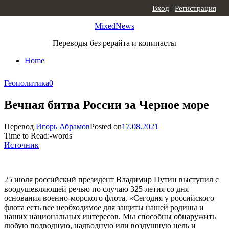
Skip to content
Вход
|
Регистрация
MixedNews
Переводы без рерайта и копипасты
Home
Геополитика
0
Вечная битва России за Черное море
Перевод
Игорь Абрамов
Posted on
17.08.2021
Time to Read:
-
words
Источник
25 июля российский президент Владимир Путин выступил с
воодушевляющей речью по случаю 325-летия со дня
основания военно-морского флота. «Сегодня у российского
флота есть все необходимое для защиты нашей родины и
наших национальных интересов. Мы способны обнаружить
любую подводную, надводную или воздушную цель и