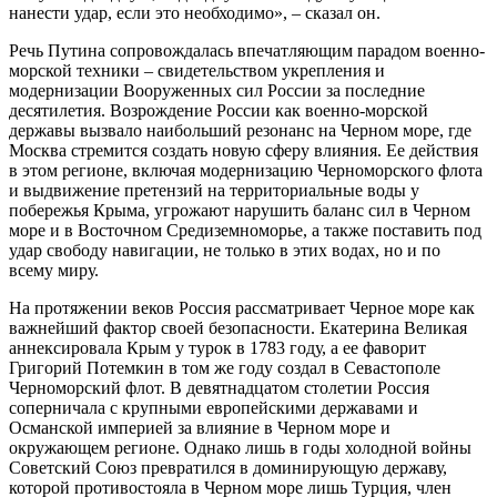
нанести удар, если это необходимо», – сказал он.
Речь Путина сопровождалась впечатляющим парадом военно-
морской техники – свидетельством укрепления и
модернизации Вооруженных сил России за последние
десятилетия. Возрождение России как военно-морской
державы вызвало наибольший резонанс на Черном море, где
Москва стремится создать новую сферу влияния. Ее действия
в этом регионе, включая модернизацию Черноморского флота
и выдвижение претензий на территориальные воды у
побережья Крыма, угрожают нарушить баланс сил в Черном
море и в Восточном Средиземноморье, а также поставить под
удар свободу навигации, не только в этих водах, но и по
всему миру.
На протяжении веков Россия рассматривает Черное море как
важнейший фактор своей безопасности. Екатерина Великая
аннексировала Крым у турок в 1783 году, а ее фаворит
Григорий Потемкин в том же году создал в Севастополе
Черноморский флот. В девятнадцатом столетии Россия
соперничала с крупными европейскими державами и
Османской империей за влияние в Черном море и
окружающем регионе. Однако лишь в годы холодной войны
Советский Союз превратился в доминирующую державу,
которой противостояла в Черном море лишь Турция, член