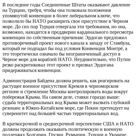
В последние годы Соединенные Штаты оказывают давление
на Турцию, требуя, чтобы она толковала положения
упомянутой конвенции в более либеральном ключе, что
позволило бы НАТО расширить свое присутствие в Черном
море. До сих пор Турция отвергала эти требования, но она,
возможно, находится в преддверии кардинального пересмотра
конвенции по собственным причинам: Эрдоган предложил
противоречивый проект нового канала к западу от Стамбула,
который не подпадал бы под условия Конвенции Монтрё, а
это теоретически означало бы неограниченный доступ в
Черное море для кораблей НАТО. Неудивительно, что Путин
резко раскритиковал этот проект и призвал Эрдогана
придерживаться конвенции.
Администрация Байдена должна решить, как реагировать на
растущее военное присутствие Кремля в черноморском
регионе и стремление Москвы контролировать воды вокруг
побережья Крыма. На самом деле, ставки гораздо выше:
судьба территориальных вод Крыма может вызвать глубокий
резонанс в Южно-Китайском море, где Пекин претендует на
суверенитет над большей частью территориальных вод.
В краткосрочной и среднесрочной перспективе США и НАТО
должны продолжать оказывать политическую и военную
поддержку Болгарии, Грузии, Румынии, Турции и Украине,