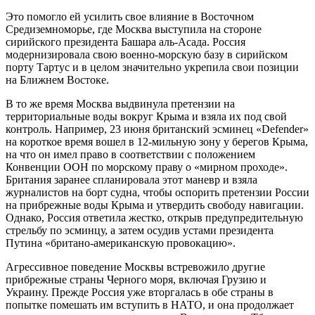
Это помогло ей усилить свое влияние в Восточном
Средиземноморье, где Москва выступила на стороне
сирийского президента Башара аль-Асада. Россия
модернизировала свою военно-морскую базу в сирийском
порту Тартус и в целом значительно укрепила свои позиции
на Ближнем Востоке.
В то же время Москва выдвинула претензии на
территориальные воды вокруг Крыма и взяла их под свой
контроль. Например, 23 июня британский эсминец «Defender»
на короткое время вошел в 12-мильную зону у берегов Крыма,
на что он имел право в соответствии с положением
Конвенции ООН по морскому праву о «мирном проходе».
Британия заранее спланировала этот маневр и взяла
журналистов на борт судна, чтобы оспорить претензии России
на прибрежные воды Крыма и утвердить свободу навигации.
Однако, Россия ответила жестко, открыв предупредительную
стрельбу по эсминцу, а затем осудив устами президента
Путина «британо-американскую провокацию».
Агрессивное поведение Москвы встревожило другие
прибрежные страны Черного моря, включая Грузию и
Украину. Прежде Россия уже вторгалась в обе страны в
попытке помешать им вступить в НАТО, и она продолжает