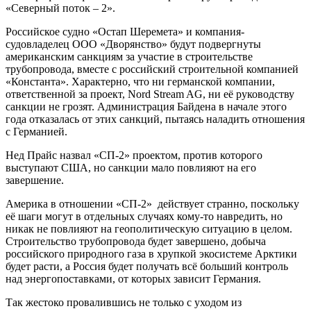
«Северный поток – 2».
Российское судно «Остап Шеремета» и компания-
судовладелец ООО «Дворянство» будут подвергнуты
американским санкциям за участие в строительстве
трубопровода, вместе с российский строительной компанией
«Константа». Характерно, что ни германской компании,
ответственной за проект, Nord Stream AG, ни её руководству
санкции не грозят. Администрация Байдена в начале этого
года отказалась от этих санкций, пытаясь наладить отношения
с Германией.
Нед Прайс назвал «СП-2» проектом, против которого
выступают США, но санкции мало повлияют на его
завершение.
Америка в отношении «СП-2» действует странно, поскольку
её шаги могут в отдельных случаях кому-то навредить, но
никак не повлияют на геополитическую ситуацию в целом.
Строительство трубопровода будет завершено, добыча
российского природного газа в хрупкой экосистеме Арктики
будет расти, а Россия будет получать всё больший контроль
над энергопоставками, от которых зависит Германия.
Так жестоко провалившись не только с уходом из