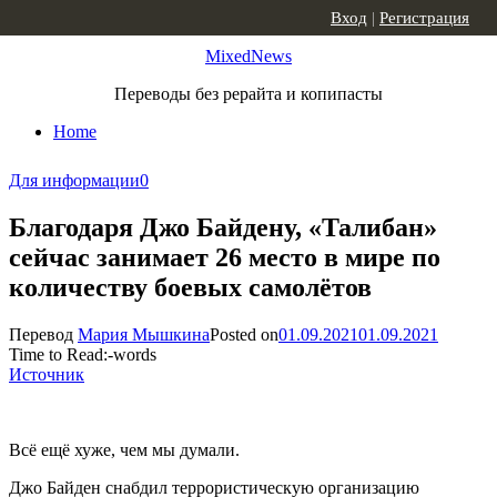
Skip to content
Вход
|
Регистрация
MixedNews
Переводы без рерайта и копипасты
Home
Для информации
0
Благодаря Джо Байдену, «Талибан»
сейчас занимает 26 место в мире по
количеству боевых самолётов
Перевод
Мария Мышкина
Posted on
01.09.2021
01.09.2021
Time to Read:
-
words
Источник
Всё ещё хуже, чем мы думали.
Джо Байден снабдил террористическую организацию