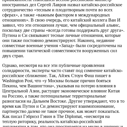
иностранных дел Сергей Лавров назвал китайско-российское
сотрудничество «тесным и плодотворным почти во всех
сферах», а также «важным фактором в международных
отношениях». В свою очередь, его китайский коллега Ван И
заявил, что эти отношения лучше, чем официальный альянс,
поскольку две страны «всегда готовы поддержать друг друга».
Путина и Си связывают тесные личные отношения, которые
они также постоянно демонстрируют. Наконец, недавние
совместные военные учения «Запад» были сосредоточены на
повышении тактической совместимости вооруженных сил
двух стран.
Однако, несмотря на все эти публичные проявления
солидарности, эксперты часто ставят под сомнение китайско-
российское сближение. Так, Айзек Стоун Фиш пишет в
Washington Post, что «у Москвы больше причин бояться
Пекина, чем Вашингтона», указывая на потерю влияния в
Центральной Азии, растущее экономическое влияние Китая
на Россию, а также потенциальные территориальные
разногласия на Дальнем Востоке. Другие утверждают, что в то
время как Путин и Си демонстрируют взаимопонимание,
партнерство далеко не такое прочное, как может показаться.
Как писал Гэбриэл Гэвин в The Diplomat, «несмотря на
теплую риторику, реальность китайско-российской
дипломатии в том, что она простирается на милю в ширину и