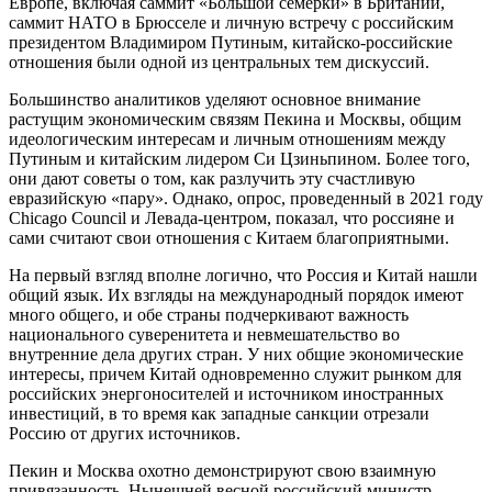
Европе, включая саммит «Большой семерки» в Британии,
саммит НАТО в Брюсселе и личную встречу с российским
президентом Владимиром Путиным, китайско-российские
отношения были одной из центральных тем дискуссий.
Большинство аналитиков уделяют основное внимание
растущим экономическим связям Пекина и Москвы, общим
идеологическим интересам и личным отношениям между
Путиным и китайским лидером Си Цзиньпином. Более того,
они дают советы о том, как разлучить эту счастливую
евразийскую «пару». Однако, опрос, проведенный в 2021 году
Chicago Council и Левада-центром, показал, что россияне и
сами считают свои отношения с Китаем благоприятными.
На первый взгляд вполне логично, что Россия и Китай нашли
общий язык. Их взгляды на международный порядок имеют
много общего, и обе страны подчеркивают важность
национального суверенитета и невмешательство во
внутренние дела других стран. У них общие экономические
интересы, причем Китай одновременно служит рынком для
российских энергоносителей и источником иностранных
инвестиций, в то время как западные санкции отрезали
Россию от других источников.
Пекин и Москва охотно демонстрируют свою взаимную
привязанность. Нынешней весной российский министр