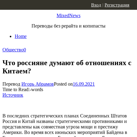
Skip to content
Вход
|
Регистрация
MixedNews
Переводы без рерайта и копипасты
Home
Общество
0
Что россияне думают об отношениях с
Китаем?
Перевод
Игорь Абрамов
Posted on
16.09.2021
Time to Read:
-
words
Источник
В последних стратегических планах Соединенных Штатов
Россия и Китай названы стратегическими противниками и
представлены как совместная угроза мощи и престижу
Америки. Во время всех июньских мероприятий Байдена в