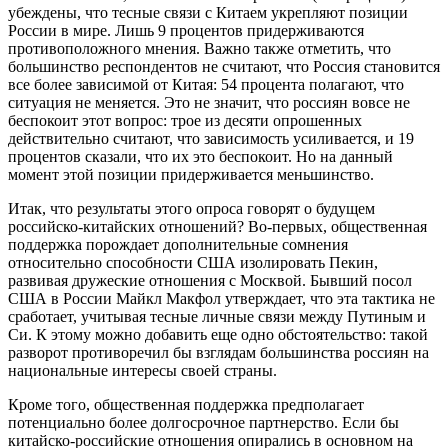
убеждены, что тесные связи с Китаем укрепляют позиции
России в мире. Лишь 9 процентов придерживаются
противоположного мнения. Важно также отметить, что
большинство респондентов не считают, что Россия становится
все более зависимой от Китая: 54 процента полагают, что
ситуация не меняется. Это не значит, что россиян вовсе не
беспокоит этот вопрос: трое из десяти опрошенных
действительно считают, что зависимость усиливается, и 19
процентов сказали, что их это беспокоит. Но на данный
момент этой позиции придерживается меньшинство.
Итак, что результаты этого опроса говорят о будущем
российско-китайских отношений? Во-первых, общественная
поддержка порождает дополнительные сомнения
относительно способности США изолировать Пекин,
развивая дружеские отношения с Москвой. Бывший посол
США в России Майкл Макфол утверждает, что эта тактика не
сработает, учитывая тесные личные связи между Путиным и
Си. К этому можно добавить еще одно обстоятельство: такой
разворот противоречил бы взглядам большинства россиян на
национальные интересы своей страны.
Кроме того, общественная поддержка предполагает
потенциально более долгосрочное партнерство. Если бы
китайско-российские отношения опирались в основном на