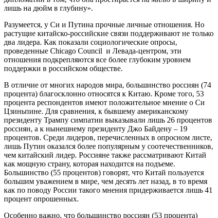
лишь на дюйм в глубину».
Разумеется, у Си и Путина прочные личные отношения. Но
растущие китайско-российские связи поддерживают не только
два лидера. Как показали социологические опросы,
проведенные Chicago Council и Левада-центром, эти
отношения подкрепляются все более глубоким уровнем
поддержки в российском обществе.
В отличие от многих народов мира, большинство россиян (74
процента) благосклонно относятся к Китаю. Кроме того, 53
процента респондентов имеют положительное мнение о Си
Цзиньпине. Для сравнения, к бывшему американскому
президенту Трампу симпатии выказывали лишь 26 процентов
россиян, а к нынешнему президенту Джо Байдену – 19
процентов. Среди лидеров, перечисленных в опросном листе,
лишь Путин оказался более популярным у соотечественников,
чем китайский лидер. Россияне также рассматривают Китай
как мощную страну, которая находится на подъеме.
Большинство (55 процентов) говорят, что Китай пользуется
большим уважением в мире, чем десять лет назад, в то время
как по поводу России такого мнения придерживается лишь 41
процент опрошенных.
Особенно важно, что большинство россиян (53 процента)