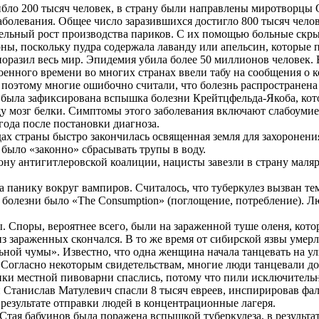
гибло 200 тысяч человек, в страну были направлены миротворцы
олевания. Общее число заразившихся достигло 800 тысяч челове
ельный рост производства париков. С их помощью больные скры
ы, поскольку пудра содержала лаванду или апельсин, которые 
поразил весь мир. Эпидемия убила более 50 миллионов человек
оенного времени во многих странах ввели табу на сообщения о к
поэтому многие ошибочно считали, что болезнь распространена 
 была зафиксирована вспышка болезни Крейтцфельда-Якоба, котор
мозг белки. Симптомы этого заболевания включают слабоумие, 
ода после постановки диагноза.
дах страны быстро закончилась освященная земля для захороне
 было «законно» сбрасывать трупы в воду.
орону антигитлеровской коалиции, нацисты завезли в страну ма
 панику вокруг вампиров. Считалось, что туберкулез вызван т
 болезни было «The Consumption» (поглощение, потребление). 
 Споры, вероятнее всего, были на зараженной туше оленя, котора
з зараженных скончался. В то же время от сибирской язвы умерл
ной чумы». Известно, что одна женщина начала танцевать на ули
. Согласно некоторым свидетельствам, многие люди танцевали д
ки местной пивоварни спаслись, потому что пили исключительн
и Станислав Матулевич спасли 8 тысяч евреев, инспирировав ф
 результате отправки людей в концентрационные лагеря.
Стая бабуинов была поражена вспышкой туберкулеза, в результа