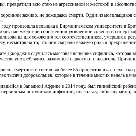
ы, превратили всю стаю из агрессивной и жестокой в абсолютно
оронили заживо, не дожидаясь смерти. Один из могильщиков со
».
78 году произошла вспышка в Бирмингемском университете в Бри
собой, пав «жертвой собственной уязвленной совести и гипертр
лизованы для сожжения тел соотечественников, умерших в резу
му, несмотря на то, что они сыграли важную роль в прекращен
ате Джорджия случилась массовая вспышка сифилиса, которая за
личестве употреблялись различные наркотики и алкоголь. Прич
овень смертности составлял более 85 процентов из-за нехватки
влек тысячи добровольцев, которые в течение многих недель кач
ившейся в Западной Африке в 2014 году, был гвинейский ребен
и первичным источником инфекции, поскольку, либо случайно, л