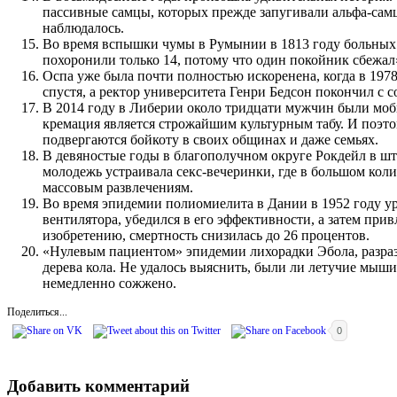
пассивные самцы, которых прежде запугивали альфа-самц
наблюдалось.
Во время вспышки чумы в Румынии в 1813 году больных х
похоронили только 14, потому что один покойник сбежал
Оспа уже была почти полностью искоренена, когда в 19
спустя, а ректор университета Генри Бедсон покончил с 
В 2014 году в Либерии около тридцати мужчин были моби
кремация является строжайшим культурным табу. И поэто
подвергаются бойкоту в своих общинах и даже семьях.
В девяностые годы в благополучном округе Рокдейл в шт
молодежь устраивала секс-вечеринки, где в большом ко
массовым развлечениям.
Во время эпидемии полиомиелита в Дании в 1952 году ур
вентилятора, убедился в его эффективности, а затем при
изобретению, смертность снизилась до 26 процентов.
«Нулевым пациентом» эпидемии лихорадки Эбола, разраз
дерева кола. Не удалось выяснить, были ли летучие мыш
немедленно сожжено.
Поделиться...
0
Добавить комментарий