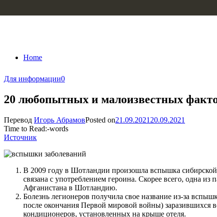
Skip to content
Home
Для информации
0
20 любопытных и малоизвестных факто
Перевод
Игорь Абрамов
Posted on
21.09.2021
20.09.2021
Time to Read:
-
words
Источник
В 2009 году в Шотландии произошла вспышка сибирской 
связана с употреблением героина. Скорее всего, одна из
Афганистана в Шотландию.
Болезнь легионеров получила свое название из-за вспышк
после окончания Первой мировой войны) заразившихся во
кондиционеров, установленных на крыше отеля.