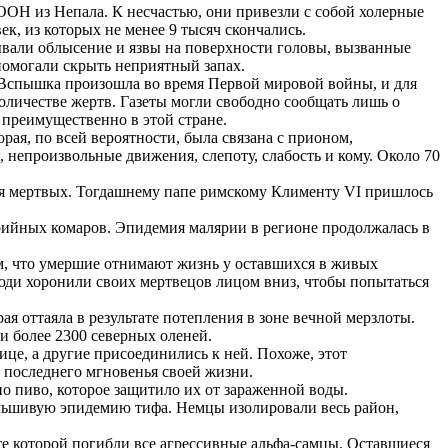
 ООН из Непала. К несчастью, они привезли с собой холерные
к, из которых не менее 9 тысяч скончались.
вали облысение и язвы на поверхности головы, вызванные
помогали скрыть неприятный запах.
. Вспышка произошла во время Первой мировой войны, и для
оличестве жертв. Газеты могли свободно сообщать лишь о
преимущественно в этой стране.
ая, по всей вероятности, была связана с прионом,
непроизвольные движения, слепоту, слабость и кому. Около 70
ния мертвых. Тогдашнему папе римскому Клименту VI пришлось
лярийных комаров. Эпидемия малярии в регионе продолжалась в
ем, что умершие отнимают жизнь у оставшихся в живых
Люди хоронили своих мертвецов лицом вниз, чтобы попытаться
я оттаяла в результате потепления в зоне вечной мерзлоты.
и более 2300 северных оленей.
це, а другие присоединились к ней. Похоже, этот
о последнего мгновенья своей жизни.
о пиво, которое защитило их от зараженной воды.
альшивую эпидемию тифа. Немцы изолировали весь район,
те которой погибли все агрессивные альфа-самцы. Оставшиеся