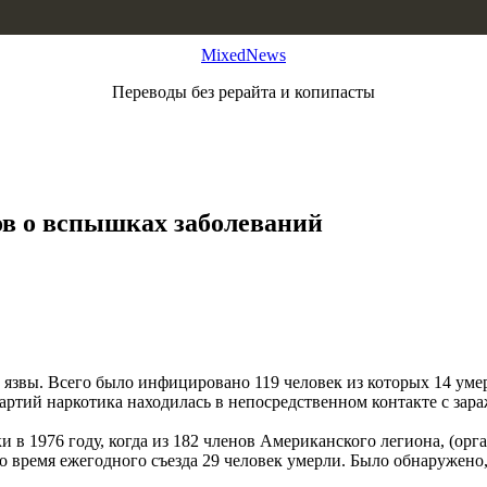
MixedNews
Переводы без рерайта и копипасты
в о вспышках заболеваний
язвы. Всего было инфицировано 119 человек из которых 14 уме
 партий наркотика находилась в непосредственном контакте с з
и в 1976 году, когда из 182 членов Американского легиона, (ор
 время ежегодного съезда 29 человек умерли. Было обнаружено,