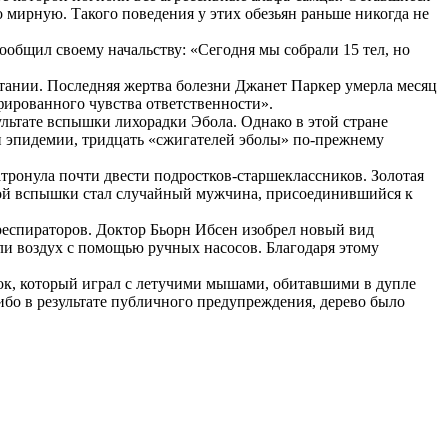
 мирную. Такого поведения у этих обезьян раньше никогда не
общил своему начальству: «Сегодня мы собрали 15 тел, но
тании. Последняя жертва болезни Джанет Паркер умерла месяц
офированного чувства ответственности».
льтате вспышки лихорадки Эбола. Однако в этой стране
ии эпидемии, тридцать «сжигателей эболы» по-прежнему
тронула почти двести подростков-старшеклассников. Золотая
иной вспышки стал случайный мужчина, присоединившийся к
 респираторов. Доктор Бьорн Ибсен изобрел новый вид
али воздух с помощью ручных насосов. Благодаря этому
ок, который играл с летучими мышами, обитавшими в дупле
ибо в результате публичного предупреждения, дерево было