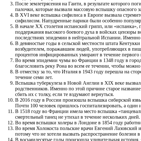
После землетрясения на Гаити, в результате которого по
палочки, которые вызвали массовую вспышку опасного заб
В XVI веке вспышка сифилиса в Европе вызвала стремит
сифилисом. Напудренные парики были особенно популярн
В начале XX столетия испанский грипп, или «испанка», 
поддержания высокого боевого духа в войсках цензоры в
последствиях эпидемии в нейтральной Испании. Именно 
В девяностые годы в сельской местности штата Кентукки
возбудителем, поражавшим людей, употребляющих в пищу 
процентов инфицированных умирают в течение первого г
Во время эпидемии чумы во Франции в 1348 году в горо
благословить реку Рона во всем ее течении, чтобы можно
В отместку за то, что Италия в 1943 году перешла на ст
течение семи лет.
Вспышка туберкулеза в Новой Англии в XIX веке вызвала
родственников. Именно по этой причине старое название
сбить их с толку, если те вздумают вернуться.
В 2016 году в России произошла вспышка сибирской язвы.
Почти 100 человек пришлось госпитализировать, а один и
В 1518 году во Франции имела место вспышка «танцеваль
смертельный танец не утихал в течение нескольких дней
Во время вспышки холеры в Лондоне в 1854 году работни
Во время Холокоста польские врачи Евгений Лазовский 
потому что не хотели вызвать распространение болезни в
В восьмидесятые годы произошла удивительная история. 