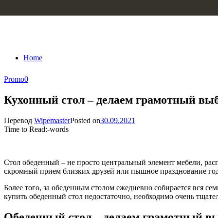
Skip to content
Home
Promo
0
Кухонный стол – делаем грамотный вы
Перевод
Wipemaster
Posted on
30.09.2021
Time to Read:
-
words
Стол обеденный – не просто центральный элемент мебели, расп
скромный прием близких друзей или пышное празднование г
Более того, за обеденным столом ежедневно собирается вся се
купить обеденный стол недостаточно, необходимо очень тщател
Обеденный стол – делаем грамотный в