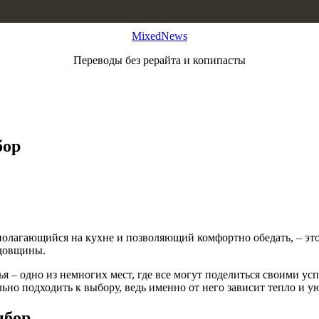
MixedNews
Переводы без рерайта и копипасты
бор
олагающийся на кухне и позволяющий комфортно обедать, – это м
одовщины.
мья – одно из немногих мест, где все могут поделиться своими 
ьно подходить к выбору, ведь именно от него зависит тепло и у
ыбор