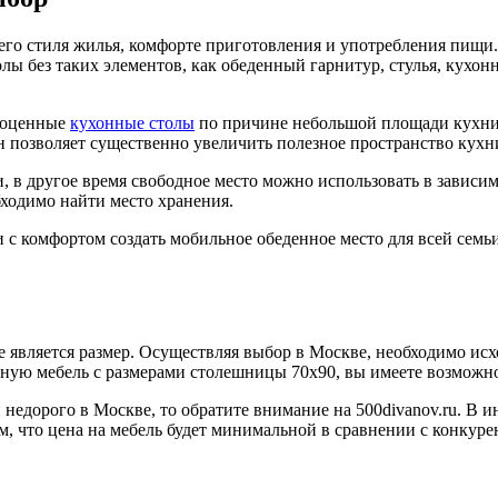
о стиля жилья, комфорте приготовления и употребления пищи. 
олы без таких элементов, как обеденный гарнитур, стулья, кухо
лноценные
кухонные столы
по причине небольшой площади кухни,
Он позволяет существенно увеличить полезное пространство кухн
 в другое время свободное место можно использовать в зависим
обходимо найти место хранения.
и с комфортом создать мобильное обеденное место для всей семь
является размер. Осуществляя выбор в Москве, необходимо исходи
ную мебель с размерами столешницы 70х90, вы имеете возможнос
и недорого в Москве, то обратите внимание на 500divanov.ru. В 
ом, что цена на мебель будет минимальной в сравнении с конку